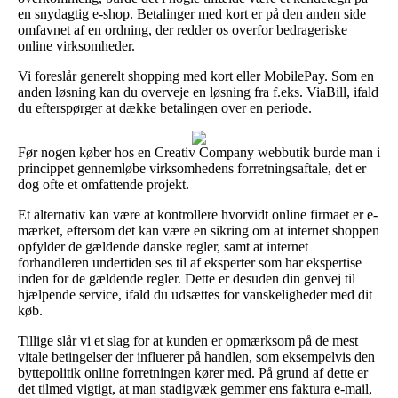
en snydagtig e-shop. Betalinger med kort er på den anden side
omfavnet af en ordning, der redder os overfor bedrageriske
online virksomheder.
Vi foreslår generelt shopping med kort eller MobilePay. Som en
anden løsning kan du overveje en løsning fra f.eks. ViaBill, ifald
du efterspørger at dække betalingen over en periode.
Før nogen køber hos en Creativ Company webbutik burde man i
princippet gennemløbe virksomhedens forretningsaftale, det er
dog ofte et omfattende projekt.
Et alternativ kan være at kontrollere hvorvidt online firmaet er e-
mærket, eftersom det kan være en sikring om at internet shoppen
opfylder de gældende danske regler, samt at internet
forhandleren undertiden ses til af eksperter som har ekspertise
inden for de gældende regler. Dette er desuden din genvej til
hjælpende service, ifald du udsættes for vanskeligheder med dit
køb.
Tillige slår vi et slag for at kunden er opmærksom på de mest
vitale betingelser der influerer på handlen, som eksempelvis den
byttepolitik online forretningen kører med. På grund af dette er
det tilmed vigtigt, at man stadigvæk gemmer ens faktura e-mail,