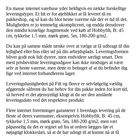
En masse internet varehuse yder heldigvis en række forskellige
leveringstyper. Et hit er for øjeblikket at få leveret til en
pakkeshop, og så kan du blot hente varerne når der er tid til det.
Muligheden er jo temmelig ukompliceret, og endda derudover
den mindst kostelige fragtmetode ved køb af Hobbyfilt, B: 45
cm, tykkelse 1,5 mm, mørk grøn, 5m, 180-200 g/m2.
Du kan på samme måde tænke over at vælge at få udbragt til din
lejlighed eller hus eller ud på din arbejdsplads. Leveringsformen
bliver godt nok lidt dyrere, men endvidere særligt smart. Den
mest prisbevidste leveringsudgave kan ikke modsiges at være
selv at hente varerne, men dette er betinget af at du befinder dig
lige ved internet forhandlerens lager.
Leveringshastigheden på Filt og fleece er selvfølgelig vældig
afgørende såfremt du har behov for din pakke inden for kort tid,
så herved er det øjensynligt klogt at du ser den anslåede
leveringsdato ved det respektive produkt.
Flere internet forretninger garanterer 1 hverdags levering på de
fleste af deres varenumre, eksempelvis Hobbyfilt, B: 45 cm,
tykkelse 1,5 mm, mørk grøn, 5m, 180-200 g/m2, men vær
påpasselig da det er regnet ud fra at ordren lægges før et
nøjagtigt klokkeslæt, så at de har udsigt til at kunne nå at få