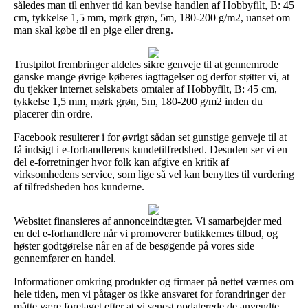
således man til enhver tid kan bevise handlen af Hobbyfilt, B: 45
cm, tykkelse 1,5 mm, mørk grøn, 5m, 180-200 g/m2, uanset om
man skal købe til en pige eller dreng.
Trustpilot frembringer aldeles sikre genveje til at gennemrode
ganske mange øvrige køberes iagttagelser og derfor støtter vi, at
du tjekker internet selskabets omtaler af Hobbyfilt, B: 45 cm,
tykkelse 1,5 mm, mørk grøn, 5m, 180-200 g/m2 inden du
placerer din ordre.
Facebook resulterer i for øvrigt sådan set gunstige genveje til at
få indsigt i e-forhandlerens kundetilfredshed. Desuden ser vi en
del e-forretninger hvor folk kan afgive en kritik af
virksomhedens service, som lige så vel kan benyttes til vurdering
af tilfredsheden hos kunderne.
Websitet finansieres af annonceindtægter. Vi samarbejder med
en del e-forhandlere når vi promoverer butikkernes tilbud, og
høster godtgørelse når en af de besøgende på vores side
gennemfører en handel.
Informationer omkring produkter og firmaer på nettet værnes om
hele tiden, men vi påtager os ikke ansvaret for forandringer der
måtte være foretaget efter at vi senest opdaterede de anvendte