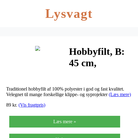
Lysvagt
Hobbyfilt, B:
45 cm,
tykkelse 1,5
mm, mørk
Traditionel hobbyfilt af 100% polyester i god og fast kvalitet.
grøn, 5m, 180-
Velegnet til mange forskellige klippe- og syprojekter
(Læs mere)
89 kr.
(Vis fragtpris)
200 g/m2
Læs mere »