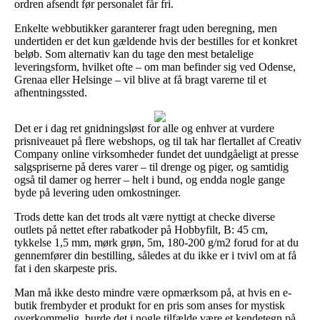
ordren afsendt før personalet får fri.
Enkelte webbutikker garanterer fragt uden beregning, men
undertiden er det kun gældende hvis der bestilles for et konkret
beløb. Som alternativ kan du tage den mest betalelige
leveringsform, hvilket ofte – om man befinder sig ved Odense,
Grenaa eller Helsinge – vil blive at få bragt varerne til et
afhentningssted.
Det er i dag ret gnidningsløst for alle og enhver at vurdere
prisniveauet på flere webshops, og til tak har flertallet af Creativ
Company online virksomheder fundet det uundgåeligt at presse
salgspriserne på deres varer – til drenge og piger, og samtidig
også til damer og herrer – helt i bund, og endda nogle gange
byde på levering uden omkostninger.
Trods dette kan det trods alt være nyttigt at checke diverse
outlets på nettet efter rabatkoder på Hobbyfilt, B: 45 cm,
tykkelse 1,5 mm, mørk grøn, 5m, 180-200 g/m2 forud for at du
gennemfører din bestilling, således at du ikke er i tvivl om at få
fat i den skarpeste pris.
Man må ikke desto mindre være opmærksom på, at hvis en e-
butik frembyder et produkt for en pris som anses for mystisk
overkommelig, burde det i nogle tilfælde være et kendetegn på