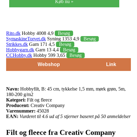
Køb nu »
Rito.dk
Hobby 4008 4,9
Besøg
SymaskineTorvet.dk
Syning 1353 4,9
Besøg
Strikkes.dk
Garn 171 4,5
Besøg
Hobbygarn.dk
Garn 13 4,4
Besøg
CCHobby.dk
Hobby 599 3,65
Besøg
Webshop
Link
Navn:
Hobbyfilt, B: 45 cm, tykkelse 1,5 mm, mørk grøn, 5m,
180-200 g/m2
Kategori:
Filt og fleece
Producent:
Creativ Company
Varenummer:
45028
EAN:
Vurderet til 4.6 ud af 5 stjerner baseret på 50 anmeldelser
Filt og fleece fra Creativ Company