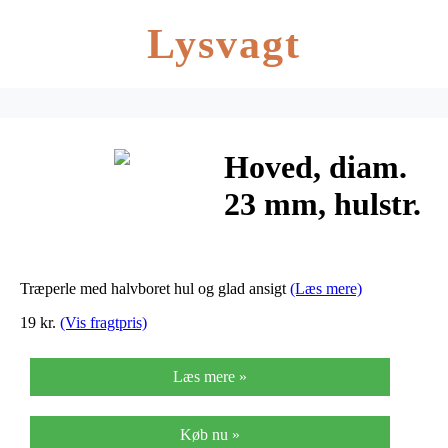
Lysvagt
Hoved, diam.
23 mm, hulstr.
2,3 mm, 4stk.
Træperle med halvboret hul og glad ansigt
(Læs mere)
19 kr.
(Vis fragtpris)
Læs mere »
Køb nu »