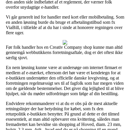
den anden side indbefattet af et reglement, der værner folk
overfor snydagtige e-handler.
Vi går generelt ind for handler med kort eller mobilbetaling. Som
en anden løsning burde du bruge et afbetalingstilbud som fx
ViaBill, i tilfælde af at du har i sinde at honorere regningen over
flere uger.
Før folk handler hos en Creativ Company shop kunne man altid
gennemgå webbutikkens forretningsaftale, dog er det oftest ikke
særlig sjovt.
En nem løsning kunne være at undersøge om internet firmaet er
medlem af e-mærket, eftersom det bør være et kendetegn for at
e-butikken understøtter den officielle danske lovgivning, og at
forretningen regelmæssigt ses til af fagfolk som har megen viden
om de gældende bestemmelser. Det giver dig lejlighed til at blive
hjulpet, når du møder udfordringer som følge af din bestilling.
Endvidere rekommanderer vi at du er obs på de mest aktuelle
retningslinjer der har betydning for købet, som fx den
returpolitik e-butikken benytter. På grund af dette er det tilmed
essesentielt, at man altid opbevarer ens kvittering, således man
fremadrettet kan bevidne sin shopping af Hoved, diam. 23 mm,
hulstr. 2,3 mm, 4stk., hvad end du er på shopping til en mand