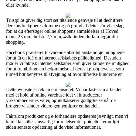
eller kvinde.
Trustpilot giver dig stort set tiltalende genveje til at dechifrere
flere andre køberes domme og på grund af dette slår vi et slag
for, at du eftersøger online shoppens anmeldelser af Hoved,
diam. 23 mm, hulstr. 2,3 mm, 4stk. inden du færdiggør din
shopping.
Facebook præsterer tilsvarende absolut anstændige muligheder
for at få en idé om internet selskabets pålidelighed. Desuden
møder vi faktisk internet selskaber som giver kunderne mulighed
for at frembringe en bedømmelse af deres købsoplevelse, som
tilmed bør benyttes til afvejning af hvor tilfredse kunderne er.
Dette website er reklamefinansieret. Vi har faste samarbejder
med et hold af online varehuse idet vi introducerer
virksomhedernes varer, og indkasserer godtgørelse når de
brugere vi sender videre gennemfører en handel.
Fakta om produkter og e-forhandlere opdateres jævnligt, men vi
kan ikke stilles ansvarlig for rettelser der potentielt er udført
siden seneste opdatering af de viste informationer.