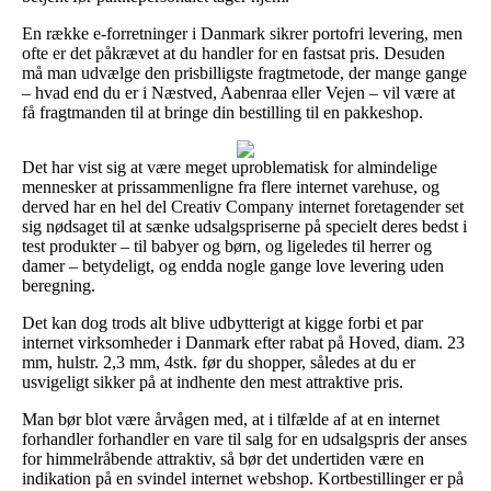
En række e-forretninger i Danmark sikrer portofri levering, men
ofte er det påkrævet at du handler for en fastsat pris. Desuden
må man udvælge den prisbilligste fragtmetode, der mange gange
– hvad end du er i Næstved, Aabenraa eller Vejen – vil være at
få fragtmanden til at bringe din bestilling til en pakkeshop.
Det har vist sig at være meget uproblematisk for almindelige
mennesker at prissammenligne fra flere internet varehuse, og
derved har en hel del Creativ Company internet foretagender set
sig nødsaget til at sænke udsalgspriserne på specielt deres bedst i
test produkter – til babyer og børn, og ligeledes til herrer og
damer – betydeligt, og endda nogle gange love levering uden
beregning.
Det kan dog trods alt blive udbytterigt at kigge forbi et par
internet virksomheder i Danmark efter rabat på Hoved, diam. 23
mm, hulstr. 2,3 mm, 4stk. før du shopper, således at du er
usvigeligt sikker på at indhente den mest attraktive pris.
Man bør blot være årvågen med, at i tilfælde af at en internet
forhandler forhandler en vare til salg for en udsalgspris der anses
for himmelråbende attraktiv, så bør det undertiden være en
indikation på en svindel internet webshop. Kortbestillinger er på