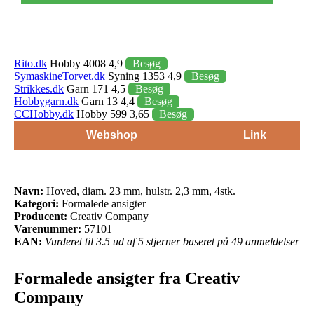
Rito.dk
Hobby 4008 4,9
Besøg
SymaskineTorvet.dk
Syning 1353 4,9
Besøg
Strikkes.dk
Garn 171 4,5
Besøg
Hobbygarn.dk
Garn 13 4,4
Besøg
CCHobby.dk
Hobby 599 3,65
Besøg
Webshop
Link
Navn:
Hoved, diam. 23 mm, hulstr. 2,3 mm, 4stk.
Kategori:
Formalede ansigter
Producent:
Creativ Company
Varenummer:
57101
EAN:
Vurderet til 3.5 ud af 5 stjerner baseret på 49 anmeldelser
Formalede ansigter fra Creativ
Company