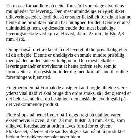
En masse forhandlere på nettet foreslår i vore dage alverdens
muligheder for levering. Den mest almindelige er i øjeblikket
udleveringssteder, fordi det så er super fleksibelt for dig at kunne
hente dine produkter når du har mulighed for det. Denne er altså
ualmindeligt nem, og desuden endda den mest betalelige
leveringsmetode ved køb af Hoved, diam. 23 mm, hulstr. 2,3
mm, 4stk..
Du bør også foretrække at få det leveret til din privatbolig eller
til dit arbejde. Denne er uheldigvis en smule mindre prisbillig,
men på den anden side virkelig nem. Den mest letkøbte
leveringsmanér er utvivlsomt at hente ordren selv, som jo
forudsætter at du fysisk befinder dig med kort afstand til online
forretningens hjemsted.
Fragtperioden på Formalede ansigter kan i nogle tilfælde være
yderst vital ifald vi skal bruge din ordre straks, så i det øjemed er
det helt essentielt at du besigtiger den anslåede leveringstid på
det vedkommende produkt.
Flere shops på nettet byder på 1 dags fragt på utallige varer,
eksempelvis Hoved, diam. 23 mm, hulstr. 2,3 mm, 4stk., som
alligevel forudsætter at ordren laves forud for et givent
klokkeslæt, således at de sandsynligvis kan nå at få produktet
betjent før pakkepersonalet tager hjem.