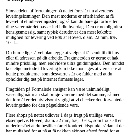
Størstedelen af forretninger på nettet foreslår nu alverdens
leveringsløsninger. Den mest moderne er efterhånden at få
leveret til et udleveringssted, og så kan du bare gå forbi efter
dine varer når det passer ind i din hverdag. Den er nemlig ultra
hensigtsmæssig, samt typisk derudover den mest letkøbte
mulighed for levering ved køb af Hoved, diam. 22 mm, træ,
10stk..
Du burde lige så vel planlægge at vælge at få sendt til dit hus
eller til adressen på dit arbejde. Fragtmetoden er gerne et hak
mindre prisbillig, men endvidere ultra gnidningsløs. Den mindst
kostelige metode til levering kan ikke modsiges at være selv at
hente produkterne, som desværre står og falder med at du
opholder dig tæt på internet firmaets lager.
Fragttiden på Formalede ansigter kan være ualmindeligt
væsentlig når man skal bruge varerne med det samme, så med
det formål er det utvivlsomt vigtigt at vi checker den forventede
leveringsdato for den pågældende vare.
Flere shops på nettet udlover 1 dags fragt på utallige varer,
eksempelvis Hoved, diam. 22 mm, træ, 10stk., som trods alt er
underforstået at du bestiller før et konkret tidspunkt, sådan at de
har mulighed for at nå at få pakken skippet afsted forud for at