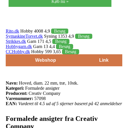
Køb nu »
Rito.dk
Hobby 4008 4,9
Besøg
SymaskineTorvet.dk
Syning 1353 4,9
Besøg
Strikkes.dk
Garn 171 4,5
Besøg
Hobbygarn.dk
Garn 13 4,4
Besøg
CCHobby.dk
Hobby 599 3,65
Besøg
Webshop
Link
Navn:
Hoved, diam. 22 mm, træ, 10stk.
Kategori:
Formalede ansigter
Producent:
Creativ Company
Varenummer:
57098
EAN:
Vurderet til 4.5 ud af 5 stjerner baseret på 42 anmeldelser
Formalede ansigter fra Creativ
Company