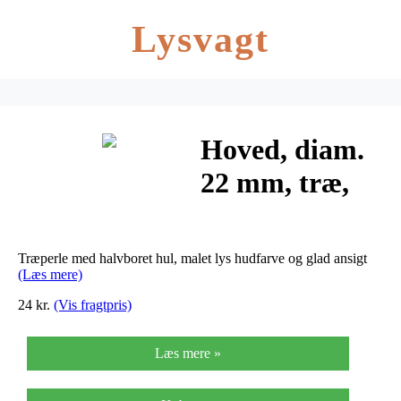
Lysvagt
Hoved, diam.
22 mm, træ,
10stk.
Træperle med halvboret hul, malet lys hudfarve og glad ansigt
(Læs mere)
24 kr.
(Vis fragtpris)
Læs mere »