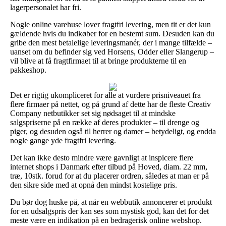
lagerpersonalet har fri.
Nogle online varehuse lover fragtfri levering, men tit er det kun
gældende hvis du indkøber for en bestemt sum. Desuden kan du
gribe den mest betalelige leveringsmanér, der i mange tilfælde –
uanset om du befinder sig ved Horsens, Odder eller Slangerup –
vil blive at få fragtfirmaet til at bringe produkterne til en
pakkeshop.
Det er rigtig ukompliceret for alle at vurdere prisniveauet fra
flere firmaer på nettet, og på grund af dette har de fleste Creativ
Company netbutikker set sig nødsaget til at mindske
salgspriserne på en række af deres produkter – til drenge og
piger, og desuden også til herrer og damer – betydeligt, og endda
nogle gange yde fragtfri levering.
Det kan ikke desto mindre være gavnligt at inspicere flere
internet shops i Danmark efter tilbud på Hoved, diam. 22 mm,
træ, 10stk. forud for at du placerer ordren, således at man er på
den sikre side med at opnå den mindst kostelige pris.
Du bør dog huske på, at når en webbutik annoncerer et produkt
for en udsalgspris der kan ses som mystisk god, kan det for det
meste være en indikation på en bedragerisk online webshop.