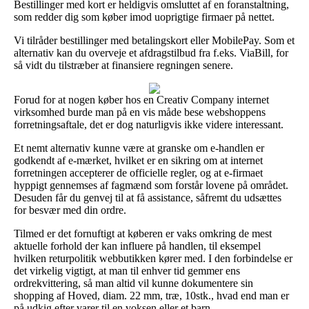
Bestillinger med kort er heldigvis omsluttet af en foranstaltning,
som redder dig som køber imod uoprigtige firmaer på nettet.
Vi tilråder bestillinger med betalingskort eller MobilePay. Som et
alternativ kan du overveje et afdragstilbud fra f.eks. ViaBill, for
så vidt du tilstræber at finansiere regningen senere.
Forud for at nogen køber hos en Creativ Company internet
virksomhed burde man på en vis måde bese webshoppens
forretningsaftale, det er dog naturligvis ikke videre interessant.
Et nemt alternativ kunne være at granske om e-handlen er
godkendt af e-mærket, hvilket er en sikring om at internet
forretningen accepterer de officielle regler, og at e-firmaet
hyppigt gennemses af fagmænd som forstår lovene på området.
Desuden får du genvej til at få assistance, såfremt du udsættes
for besvær med din ordre.
Tilmed er det fornuftigt at køberen er vaks omkring de mest
aktuelle forhold der kan influere på handlen, til eksempel
hvilken returpolitik webbutikken kører med. I den forbindelse er
det virkelig vigtigt, at man til enhver tid gemmer ens
ordrekvittering, så man altid vil kunne dokumentere sin
shopping af Hoved, diam. 22 mm, træ, 10stk., hvad end man er
på udkig efter varer til en voksen eller et barn.