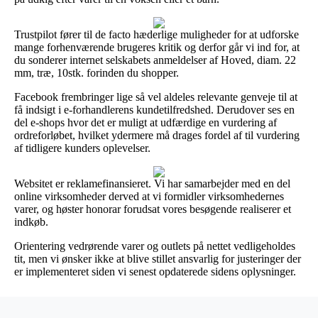
Trustpilot fører til de facto hæderlige muligheder for at udforske
mange forhenværende brugeres kritik og derfor går vi ind for, at
du sonderer internet selskabets anmeldelser af Hoved, diam. 22
mm, træ, 10stk. forinden du shopper.
Facebook frembringer lige så vel aldeles relevante genveje til at
få indsigt i e-forhandlerens kundetilfredshed. Derudover ses en
del e-shops hvor det er muligt at udfærdige en vurdering af
ordreforløbet, hvilket ydermere må drages fordel af til vurdering
af tidligere kunders oplevelser.
Websitet er reklamefinansieret. Vi har samarbejder med en del
online virksomheder derved at vi formidler virksomhedernes
varer, og høster honorar forudsat vores besøgende realiserer et
indkøb.
Orientering vedrørende varer og outlets på nettet vedligeholdes
tit, men vi ønsker ikke at blive stillet ansvarlig for justeringer der
er implementeret siden vi senest opdaterede sidens oplysninger.