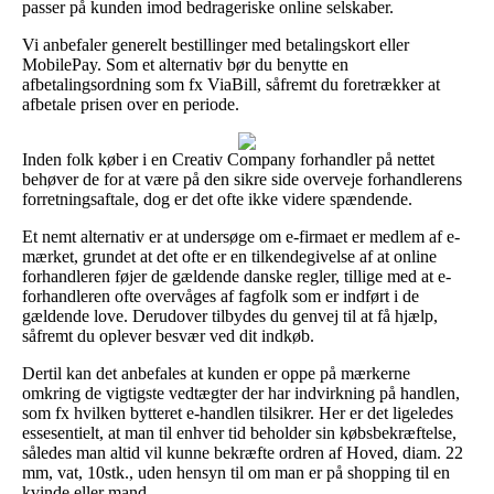
passer på kunden imod bedrageriske online selskaber.
Vi anbefaler generelt bestillinger med betalingskort eller
MobilePay. Som et alternativ bør du benytte en
afbetalingsordning som fx ViaBill, såfremt du foretrækker at
afbetale prisen over en periode.
Inden folk køber i en Creativ Company forhandler på nettet
behøver de for at være på den sikre side overveje forhandlerens
forretningsaftale, dog er det ofte ikke videre spændende.
Et nemt alternativ er at undersøge om e-firmaet er medlem af e-
mærket, grundet at det ofte er en tilkendegivelse af at online
forhandleren føjer de gældende danske regler, tillige med at e-
forhandleren ofte overvåges af fagfolk som er indført i de
gældende love. Derudover tilbydes du genvej til at få hjælp,
såfremt du oplever besvær ved dit indkøb.
Dertil kan det anbefales at kunden er oppe på mærkerne
omkring de vigtigste vedtægter der har indvirkning på handlen,
som fx hvilken bytteret e-handlen tilsikrer. Her er det ligeledes
essesentielt, at man til enhver tid beholder sin købsbekræftelse,
således man altid vil kunne bekræfte ordren af Hoved, diam. 22
mm, vat, 10stk., uden hensyn til om man er på shopping til en
kvinde eller mand.