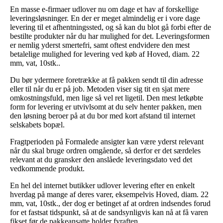
En masse e-firmaer udlover nu om dage et hav af forskellige
leveringsløsninger. En der er meget almindelig er i vore dage
levering til et afhentningssted, og så kan du blot gå forbi efter de
bestilte produkter når du har mulighed for det. Leveringsformen
er nemlig yderst smertefri, samt oftest endvidere den mest
betalelige mulighed for levering ved køb af Hoved, diam. 22
mm, vat, 10stk..
Du bør ydermere foretrække at få pakken sendt til din adresse
eller til når du er på job. Metoden viser sig tit en sjat mere
omkostningsfuld, men lige så vel ret ligetil. Den mest letkøbte
form for levering er utvivlsomt at du selv henter pakken, men
den løsning beroer på at du bor med kort afstand til internet
selskabets bopæl.
Fragtperioden på Formalede ansigter kan være yderst relevant
når du skal bruge ordren omgående, så derfor er det særdeles
relevant at du gransker den anslåede leveringsdato ved det
vedkommende produkt.
En hel del internet butikker udlover levering efter en enkelt
hverdag på mange af deres varer, eksempelvis Hoved, diam. 22
mm, vat, 10stk., der dog er betinget af at ordren indsendes forud
for et fastsat tidspunkt, så at de sandsynligvis kan nå at få varen
fikset før de pakkeansatte holder fyraften.