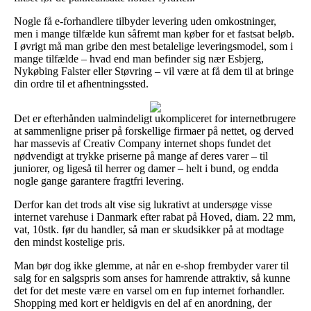
Nogle få e-forhandlere tilbyder levering uden omkostninger,
men i mange tilfælde kun såfremt man køber for et fastsat beløb.
I øvrigt må man gribe den mest betalelige leveringsmodel, som i
mange tilfælde – hvad end man befinder sig nær Esbjerg,
Nykøbing Falster eller Støvring – vil være at få dem til at bringe
din ordre til et afhentningssted.
Det er efterhånden ualmindeligt ukompliceret for internetbrugere
at sammenligne priser på forskellige firmaer på nettet, og derved
har massevis af Creativ Company internet shops fundet det
nødvendigt at trykke priserne på mange af deres varer – til
juniorer, og ligeså til herrer og damer – helt i bund, og endda
nogle gange garantere fragtfri levering.
Derfor kan det trods alt vise sig lukrativt at undersøge visse
internet varehuse i Danmark efter rabat på Hoved, diam. 22 mm,
vat, 10stk. før du handler, så man er skudsikker på at modtage
den mindst kostelige pris.
Man bør dog ikke glemme, at når en e-shop frembyder varer til
salg for en salgspris som anses for hamrende attraktiv, så kunne
det for det meste være en varsel om en fup internet forhandler.
Shopping med kort er heldigvis en del af en anordning, der