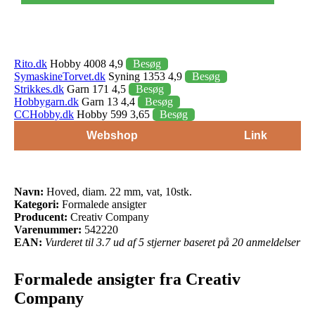
Rito.dk
Hobby 4008 4,9
Besøg
SymaskineTorvet.dk
Syning 1353 4,9
Besøg
Strikkes.dk
Garn 171 4,5
Besøg
Hobbygarn.dk
Garn 13 4,4
Besøg
CCHobby.dk
Hobby 599 3,65
Besøg
Webshop
Link
Navn:
Hoved, diam. 22 mm, vat, 10stk.
Kategori:
Formalede ansigter
Producent:
Creativ Company
Varenummer:
542220
EAN:
Vurderet til 3.7 ud af 5 stjerner baseret på 20 anmeldelser
Formalede ansigter fra Creativ
Company