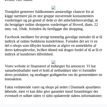
Trustpilot genererer fuldkommen anstændige chancer for at
kigge nærmere på en stor gruppe nuværende konsumenters
vurderinger og på grund af dette er det anbefalelsesværdigt, at
du besigtiger online shoppens vurderinger af Hoved, diam. 22
mm, vat, 10stk. forinden du færdiggør din shopping.
Facebook medfører for øvrigt temmelig gavnlige metoder til at få
indtryk af online butikkens kundefokus. Foruden det ser vi en
del e-shops som tilbyder kunderne at afgive en anmeldelse af
deres købsoplevelse, hvilket tilmed må drages fordel af til at få et
indtryk af kundernes tilfredshed.
Vores website er finansieret af indtægter fra annoncer. Vi har
samarbejdsaftaler med et hold af netbutikker idet vi formidler
deres produkter, og modtager godtgørelse om du gennemfører en
transaktion.
Fakta vedrørende varer og shops på nettet i Danmark ajourføres
løbende, men vi kan ikke give garantier imod forandringer der
eventuelt er udført siden vi sidst opdaterede sidens informationer.