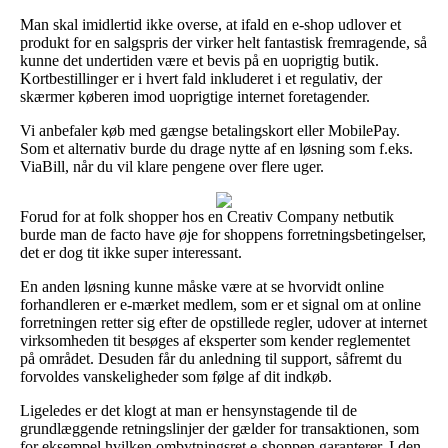
Man skal imidlertid ikke overse, at ifald en e-shop udlover et
produkt for en salgspris der virker helt fantastisk fremragende, så
kunne det undertiden være et bevis på en uoprigtig butik.
Kortbestillinger er i hvert fald inkluderet i et regulativ, der
skærmer køberen imod uoprigtige internet foretagender.
Vi anbefaler køb med gængse betalingskort eller MobilePay.
Som et alternativ burde du drage nytte af en løsning som f.eks.
ViaBill, når du vil klare pengene over flere uger.
Forud for at folk shopper hos en Creativ Company netbutik
burde man de facto have øje for shoppens forretningsbetingelser,
det er dog tit ikke super interessant.
En anden løsning kunne måske være at se hvorvidt online
forhandleren er e-mærket medlem, som er et signal om at online
forretningen retter sig efter de opstillede regler, udover at internet
virksomheden tit besøges af eksperter som kender reglementet
på området. Desuden får du anledning til support, såfremt du
forvoldes vanskeligheder som følge af dit indkøb.
Ligeledes er det klogt at man er hensynstagende til de
grundlæggende retningslinjer der gælder for transaktionen, som
for eksempel hvilken ombytningsret e-shoppen garanterer. I den