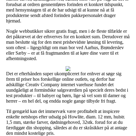
forudsat at ordren gennemføres forinden et konkret tidspunkt,
med hensynstagen til at de har udsigt til at kunne nå at få
produkterne sendt afsted forinden pakkepersonalet drager
hjemad.
Nogle webbutikker sikrer gratis fragt, men i de fleste tilfælde er
det påkrævet at der erhverves for en konkret sum. Derudover må
man beslutte sig for den mest prisbevidste løsning til levering,
som oftest – ligegyldigt om man bor ved Aarhus, Brønderslev
eller Sæby – er at få fragtmanden til at køre dine varer til et
afhentningssted.
Det er efterhånden super ukompliceret for enhver at søge sig
frem til priser hos forskellige online outlets, og derfor har
adskillige Creativ Company internet varehuse fundet det
uundgåeligt at formindske salgsværdien på specielt deres bedst i
test produkter – til babyer og børn, lige så vel som til damer og
herrer – en hel del, og endda nogle gange tilbyde fri fragt.
Til gengæld kan det immervæk være profitabelt at inspicere
enkelte netshops efter udsalg på Howlite, diam. 12 mm, hulstr.
1,5 mm, stærke farver, dødningehoved, 32stk. forud for at du
færdiggør din shopping, således at du er skråsikker på at antage
den mindst kostelige pris.