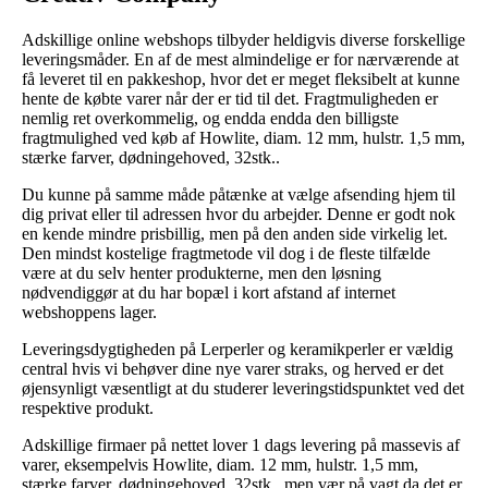
Adskillige online webshops tilbyder heldigvis diverse forskellige
leveringsmåder. En af de mest almindelige er for nærværende at
få leveret til en pakkeshop, hvor det er meget fleksibelt at kunne
hente de købte varer når der er tid til det. Fragtmuligheden er
nemlig ret overkommelig, og endda endda den billigste
fragtmulighed ved køb af Howlite, diam. 12 mm, hulstr. 1,5 mm,
stærke farver, dødningehoved, 32stk..
Du kunne på samme måde påtænke at vælge afsending hjem til
dig privat eller til adressen hvor du arbejder. Denne er godt nok
en kende mindre prisbillig, men på den anden side virkelig let.
Den mindst kostelige fragtmetode vil dog i de fleste tilfælde
være at du selv henter produkterne, men den løsning
nødvendiggør at du har bopæl i kort afstand af internet
webshoppens lager.
Leveringsdygtigheden på Lerperler og keramikperler er vældig
central hvis vi behøver dine nye varer straks, og herved er det
øjensynligt væsentligt at du studerer leveringstidspunktet ved det
respektive produkt.
Adskillige firmaer på nettet lover 1 dags levering på massevis af
varer, eksempelvis Howlite, diam. 12 mm, hulstr. 1,5 mm,
stærke farver, dødningehoved, 32stk., men vær på vagt da det er