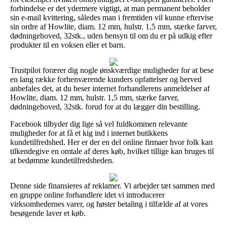
forbindelse er det ydermere vigtigt, at man permanent beholder
sin e-mail kvittering, således man i fremtiden vil kunne eftervise
sin ordre af Howlite, diam. 12 mm, hulstr. 1,5 mm, stærke farver,
dødningehoved, 32stk., uden hensyn til om du er på udkig efter
produkter til en voksen eller et barn.
Trustpilot forærer dig nogle ønskværdige muligheder for at bese
en lang række forhenværende kunders opfattelser og herved
anbefales det, at du beser internet forhandlerens anmeldelser af
Howlite, diam. 12 mm, hulstr. 1,5 mm, stærke farver,
dødningehoved, 32stk. forud for at du lægger din bestilling.
Facebook tilbyder dig lige så vel fuldkommen relevante
muligheder for at få et kig ind i internet butikkens
kundetilfredshed. Her er der en del online firmaer hvor folk kan
tilkendegive en omtale af deres køb, hvilket tillige kan bruges til
at bedømme kundetilfredsheden.
Denne side finansieres af reklamer. Vi arbejder tæt sammen med
en gruppe online forhandlere idet vi introducerer
virksomhedernes varer, og høster betaling i tilfælde af at vores
besøgende laver et køb.