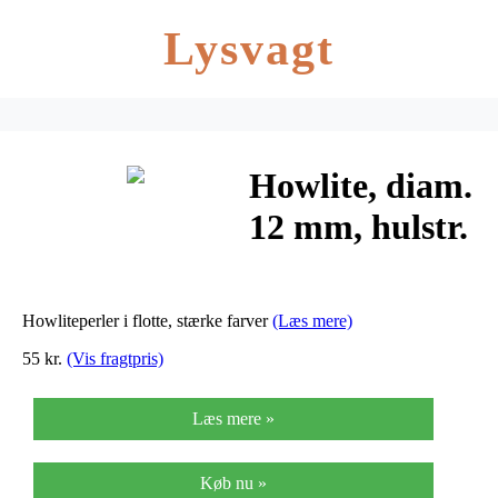
Lysvagt
Howlite, diam.
12 mm, hulstr.
1,5 mm,
stærke farver,
Howliteperler i flotte, stærke farver
(Læs mere)
dødningehoved,
55 kr.
(Vis fragtpris)
32stk.
Læs mere »
Køb nu »