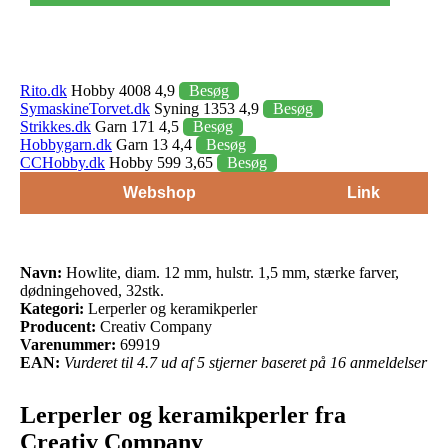
Rito.dk
Hobby 4008 4,9
Besøg
SymaskineTorvet.dk
Syning 1353 4,9
Besøg
Strikkes.dk
Garn 171 4,5
Besøg
Hobbygarn.dk
Garn 13 4,4
Besøg
CCHobby.dk
Hobby 599 3,65
Besøg
Webshop
Link
Navn:
Howlite, diam. 12 mm, hulstr. 1,5 mm, stærke farver,
dødningehoved, 32stk.
Kategori:
Lerperler og keramikperler
Producent:
Creativ Company
Varenummer:
69919
EAN:
Vurderet til 4.7 ud af 5 stjerner baseret på 16 anmeldelser
Lerperler og keramikperler fra
Creativ Company