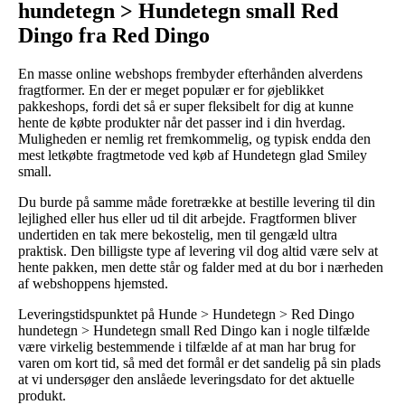
hundetegn > Hundetegn small Red
Dingo fra Red Dingo
En masse online webshops frembyder efterhånden alverdens
fragtformer. En der er meget populær er for øjeblikket
pakkeshops, fordi det så er super fleksibelt for dig at kunne
hente de købte produkter når det passer ind i din hverdag.
Muligheden er nemlig ret fremkommelig, og typisk endda den
mest letkøbte fragtmetode ved køb af Hundetegn glad Smiley
small.
Du burde på samme måde foretrække at bestille levering til din
lejlighed eller hus eller ud til dit arbejde. Fragtformen bliver
undertiden en tak mere bekostelig, men til gengæld ultra
praktisk. Den billigste type af levering vil dog altid være selv at
hente pakken, men dette står og falder med at du bor i nærheden
af webshoppens hjemsted.
Leveringstidspunktet på Hunde > Hundetegn > Red Dingo
hundetegn > Hundetegn small Red Dingo kan i nogle tilfælde
være virkelig bestemmende i tilfælde af at man har brug for
varen om kort tid, så med det formål er det sandelig på sin plads
at vi undersøger den anslåede leveringsdato for det aktuelle
produkt.