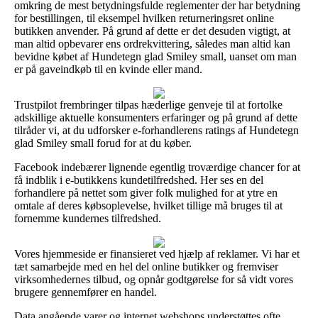
omkring de mest betydningsfulde reglementer der har betydning
for bestillingen, til eksempel hvilken returneringsret online
butikken anvender. På grund af dette er det desuden vigtigt, at
man altid opbevarer ens ordrekvittering, således man altid kan
bevidne købet af Hundetegn glad Smiley small, uanset om man
er på gaveindkøb til en kvinde eller mand.
Trustpilot frembringer tilpas hæderlige genveje til at fortolke
adskillige aktuelle konsumenters erfaringer og på grund af dette
tilråder vi, at du udforsker e-forhandlerens ratings af Hundetegn
glad Smiley small forud for at du køber.
Facebook indebærer lignende egentlig troværdige chancer for at
få indblik i e-butikkens kundetilfredshed. Her ses en del
forhandlere på nettet som giver folk mulighed for at ytre en
omtale af deres købsoplevelse, hvilket tillige må bruges til at
fornemme kundernes tilfredshed.
Vores hjemmeside er finansieret ved hjælp af reklamer. Vi har et
tæt samarbejde med en hel del online butikker og fremviser
virksomhedernes tilbud, og opnår godtgørelse for så vidt vores
brugere gennemfører en handel.
Data angående varer og internet webshops understøttes ofte,