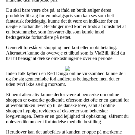
Du skal bare være obs på, at ifald en butik sælger deres
produkter til salg for en udsalgspris som kan ses som helt
fantastisk fordelagtig, kunne det tit være en indikator for en
uægte e-forhandler. Betalinger med kort er trods alt omsluttet af
en bestemmelse, som forsvarer dig som kunde imod
bedrageriske forhandlere på nettet.
Generelt foreslår vi shopping med kort eller mobilbetaling.
Alternativt kunne du overveje et tilbud som fx ViaBill, ifald du
har til hensigt at dække omkostningerne over en periode.
Inden folk køber i en Red Dingo online virksomhed kunne de i
og for sig gennemløbe forhandlerens betingelser, men det er
uden tvivl ikke særlig morsomt.
Et nemt alternativ kunne derfor være at bemærke om online
shoppen er e-mærke godkendt, eftersom det ofte er en garanti for
at webbutikken lever op til de danske love, samt at online
shoppen hyppigt revideres af eksperter som behersker
lovgivningen. Dette er en god lejlighed til opbakning, såfremt du
oplever dilemmaer i forbindelse med din bestilling.
Herudover kan det anbefales at kunden er oppe på mærkerne