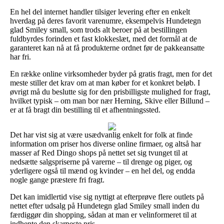
En hel del internet handler tilsiger levering efter en enkelt
hverdag på deres favorit varenumre, eksempelvis Hundetegn
glad Smiley small, som trods alt beroer på at bestillingen
fuldbyrdes forinden et fast klokkeslæt, med det formål at de
garanteret kan nå at få produkterne ordnet før de pakkeansatte
har fri.
En række online virksomheder byder på gratis fragt, men for det
meste stiller det krav om at man køber for et konkret beløb. I
øvrigt må du beslutte sig for den prisbilligste mulighed for fragt,
hvilket typisk – om man bor nær Herning, Skive eller Billund –
er at få bragt din bestilling til et afhentningssted.
Det har vist sig at være usædvanlig enkelt for folk at finde
information om priser hos diverse online firmaer, og altså har
masser af Red Dingo shops på nettet set sig tvunget til at
nedsætte salgspriserne på varerne – til drenge og piger, og
yderligere også til mænd og kvinder – en hel del, og endda
nogle gange præstere fri fragt.
Det kan imidlertid vise sig nyttigt at efterprøve flere outlets på
nettet efter udsalg på Hundetegn glad Smiley small inden du
færdiggør din shopping, sådan at man er velinformeret til at
indhente den skarpeste pris.