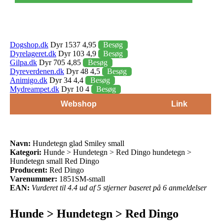
Dogshop.dk
Dyr 1537 4,95
Besøg
Dyrelageret.dk
Dyr 103 4,9
Besøg
Gilpa.dk
Dyr 705 4,85
Besøg
Dyreverdenen.dk
Dyr 48 4,5
Besøg
Animigo.dk
Dyr 34 4,4
Besøg
Mydreampet.dk
Dyr 10 4
Besøg
Webshop
Link
Navn:
Hundetegn glad Smiley small
Kategori:
Hunde > Hundetegn > Red Dingo hundetegn >
Hundetegn small Red Dingo
Producent:
Red Dingo
Varenummer:
1851SM-small
EAN:
Vurderet til 4.4 ud af 5 stjerner baseret på 6 anmeldelser
Hunde > Hundetegn > Red Dingo