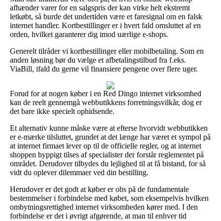
afhænder varer for en salgspris der kan virke helt ekstremt
letkøbt, så burde det undertiden være et faresignal om en falsk
internet handler. Kortbestillinger er i hvert fald omsluttet af en
orden, hvilket garanterer dig imod uærlige e-shops.
Generelt tilråder vi kortbestillinger eller mobilbetaling. Som en
anden løsning bør du vælge et afbetalingstilbud fra f.eks.
ViaBill, ifald du gerne vil finansiere pengene over flere uger.
Forud for at nogen køber i en Red Dingo internet virksomhed
kan de reelt gennemgå webbutikkens forretningsvilkår, dog er
det bare ikke specielt ophidsende.
Et alternativ kunne måske være at efterse hvorvidt webbutikken
er e-mærke tilsluttet, grundet at det længe har været et sympol på
at internet firmaet lever op til de officielle regler, og at internet
shoppen hyppigt tilses af specialister der forstår reglementet på
området. Derudover tilbydes du lejlighed til at få bistand, for så
vidt du oplever dilemmaer ved din bestilling.
Herudover er det godt at køber er obs på de fundamentale
bestemmelser i forbindelse med købet, som eksempelvis hvilken
ombytningsrettighed internet virksomheden kører med. I den
forbindelse er det i øvrigt afgørende, at man til enhver tid