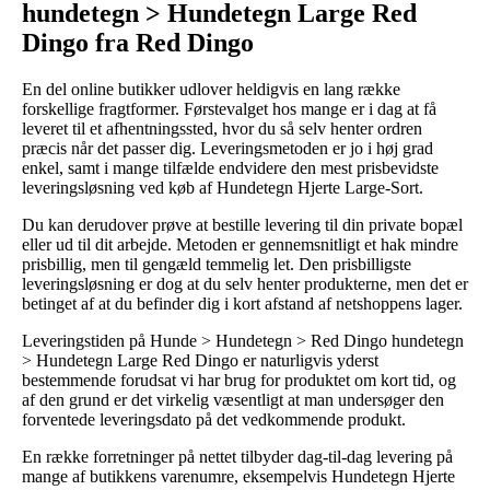
hundetegn > Hundetegn Large Red
Dingo fra Red Dingo
En del online butikker udlover heldigvis en lang række
forskellige fragtformer. Førstevalget hos mange er i dag at få
leveret til et afhentningssted, hvor du så selv henter ordren
præcis når det passer dig. Leveringsmetoden er jo i høj grad
enkel, samt i mange tilfælde endvidere den mest prisbevidste
leveringsløsning ved køb af Hundetegn Hjerte Large-Sort.
Du kan derudover prøve at bestille levering til din private bopæl
eller ud til dit arbejde. Metoden er gennemsnitligt et hak mindre
prisbillig, men til gengæld temmelig let. Den prisbilligste
leveringsløsning er dog at du selv henter produkterne, men det er
betinget af at du befinder dig i kort afstand af netshoppens lager.
Leveringstiden på Hunde > Hundetegn > Red Dingo hundetegn
> Hundetegn Large Red Dingo er naturligvis yderst
bestemmende forudsat vi har brug for produktet om kort tid, og
af den grund er det virkelig væsentligt at man undersøger den
forventede leveringsdato på det vedkommende produkt.
En række forretninger på nettet tilbyder dag-til-dag levering på
mange af butikkens varenumre, eksempelvis Hundetegn Hjerte