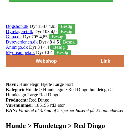
Dogshop.dk
Dyr 1537 4,95
Besøg
Dyrelageret.dk
Dyr 103 4,9
Besøg
Gilpa.dk
Dyr 705 4,85
Besøg
Dyreverdenen.dk
Dyr 48 4,5
Besøg
Animigo.dk
Dyr 34 4,4
Besøg
Mydreampet.dk
Dyr 10 4
Besøg
Webshop
Link
Navn:
Hundetegn Hjerte Large-Sort
Kategori:
Hunde > Hundetegn > Red Dingo hundetegn >
Hundetegn Large Red Dingo
Producent:
Red Dingo
Varenummer:
185155-rd3-rsor
EAN:
Vurderet til 3.7 ud af 5 stjerner baseret på 25 anmeldelser
Hunde > Hundetegn > Red Dingo