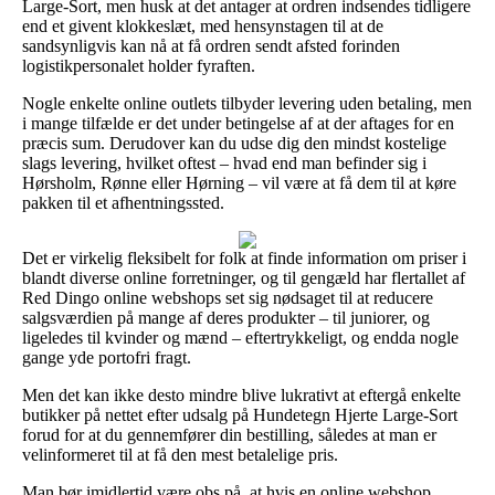
Large-Sort, men husk at det antager at ordren indsendes tidligere
end et givent klokkeslæt, med hensynstagen til at de
sandsynligvis kan nå at få ordren sendt afsted forinden
logistikpersonalet holder fyraften.
Nogle enkelte online outlets tilbyder levering uden betaling, men
i mange tilfælde er det under betingelse af at der aftages for en
præcis sum. Derudover kan du udse dig den mindst kostelige
slags levering, hvilket oftest – hvad end man befinder sig i
Hørsholm, Rønne eller Hørning – vil være at få dem til at køre
pakken til et afhentningssted.
Det er virkelig fleksibelt for folk at finde information om priser i
blandt diverse online forretninger, og til gengæld har flertallet af
Red Dingo online webshops set sig nødsaget til at reducere
salgsværdien på mange af deres produkter – til juniorer, og
ligeledes til kvinder og mænd – eftertrykkeligt, og endda nogle
gange yde portofri fragt.
Men det kan ikke desto mindre blive lukrativt at eftergå enkelte
butikker på nettet efter udsalg på Hundetegn Hjerte Large-Sort
forud for at du gennemfører din bestilling, således at man er
velinformeret til at få den mest betalelige pris.
Man bør imidlertid være obs på, at hvis en online webshop