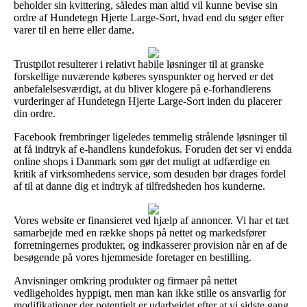
beholder sin kvittering, således man altid vil kunne bevise sin
ordre af Hundetegn Hjerte Large-Sort, hvad end du søger efter
varer til en herre eller dame.
Trustpilot resulterer i relativt habile løsninger til at granske
forskellige nuværende køberes synspunkter og herved er det
anbefalelsesværdigt, at du bliver klogere på e-forhandlerens
vurderinger af Hundetegn Hjerte Large-Sort inden du placerer
din ordre.
Facebook frembringer ligeledes temmelig strålende løsninger til
at få indtryk af e-handlens kundefokus. Foruden det ser vi endda
online shops i Danmark som gør det muligt at udfærdige en
kritik af virksomhedens service, som desuden bør drages fordel
af til at danne dig et indtryk af tilfredsheden hos kunderne.
Vores website er finansieret ved hjælp af annoncer. Vi har et tæt
samarbejde med en række shops på nettet og markedsfører
forretningernes produkter, og indkasserer provision når en af de
besøgende på vores hjemmeside foretager en bestilling.
Anvisninger omkring produkter og firmaer på nettet
vedligeholdes hyppigt, men man kan ikke stille os ansvarlig for
modifikationer der potentielt er udarbejdet efter at vi sidste gang