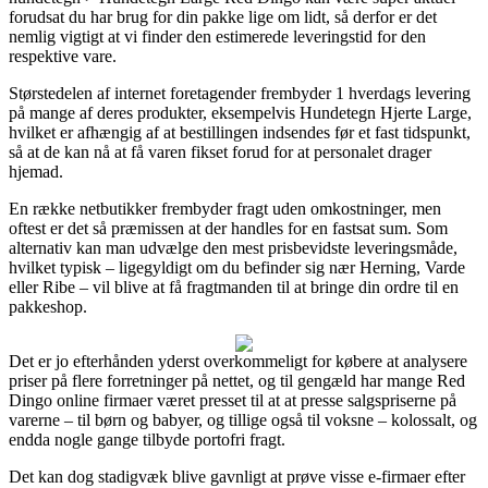
forudsat du har brug for din pakke lige om lidt, så derfor er det
nemlig vigtigt at vi finder den estimerede leveringstid for den
respektive vare.
Størstedelen af internet foretagender frembyder 1 hverdags levering
på mange af deres produkter, eksempelvis Hundetegn Hjerte Large,
hvilket er afhængig af at bestillingen indsendes før et fast tidspunkt,
så at de kan nå at få varen fikset forud for at personalet drager
hjemad.
En række netbutikker frembyder fragt uden omkostninger, men
oftest er det så præmissen at der handles for en fastsat sum. Som
alternativ kan man udvælge den mest prisbevidste leveringsmåde,
hvilket typisk – ligegyldigt om du befinder sig nær Herning, Varde
eller Ribe – vil blive at få fragtmanden til at bringe din ordre til en
pakkeshop.
Det er jo efterhånden yderst overkommeligt for købere at analysere
priser på flere forretninger på nettet, og til gengæld har mange Red
Dingo online firmaer været presset til at at presse salgspriserne på
varerne – til børn og babyer, og tillige også til voksne – kolossalt, og
endda nogle gange tilbyde portofri fragt.
Det kan dog stadigvæk blive gavnligt at prøve visse e-firmaer efter