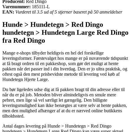
Producent:
Red Dingo
Varenummer:
185111-L
EAN:
Vurderet til 3.5 ud af 5 stjerner baseret på 50 anmeldelser
Hunde > Hundetegn > Red Dingo
hundetegn > Hundetegn Large Red Dingo
fra Red Dingo
Mange e-shops tilbyder heldigvis en hel del forskellige
leveringsformer. Førstevalget hos mange er på nuværende tidspunkt
at få bragt ordren til en pakkeshop, som gør det muligt at hente
pakken når det passer ind i din hverdag. Den er jo ultra praktisk, og
oftest også den mest prisbevidste metode til levering ved køb af
Hundetegn Hjerte Large.
Du bør ligeledes udse dig at få pakken bragt til din adresse eller til
når du er på job. Metoden bliver almindeligvis en smule mere
pebret, men lige så vel særligt let gængelig. Den billigste
leveringsmulighed kan ikke benægtes at være selv at hente pakken,
men den mulighed afhænger af at du er nærved online butikkens
tilholdssted.
Antal dages levering på Hunde > Hundetegn > Red Dingo
hundetegn > Hundetegn Large Red Dingo kan være super aktuel