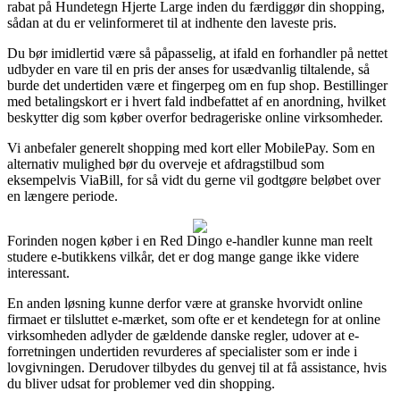
rabat på Hundetegn Hjerte Large inden du færdiggør din shopping,
sådan at du er velinformeret til at indhente den laveste pris.
Du bør imidlertid være så påpasselig, at ifald en forhandler på nettet
udbyder en vare til en pris der anses for usædvanlig tiltalende, så
burde det undertiden være et fingerpeg om en fup shop. Bestillinger
med betalingskort er i hvert fald indbefattet af en anordning, hvilket
beskytter dig som køber overfor bedrageriske online virksomheder.
Vi anbefaler generelt shopping med kort eller MobilePay. Som en
alternativ mulighed bør du overveje et afdragstilbud som
eksempelvis ViaBill, for så vidt du gerne vil godtgøre beløbet over
en længere periode.
Forinden nogen køber i en Red Dingo e-handler kunne man reelt
studere e-butikkens vilkår, det er dog mange gange ikke videre
interessant.
En anden løsning kunne derfor være at granske hvorvidt online
firmaet er tilsluttet e-mærket, som ofte er et kendetegn for at online
virksomheden adlyder de gældende danske regler, udover at e-
forretningen undertiden revurderes af specialister som er inde i
lovgivningen. Derudover tilbydes du genvej til at få assistance, hvis
du bliver udsat for problemer ved din shopping.