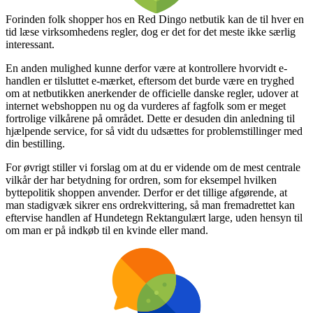
Forinden folk shopper hos en Red Dingo netbutik kan de til hver en
tid læse virksomhedens regler, dog er det for det meste ikke særlig
interessant.
En anden mulighed kunne derfor være at kontrollere hvorvidt e-
handlen er tilsluttet e-mærket, eftersom det burde være en tryghed
om at netbutikken anerkender de officielle danske regler, udover at
internet webshoppen nu og da vurderes af fagfolk som er meget
fortrolige vilkårene på området. Dette er desuden din anledning til
hjælpende service, for så vidt du udsættes for problemstillinger med
din bestilling.
For øvrigt stiller vi forslag om at du er vidende om de mest centrale
vilkår der har betydning for ordren, som for eksempel hvilken
byttepolitik shoppen anvender. Derfor er det tillige afgørende, at
man stadigvæk sikrer ens ordrekvittering, så man fremadrettet kan
eftervise handlen af Hundetegn Rektangulært large, uden hensyn til
om man er på indkøb til en kvinde eller mand.