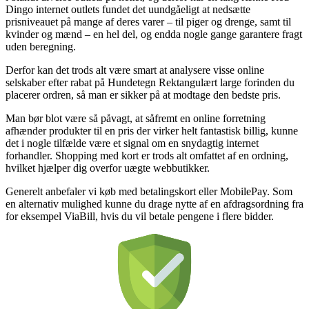
Dingo internet outlets fundet det uundgåeligt at nedsætte
prisniveauet på mange af deres varer – til piger og drenge, samt til
kvinder og mænd – en hel del, og endda nogle gange garantere fragt
uden beregning.
Derfor kan det trods alt være smart at analysere visse online
selskaber efter rabat på Hundetegn Rektangulært large forinden du
placerer ordren, så man er sikker på at modtage den bedste pris.
Man bør blot være så påvagt, at såfremt en online forretning
afhænder produkter til en pris der virker helt fantastisk billig, kunne
det i nogle tilfælde være et signal om en snydagtig internet
forhandler. Shopping med kort er trods alt omfattet af en ordning,
hvilket hjælper dig overfor uægte webbutikker.
Generelt anbefaler vi køb med betalingskort eller MobilePay. Som
en alternativ mulighed kunne du drage nytte af en afdragsordning fra
for eksempel ViaBill, hvis du vil betale pengene i flere bidder.