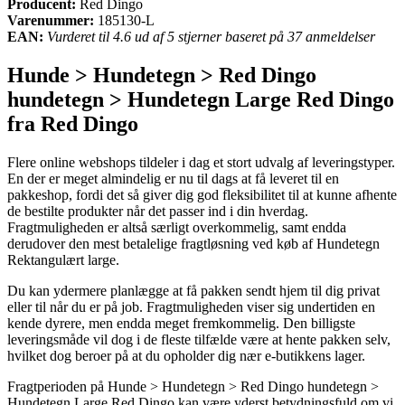
Producent:
Red Dingo
Varenummer:
185130-L
EAN:
Vurderet til 4.6 ud af 5 stjerner baseret på 37 anmeldelser
Hunde > Hundetegn > Red Dingo
hundetegn > Hundetegn Large Red Dingo
fra Red Dingo
Flere online webshops tildeler i dag et stort udvalg af leveringstyper.
En der er meget almindelig er nu til dags at få leveret til en
pakkeshop, fordi det så giver dig god fleksibilitet til at kunne afhente
de bestilte produkter når det passer ind i din hverdag.
Fragtmuligheden er altså særligt overkommelig, samt endda
derudover den mest betalelige fragtløsning ved køb af Hundetegn
Rektangulært large.
Du kan ydermere planlægge at få pakken sendt hjem til dig privat
eller til når du er på job. Fragtmuligheden viser sig undertiden en
kende dyrere, men endda meget fremkommelig. Den billigste
leveringsmåde vil dog i de fleste tilfælde være at hente pakken selv,
hvilket dog beroer på at du opholder dig nær e-butikkens lager.
Fragtperioden på Hunde > Hundetegn > Red Dingo hundetegn >
Hundetegn Large Red Dingo kan være yderst betydningsfuld om vi