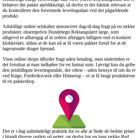
behøver din pakke øjeblikkeligt, så derfor er det faktisk relevant at
du kontrollerer den forventede leveringsdato ved det pågældende
produkt.
Adskillige online selskaber annoncerer dag-til-dag fragt på en række
produkter, eksempelvis Hundetegn Rektangulært large, som
alligevel er afhængig af at ordren aflægges tidligere end et konkret
klokkeslæt, sådan at de kan nå at få varen pakket forud for at de
lageransatte drager hjemad.
Visse online shops tilbyder fragt uden betaling, men undertiden er
det forudsat at man indkøber for en fastsat sum. I øvrigt kan du gribe
den prisbilligste leveringsmåde, der oftest – uden hensyn til om du er
ved Køge, Frederiksværk eller Hinnerup – er at få bragt produkterne
til en pakkeshop.
Det er i dag ualmindeligt praktisk for os alle at finde de bedste priser
i blandt diverse outlets på nettet, og derfor har en lang række Red