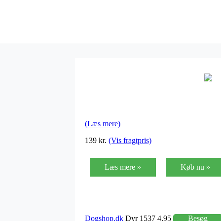
(Læs mere)
139 kr.
(Vis fragtpris)
Læs mere »
Køb nu »
Dogshop.dk
Dyr 1537 4,95
Besøg