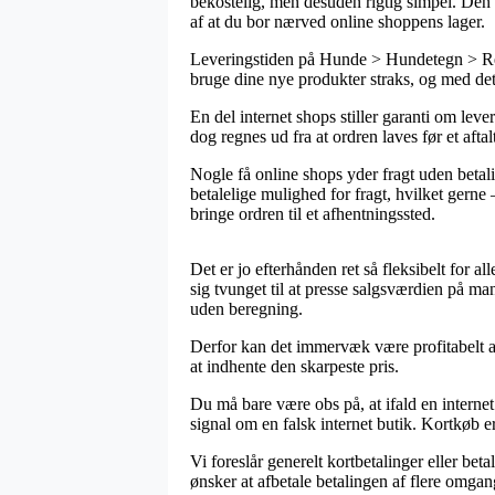
bekostelig, men desuden rigtig simpel. Den 
af at du bor nærved online shoppens lager.
Leveringstiden på Hunde > Hundetegn > Re
bruge dine nye produkter straks, og med det
En del internet shops stiller garanti om le
dog regnes ud fra at ordren laves før et aftal
Nogle få online shops yder fragt uden betal
betalelige mulighed for fragt, hvilket gerne 
bringe ordren til et afhentningssted.
Det er jo efterhånden ret så fleksibelt for
sig tvunget til at presse salgsværdien på ma
uden beregning.
Derfor kan det immervæk være profitabelt at
at indhente den skarpeste pris.
Du må bare være obs på, at ifald en interne
signal om en falsk internet butik. Kortkøb e
Vi foreslår generelt kortbetalinger eller be
ønsker at afbetale betalingen af flere omgan