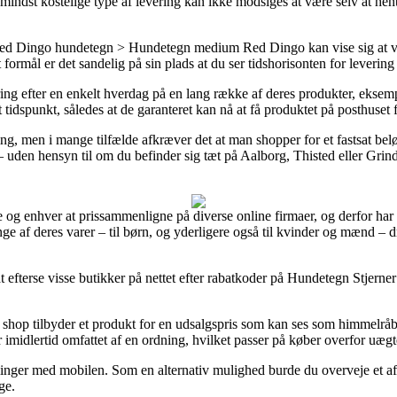
mindst kostelige type af levering kan ikke modsiges at være selv at h
d Dingo hundetegn > Hundetegn medium Red Dingo kan vise sig at være
 formål er det sandelig på sin plads at du ser tidshorisonten for lever
vering efter en enkelt hverdag på en lang række af deres produkter, eks
t tidspunkt, således at de garanteret kan nå at få produktet på posthuset f
ing, men i mange tilfælde afkræver det at man shopper for et fastsat bel
– uden hensyn til om du befinder sig tæt på Aalborg, Thisted eller Grinds
 alle og enhver at prissammenligne på diverse online firmaer, og derfor 
nge af deres varer – til børn, og yderligere også til kvinder og mænd – 
 efterse visse butikker på nettet efter rabatkoder på Hundetegn Stjern
t shop tilbyder et produkt for en udsalgspris som kan ses som himmelrå
r imidlertid omfattet af en ordning, hvilket passer på køber overfor uægt
talinger med mobilen. Som en alternativ mulighed burde du overveje et afb
ge.