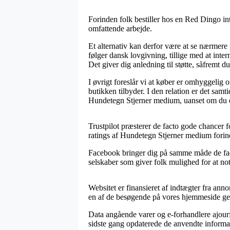
Forinden folk bestiller hos en Red Dingo in
omfattende arbejde.
Et alternativ kan derfor være at se nærmere
følger dansk lovgivning, tillige med at i
Det giver dig anledning til støtte, såfremt 
I øvrigt foreslår vi at køber er omhyggelig 
butikken tilbyder. I den relation er det sam
Hundetegn Stjerner medium, uanset om du eft
Trustpilot præsterer de facto gode chancer f
ratings af Hundetegn Stjerner medium forind
Facebook bringer dig på samme måde de facto
selskaber som giver folk mulighed for at note
Websitet er finansieret af indtægter fra ann
en af de besøgende på vores hjemmeside ge
Data angående varer og e-forhandlere ajourfør
sidste gang opdaterede de anvendte informa