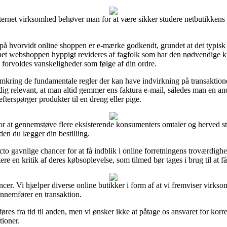
ternet virksomhed behøver man for at være sikker studere netbutikkens ha
 på hvorvidt online shoppen er e-mærke godkendt, grundet at det typisk 
nternet webshoppen hyppigt revideres af fagfolk som har den nødvendi
du forvoldes vanskeligheder som følge af din ordre.
omkring de fundamentale regler der kan have indvirkning på transaktione
tidig relevant, at man altid gemmer ens faktura e-mail, således man en a
erspørger produkter til en dreng eller pige.
or at gennemstøve flere eksisterende konsumenters omtaler og herved støt
en du lægger din bestilling.
 gavnlige chancer for at få indblik i online forretningens troværdighe
re en kritik af deres købsoplevelse, som tilmed bør tages i brug til at få
oncer. Vi hjælper diverse online butikker i form af at vi fremviser virks
nnemfører en transaktion.
es fra tid til anden, men vi ønsker ikke at påtage os ansvaret for korrekt
tioner.