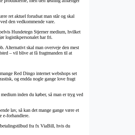
ente produkterne, men den løsning afhænger
 ret aktuel forudsat man står og skal
ing ved den vedkommende vare.
empelvis Hundetegn Stjerner medium, hvilket
ør logistikpersonalet har fri.
øb. Alternativt skal man overveje den mest
ted – vil blive at få fragtmanden til at
har mange Red Dingo internet webshops set
drastisk, og endda nogle gange love fragt
er medium inden du køber, så man er tryg ved
bende lav, så kan det mange gange være et
e e-forhandlere.
etalingstilbud fra fx ViaBill, hvis du