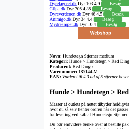
Dyrelageret.dk
Dyr 103 4,9
Besøg
Gilpa.dk
Dyr 705 4,85
Besøg
Dyreverdenen.dk
Dyr 48 4,5
Besøg
Animigo.dk
Dyr 34 4,4
Besøg
Mydreampet.dk
Dyr 10 4
Besøg
Webshop
Navn:
Hundetegn Stjerner medium
Kategori:
Hunde > Hundetegn > Red Ding
Producent:
Red Dingo
Varenummer:
185144-M
EAN:
Vurderet til 4.3 ud af 5 stjerner bas
Hunde > Hundetegn > Red
Masser af outlets på nettet tilbyder heldigvi
hvor du så selv henter ordren når det passe
for levering ved køb af Hundetegn Stjerne
Du bør endvidere tænke over at bestille pakk