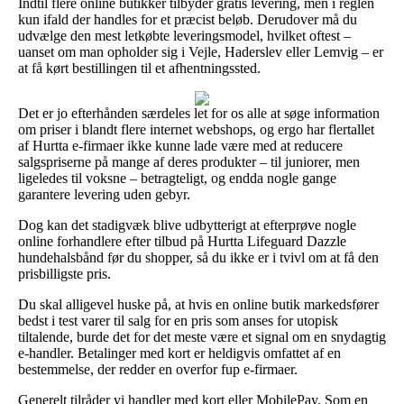
Indtil flere online butikker tilbyder gratis levering, men i reglen
kun ifald der handles for et præcist beløb. Derudover må du
udvælge den mest letkøbte leveringsmodel, hvilket oftest –
uanset om man opholder sig i Vejle, Haderslev eller Lemvig – er
at få kørt bestillingen til et afhentningssted.
Det er jo efterhånden særdeles let for os alle at søge information
om priser i blandt flere internet webshops, og ergo har flertallet
af Hurtta e-firmaer ikke kunne lade være med at reducere
salgspriserne på mange af deres produkter – til juniorer, men
ligeledes til voksne – betragteligt, og endda nogle gange
garantere levering uden gebyr.
Dog kan det stadigvæk blive udbytterigt at efterprøve nogle
online forhandlere efter tilbud på Hurtta Lifeguard Dazzle
hundehalsbånd før du shopper, så du ikke er i tvivl om at få den
prisbilligste pris.
Du skal alligevel huske på, at hvis en online butik markedsfører
bedst i test varer til salg for en pris som anses for utopisk
tiltalende, burde det for det meste være et signal om en snydagtig
e-handler. Betalinger med kort er heldigvis omfattet af en
bestemmelse, der redder en overfor fup e-firmaer.
Generelt tilråder vi handler med kort eller MobilePay. Som en