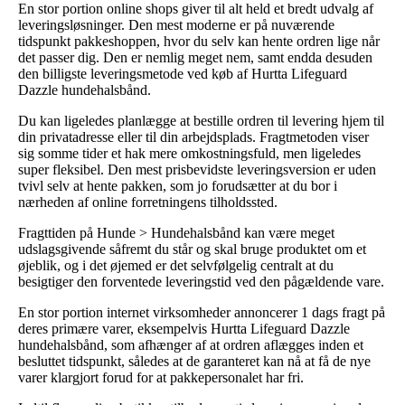
En stor portion online shops giver til alt held et bredt udvalg af
leveringsløsninger. Den mest moderne er på nuværende
tidspunkt pakkeshoppen, hvor du selv kan hente ordren lige når
det passer dig. Den er nemlig meget nem, samt endda desuden
den billigste leveringsmetode ved køb af Hurtta Lifeguard
Dazzle hundehalsbånd.
Du kan ligeledes planlægge at bestille ordren til levering hjem til
din privatadresse eller til din arbejdsplads. Fragtmetoden viser
sig somme tider et hak mere omkostningsfuld, men ligeledes
super fleksibel. Den mest prisbevidste leveringsversion er uden
tvivl selv at hente pakken, som jo forudsætter at du bor i
nærheden af online forretningens tilholdssted.
Fragttiden på Hunde > Hundehalsbånd kan være meget
udslagsgivende såfremt du står og skal bruge produktet om et
øjeblik, og i det øjemed er det selvfølgelig centralt at du
besigtiger den forventede leveringstid ved den pågældende vare.
En stor portion internet virksomheder annoncerer 1 dags fragt på
deres primære varer, eksempelvis Hurtta Lifeguard Dazzle
hundehalsbånd, som afhænger af at ordren aflægges inden et
besluttet tidspunkt, således at de garanteret kan nå at få de nye
varer klargjort forud for at pakkepersonalet har fri.