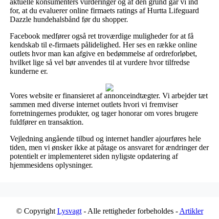
aktuelle konsumenters vurderinger og af den grund går vi ind
for, at du evaluerer online firmaets ratings af Hurtta Lifeguard
Dazzle hundehalsbånd før du shopper.
Facebook medfører også ret troværdige muligheder for at få
kendskab til e-firmaets pålidelighed. Her ses en række online
outlets hvor man kan afgive en bedømmelse af ordreforløbet,
hvilket lige så vel bør anvendes til at vurdere hvor tilfredse
kunderne er.
Vores website er finansieret af annonceindtægter. Vi arbejder tæt
sammen med diverse internet outlets hvori vi fremviser
forretningernes produkter, og tager honorar om vores brugere
fuldfører en transaktion.
Vejledning angående tilbud og internet handler ajourføres hele
tiden, men vi ønsker ikke at påtage os ansvaret for ændringer der
potentielt er implementeret siden nyligste opdatering af
hjemmesidens oplysninger.
© Copyright
Lysvagt
- Alle rettigheder forbeholdes -
Artikler