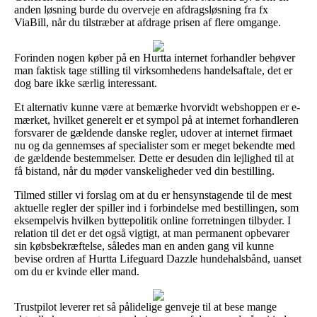
anden løsning burde du overveje en afdragsløsning fra fx
ViaBill, når du tilstræber at afdrage prisen af flere omgange.
Forinden nogen køber på en Hurtta internet forhandler behøver
man faktisk tage stilling til virksomhedens handelsaftale, det er
dog bare ikke særlig interessant.
Et alternativ kunne være at bemærke hvorvidt webshoppen er e-
mærket, hvilket generelt er et sympol på at internet forhandleren
forsvarer de gældende danske regler, udover at internet firmaet
nu og da gennemses af specialister som er meget bekendte med
de gældende bestemmelser. Dette er desuden din lejlighed til at
få bistand, når du møder vanskeligheder ved din bestilling.
Tilmed stiller vi forslag om at du er hensynstagende til de mest
aktuelle regler der spiller ind i forbindelse med bestillingen, som
eksempelvis hvilken byttepolitik online forretningen tilbyder. I
relation til det er det også vigtigt, at man permanent opbevarer
sin købsbekræftelse, således man en anden gang vil kunne
bevise ordren af Hurtta Lifeguard Dazzle hundehalsbånd, uanset
om du er kvinde eller mand.
Trustpilot leverer ret så pålidelige genveje til at bese mange