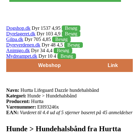
Dogshop.dk
Dyr 1537 4,95
Besøg
Dyrelageret.dk
Dyr 103 4,9
Besøg
Gilpa.dk
Dyr 705 4,85
Besøg
Dyreverdenen.dk
Dyr 48 4,5
Besøg
Animigo.dk
Dyr 34 4,4
Besøg
Mydreampet.dk
Dyr 10 4
Besøg
Webshop
Link
Navn:
Hurtta Lifeguard Dazzle hundehalsbånd
Kategori:
Hunde > Hundehalsbånd
Producent:
Hurtta
Varenummer:
EH93246x
EAN:
Vurderet til 4.4 ud af 5 stjerner baseret på 45 anmeldelser
Hunde > Hundehalsbånd fra Hurtta