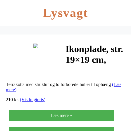
Lysvagt
Ikonplade, str.
19×19 cm,
tykkelse 1,5
cm, hvid,
Terrakotta med struktur og to forborede huller til ophæng
(Læs
10stk.
mere)
210 kr.
(Vis fragtpris)
Læs mere »