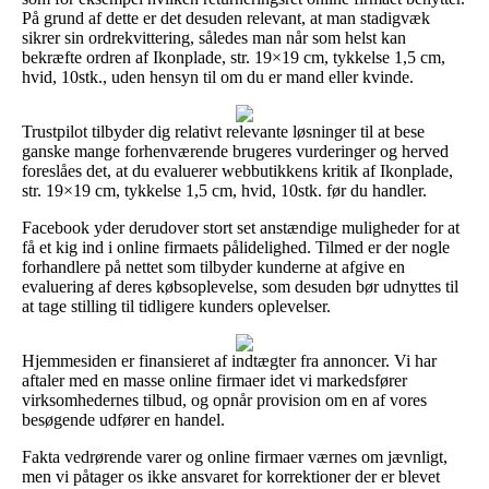
På grund af dette er det desuden relevant, at man stadigvæk
sikrer sin ordrekvittering, således man når som helst kan
bekræfte ordren af Ikonplade, str. 19×19 cm, tykkelse 1,5 cm,
hvid, 10stk., uden hensyn til om du er mand eller kvinde.
Trustpilot tilbyder dig relativt relevante løsninger til at bese
ganske mange forhenværende brugeres vurderinger og herved
foreslåes det, at du evaluerer webbutikkens kritik af Ikonplade,
str. 19×19 cm, tykkelse 1,5 cm, hvid, 10stk. før du handler.
Facebook yder derudover stort set anstændige muligheder for at
få et kig ind i online firmaets pålidelighed. Tilmed er der nogle
forhandlere på nettet som tilbyder kunderne at afgive en
evaluering af deres købsoplevelse, som desuden bør udnyttes til
at tage stilling til tidligere kunders oplevelser.
Hjemmesiden er finansieret af indtægter fra annoncer. Vi har
aftaler med en masse online firmaer idet vi markedsfører
virksomhedernes tilbud, og opnår provision om en af vores
besøgende udfører en handel.
Fakta vedrørende varer og online firmaer værnes om jævnligt,
men vi påtager os ikke ansvaret for korrektioner der er blevet