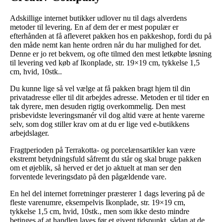
Adskillige internet butikker udlover nu til dags alverdens
metoder til levering. En af dem der er mest populær er
efterhånden at få afleveret pakken hos en pakkeshop, fordi du på
den måde nemt kan hente ordren når du har mulighed for det.
Denne er jo ret bekvem, og ofte tilmed den mest letkøbte løsning
til levering ved køb af Ikonplade, str. 19×19 cm, tykkelse 1,5
cm, hvid, 10stk..
Du kunne lige så vel vælge at få pakken bragt hjem til din
privatadresse eller til dit arbejdes adresse. Metoden er til tider en
tak dyrere, men desuden rigtig overkommelig. Den mest
prisbevidste leveringsmanér vil dog altid være at hente varerne
selv, som dog stiller krav om at du er lige ved e-butikkens
arbejdslager.
Fragtperioden på Terrakotta- og porcelænsartikler kan være
ekstremt betydningsfuld såfremt du står og skal bruge pakken
om et øjeblik, så herved er det jo aktuelt at man ser den
forventede leveringsdato på den pågældende vare.
En hel del internet forretninger præsterer 1 dags levering på de
fleste varenumre, eksempelvis Ikonplade, str. 19×19 cm,
tykkelse 1,5 cm, hvid, 10stk., men som ikke desto mindre
betinges af at handlen laves før et givent tidspunkt, sådan at de