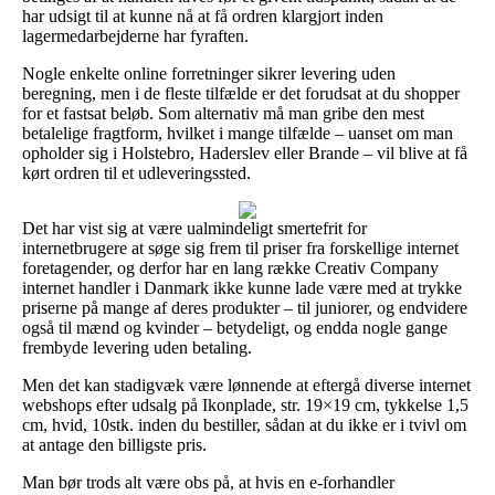
har udsigt til at kunne nå at få ordren klargjort inden
lagermedarbejderne har fyraften.
Nogle enkelte online forretninger sikrer levering uden
beregning, men i de fleste tilfælde er det forudsat at du shopper
for et fastsat beløb. Som alternativ må man gribe den mest
betalelige fragtform, hvilket i mange tilfælde – uanset om man
opholder sig i Holstebro, Haderslev eller Brande – vil blive at få
kørt ordren til et udleveringssted.
Det har vist sig at være ualmindeligt smertefrit for
internetbrugere at søge sig frem til priser fra forskellige internet
foretagender, og derfor har en lang række Creativ Company
internet handler i Danmark ikke kunne lade være med at trykke
priserne på mange af deres produkter – til juniorer, og endvidere
også til mænd og kvinder – betydeligt, og endda nogle gange
frembyde levering uden betaling.
Men det kan stadigvæk være lønnende at eftergå diverse internet
webshops efter udsalg på Ikonplade, str. 19×19 cm, tykkelse 1,5
cm, hvid, 10stk. inden du bestiller, sådan at du ikke er i tvivl om
at antage den billigste pris.
Man bør trods alt være obs på, at hvis en e-forhandler