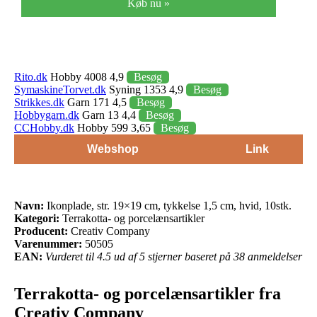
Køb nu »
Rito.dk
Hobby 4008 4,9
Besøg
SymaskineTorvet.dk
Syning 1353 4,9
Besøg
Strikkes.dk
Garn 171 4,5
Besøg
Hobbygarn.dk
Garn 13 4,4
Besøg
CCHobby.dk
Hobby 599 3,65
Besøg
Webshop
Link
Navn:
Ikonplade, str. 19×19 cm, tykkelse 1,5 cm, hvid, 10stk.
Kategori:
Terrakotta- og porcelænsartikler
Producent:
Creativ Company
Varenummer:
50505
EAN:
Vurderet til 4.5 ud af 5 stjerner baseret på 38 anmeldelser
Terrakotta- og porcelænsartikler fra
Creativ Company