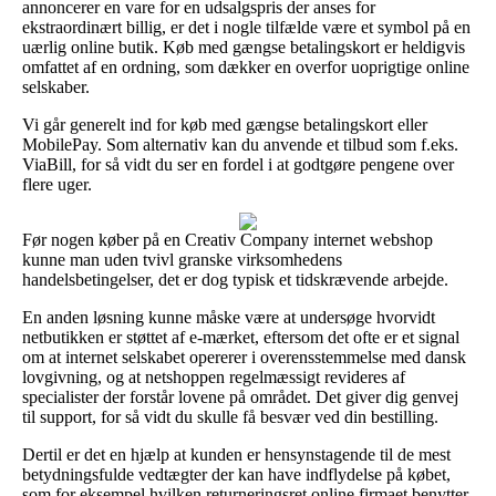
annoncerer en vare for en udsalgspris der anses for
ekstraordinært billig, er det i nogle tilfælde være et symbol på en
uærlig online butik. Køb med gængse betalingskort er heldigvis
omfattet af en ordning, som dækker en overfor uoprigtige online
selskaber.
Vi går generelt ind for køb med gængse betalingskort eller
MobilePay. Som alternativ kan du anvende et tilbud som f.eks.
ViaBill, for så vidt du ser en fordel i at godtgøre pengene over
flere uger.
Før nogen køber på en Creativ Company internet webshop
kunne man uden tvivl granske virksomhedens
handelsbetingelser, det er dog typisk et tidskrævende arbejde.
En anden løsning kunne måske være at undersøge hvorvidt
netbutikken er støttet af e-mærket, eftersom det ofte er et signal
om at internet selskabet opererer i overensstemmelse med dansk
lovgivning, og at netshoppen regelmæssigt revideres af
specialister der forstår lovene på området. Det giver dig genvej
til support, for så vidt du skulle få besvær ved din bestilling.
Dertil er det en hjælp at kunden er hensynstagende til de mest
betydningsfulde vedtægter der kan have indflydelse på købet,
som for eksempel hvilken returneringsret online firmaet benytter.