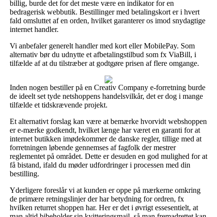
billig, burde det for det meste være en indikator for en
bedragerisk webbutik. Bestillinger med betalingskort er i hvert
fald omsluttet af en orden, hvilket garanterer os imod snydagtige
internet handler.
Vi anbefaler generelt handler med kort eller MobilePay. Som
alternativ bør du udnytte et afbetalingstilbud som fx ViaBill, i
tilfælde af at du tilstræber at godtgøre prisen af flere omgange.
Inden nogen bestiller på en Creativ Company e-forretning burde
de ideelt set tyde netshoppens handelsvilkår, det er dog i mange
tilfælde et tidskrævende projekt.
Et alternativt forslag kan være at bemærke hvorvidt webshoppen
er e-mærke godkendt, hvilket længe har været en garanti for at
internet butikken imødekommer de danske regler, tillige med at
forretningen løbende gennemses af fagfolk der mestrer
reglementet på området. Dette er desuden en god mulighed for at
få bistand, ifald du møder udfordringer i processen med din
bestilling.
Yderligere foreslår vi at kunden er oppe på mærkerne omkring
de primære retningslinjer der har betydning for ordren, fx
hvilken returret shoppen har. Her er det i øvrigt essesentielt, at
man altid bibeholder sin kvitteringsmail, så man fremadrettet kan