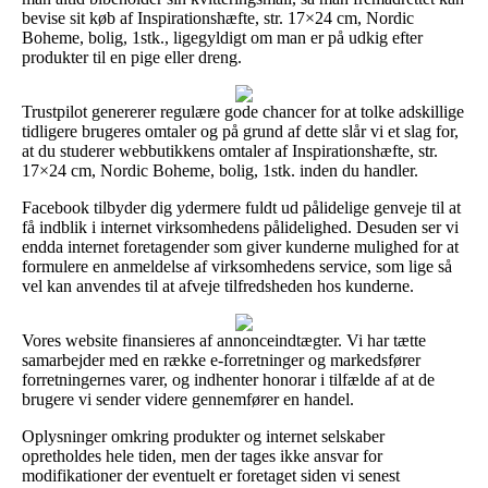
bevise sit køb af Inspirationshæfte, str. 17×24 cm, Nordic
Boheme, bolig, 1stk., ligegyldigt om man er på udkig efter
produkter til en pige eller dreng.
Trustpilot genererer regulære gode chancer for at tolke adskillige
tidligere brugeres omtaler og på grund af dette slår vi et slag for,
at du studerer webbutikkens omtaler af Inspirationshæfte, str.
17×24 cm, Nordic Boheme, bolig, 1stk. inden du handler.
Facebook tilbyder dig ydermere fuldt ud pålidelige genveje til at
få indblik i internet virksomhedens pålidelighed. Desuden ser vi
endda internet foretagender som giver kunderne mulighed for at
formulere en anmeldelse af virksomhedens service, som lige så
vel kan anvendes til at afveje tilfredsheden hos kunderne.
Vores website finansieres af annonceindtægter. Vi har tætte
samarbejder med en række e-forretninger og markedsfører
forretningernes varer, og indhenter honorar i tilfælde af at de
brugere vi sender videre gennemfører en handel.
Oplysninger omkring produkter og internet selskaber
opretholdes hele tiden, men der tages ikke ansvar for
modifikationer der eventuelt er foretaget siden vi senest