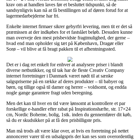
krav om at handlen laves før et besluttet tidspunkt, så de
sandsynligvis kan nå at få bestillingen ud af døren forud for at
lagermedarbejderne har fri.
Enkelte internet firmaer sikrer gebyrfri levering, men tit er det så
præmissen at der indkøbes for et fastslået beløb. Desuden kunne
man overveje den mest prisbevidste fragtmulighed, der gerne –
hvad end man opholder sig tæt på København, Dragør eller
Sorø – vil blive at få bragt pakken til et afhentningssted.
Det er i dag ret enkelt for enhver at analysere priser i blandt
diverse netbutikker, og til tak har de fleste Creativ Company
internet forretninger i Danmark været nødt til at sænke
salgspriserne på en række af deres produkter – til babyer og
børn, og tillige også til damer og herrer – voldsomt, og endda
nogle gange garantere fragt uden beregning.
Men det kan til hver en tid være lønsomt at kontrollere et par
forskellige e-handler efter rabat på Inspirationshæfte, str. 17×24
cm, Nordic Boheme, bolig, 1stk. inden du gennemfører dit køb,
så du er skudsikker på at få den prisbilligste pris.
Man må trods alt være klar over, at hvis en forretning på nettet
annoncerer varer til en udsalgspris der kan ses som overordentlig