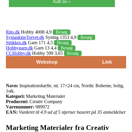
Køb nu »
Rito.dk
Hobby 4008 4,9
Besøg
SymaskineTorvet.dk
Syning 1353 4,9
Besøg
Strikkes.dk
Garn 171 4,5
Besøg
Hobbygarn.dk
Garn 13 4,4
Besøg
CCHobby.dk
Hobby 599 3,65
Besøg
Webshop
Link
Navn:
Inspirationshæfte, str. 17×24 cm, Nordic Boheme, bolig,
1stk.
Kategori:
Marketing Materialer
Producent:
Creativ Company
Varenummer:
989972
EAN:
Vurderet til 4.9 ud af 5 stjerner baseret på 35 anmeldelser
Marketing Materialer fra Creativ