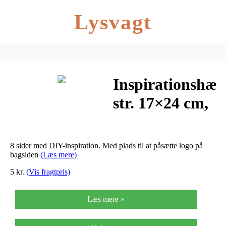
Lysvagt
Inspirationshæft
str. 17×24 cm,
Nordic
Boheme, bolig,
8 sider med DIY-inspiration. Med plads til at påsætte logo på
1stk.
bagsiden
(Læs mere)
5 kr.
(Vis fragtpris)
Læs mere »