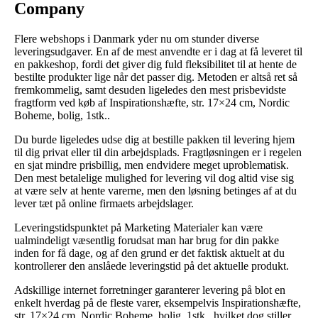
Company
Flere webshops i Danmark yder nu om stunder diverse
leveringsudgaver. En af de mest anvendte er i dag at få leveret til
en pakkeshop, fordi det giver dig fuld fleksibilitet til at hente de
bestilte produkter lige når det passer dig. Metoden er altså ret så
fremkommelig, samt desuden ligeledes den mest prisbevidste
fragtform ved køb af Inspirationshæfte, str. 17×24 cm, Nordic
Boheme, bolig, 1stk..
Du burde ligeledes udse dig at bestille pakken til levering hjem
til dig privat eller til din arbejdsplads. Fragtløsningen er i regelen
en sjat mindre prisbillig, men endvidere meget uproblematisk.
Den mest betalelige mulighed for levering vil dog altid vise sig
at være selv at hente varerne, men den løsning betinges af at du
lever tæt på online firmaets arbejdslager.
Leveringstidspunktet på Marketing Materialer kan være
ualmindeligt væsentlig forudsat man har brug for din pakke
inden for få dage, og af den grund er det faktisk aktuelt at du
kontrollerer den anslåede leveringstid på det aktuelle produkt.
Adskillige internet forretninger garanterer levering på blot en
enkelt hverdag på de fleste varer, eksempelvis Inspirationshæfte,
str. 17×24 cm, Nordic Boheme, bolig, 1stk., hvilket dog stiller