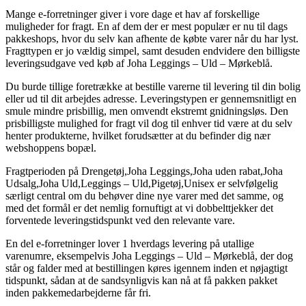
Mange e-forretninger giver i vore dage et hav af forskellige
muligheder for fragt. En af dem der er mest populær er nu til dags
pakkeshops, hvor du selv kan afhente de købte varer når du har lyst.
Fragttypen er jo vældig simpel, samt desuden endvidere den billigste
leveringsudgave ved køb af Joha Leggings – Uld – Mørkeblå.
Du burde tillige foretrække at bestille varerne til levering til din bolig
eller ud til dit arbejdes adresse. Leveringstypen er gennemsnitligt en
smule mindre prisbillig, men omvendt ekstremt gnidningsløs. Den
prisbilligste mulighed for fragt vil dog til enhver tid være at du selv
henter produkterne, hvilket forudsætter at du befinder dig nær
webshoppens bopæl.
Fragtperioden på Drengetøj,Joha Leggings,Joha uden rabat,Joha
Udsalg,Joha Uld,Leggings – Uld,Pigetøj,Unisex er selvfølgelig
særligt central om du behøver dine nye varer med det samme, og
med det formål er det nemlig fornuftigt at vi dobbelttjekker det
forventede leveringstidspunkt ved den relevante vare.
En del e-forretninger lover 1 hverdags levering på utallige
varenumre, eksempelvis Joha Leggings – Uld – Mørkeblå, der dog
står og falder med at bestillingen køres igennem inden et nøjagtigt
tidspunkt, sådan at de sandsynligvis kan nå at få pakken pakket
inden pakkemedarbejderne får fri.