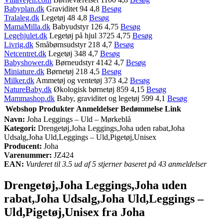
Babyplan.dk
Graviditet 94 4,8
Besøg
Tralaleg.dk
Legetøj 48 4,8
Besøg
MamaMilla.dk
Babyudstyr 126 4,75
Besøg
Legehjulet.dk
Legetøj på hjul 3725 4,75
Besøg
Livrig.dk
Småbørnsudstyr 218 4,7
Besøg
Netcentret.dk
Legetøj 348 4,7
Besøg
Babyshower.dk
Børneudstyr 4142 4,7
Besøg
Miniature.dk
Børnetøj 218 4,5
Besøg
Milker.dk
Ammetøj og ventetøj 373 4,2
Besøg
NatureBaby.dk
Økologisk børnetøj 859 4,15
Besøg
Mammashop.dk
Baby, graviditet og legetøj 599 4,1
Besøg
Webshop
Produkter
Anmeldelser
Bedømmelse
Link
Navn:
Joha Leggings – Uld – Mørkeblå
Kategori:
Drengetøj,Joha Leggings,Joha uden rabat,Joha
Udsalg,Joha Uld,Leggings – Uld,Pigetøj,Unisex
Producent:
Joha
Varenummer:
JZ424
EAN:
Vurderet til 3.5 ud af 5 stjerner baseret på 43 anmeldelser
Drengetøj,Joha Leggings,Joha uden
rabat,Joha Udsalg,Joha Uld,Leggings –
Uld,Pigetøj,Unisex fra Joha