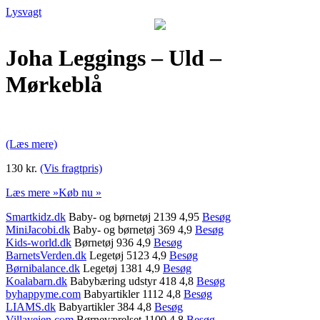
Lysvagt
Joha Leggings – Uld –
Mørkeblå
(Læs mere)
130 kr.
(Vis fragtpris)
Læs mere »
Køb nu »
Smartkidz.dk
Baby- og børnetøj 2139 4,95
Besøg
MiniJacobi.dk
Baby- og børnetøj 369 4,9
Besøg
Kids-world.dk
Børnetøj 936 4,9
Besøg
BarnetsVerden.dk
Legetøj 5123 4,9
Besøg
Børnibalance.dk
Legetøj 1381 4,9
Besøg
Koalabarn.dk
Babybæring udstyr 418 4,8
Besøg
byhappyme.com
Babyartikler 1112 4,8
Besøg
LIAMS.dk
Babyartikler 384 4,8
Besøg
Villavejen.com
Børneværelset 1100 4,8
Besøg