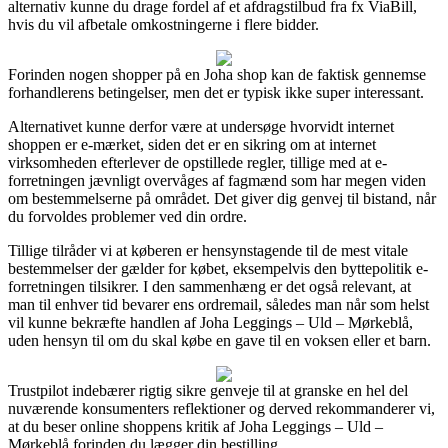
alternativ kunne du drage fordel af et afdragstilbud fra fx ViaBill,
hvis du vil afbetale omkostningerne i flere bidder.
Forinden nogen shopper på en Joha shop kan de faktisk gennemse
forhandlerens betingelser, men det er typisk ikke super interessant.
Alternativet kunne derfor være at undersøge hvorvidt internet
shoppen er e-mærket, siden det er en sikring om at internet
virksomheden efterlever de opstillede regler, tillige med at e-
forretningen jævnligt overvåges af fagmænd som har megen viden
om bestemmelserne på området. Det giver dig genvej til bistand, når
du forvoldes problemer ved din ordre.
Tillige tilråder vi at køberen er hensynstagende til de mest vitale
bestemmelser der gælder for købet, eksempelvis den byttepolitik e-
forretningen tilsikrer. I den sammenhæng er det også relevant, at
man til enhver tid bevarer ens ordremail, således man når som helst
vil kunne bekræfte handlen af Joha Leggings – Uld – Mørkeblå,
uden hensyn til om du skal købe en gave til en voksen eller et barn.
Trustpilot indebærer rigtig sikre genveje til at granske en hel del
nuværende konsumenters reflektioner og derved rekommanderer vi,
at du beser online shoppens kritik af Joha Leggings – Uld –
Mørkeblå forinden du lægger din bestilling.