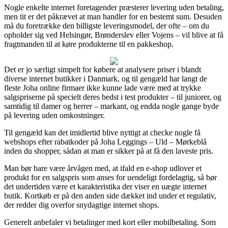
Nogle enkelte internet foretagender præsterer levering uden betaling,
men tit er det påkrævet at man handler for en bestemt sum. Desuden
må du foretrække den billigste leveringsmodel, der ofte – om du
opholder sig ved Helsingør, Brønderslev eller Vojens – vil blive at få
fragtmanden til at køre produkterne til en pakkeshop.
Det er jo særligt simpelt for købere at analysere priser i blandt
diverse internet butikker i Danmark, og til gengæld har langt de
fleste Joha online firmaer ikke kunne lade være med at trykke
salgspriserne på specielt deres bedst i test produkter – til juniorer, og
samtidig til damer og herrer – markant, og endda nogle gange byde
på levering uden omkostninger.
Til gengæld kan det imidlertid blive nyttigt at checke nogle få
webshops efter rabatkoder på Joha Leggings – Uld – Mørkeblå
inden du shopper, sådan at man er sikker på at få den laveste pris.
Man bør bare være årvågen med, at ifald en e-shop udlover et
produkt for en salgspris som anses for uendeligt fordelagtig, så bør
det undertiden være et karakteristika der viser en uægte internet
butik. Kortkøb er på den anden side dækket ind under et regulativ,
der redder dig overfor snydagtige internet shops.
Generelt anbefaler vi betalinger med kort eller mobilbetaling. Som