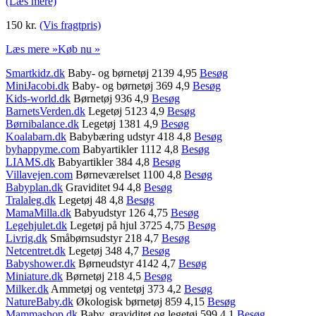
(Læs mere)
150 kr.
(Vis fragtpris)
Læs mere »
Køb nu »
Smartkidz.dk
Baby- og børnetøj 2139 4,95
Besøg
MiniJacobi.dk
Baby- og børnetøj 369 4,9
Besøg
Kids-world.dk
Børnetøj 936 4,9
Besøg
BarnetsVerden.dk
Legetøj 5123 4,9
Besøg
Børnibalance.dk
Legetøj 1381 4,9
Besøg
Koalabarn.dk
Babybæring udstyr 418 4,8
Besøg
byhappyme.com
Babyartikler 1112 4,8
Besøg
LIAMS.dk
Babyartikler 384 4,8
Besøg
Villavejen.com
Børneværelset 1100 4,8
Besøg
Babyplan.dk
Graviditet 94 4,8
Besøg
Tralaleg.dk
Legetøj 48 4,8
Besøg
MamaMilla.dk
Babyudstyr 126 4,75
Besøg
Legehjulet.dk
Legetøj på hjul 3725 4,75
Besøg
Livrig.dk
Småbørnsudstyr 218 4,7
Besøg
Netcentret.dk
Legetøj 348 4,7
Besøg
Babyshower.dk
Børneudstyr 4142 4,7
Besøg
Miniature.dk
Børnetøj 218 4,5
Besøg
Milker.dk
Ammetøj og ventetøj 373 4,2
Besøg
NatureBaby.dk
Økologisk børnetøj 859 4,15
Besøg
Mammashop.dk
Baby, graviditet og legetøj 599 4,1
Besøg