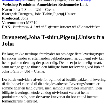
Webshop
Produkter
Anmeldelser
Bedømmelse
Link
Navn:
Joha T-Shirt – Uld – Creme
Kategori:
Drengetøj,Joha T-shirt,Pigetøj,Unisex
Producent:
Joha
Varenummer:
MF519
EAN:
Vurderet til 4.1 ud af 5 stjerner baseret på 45 anmeldelser
Drengetøj,Joha T-shirt,Pigetøj,Unisex fra
Joha
En lang række netshops frembyder nu om dage flere leveringstyper.
En sikker vinder er efterhånden pakkeshoppen, så du nemt selv kan
hente pakken den dag der passer dig. Denne er jo temmelig smart,
samt mange gange tilmed den billigste form for levering ved køb af
Joha T-Shirt – Uld – Creme.
Du burde endvidere afveje for og imod at bestille pakken til levering
til din bopæl eller ud til dit arbejdes adresse. Leveringsformen er
somme tider en tand dyrere, men samtidig særdeles smertefri. Den
billigste leveringsmetode vil dog utvivlsomt være at hente
produkterne selv, som desværre kræver at du bor tæt på internet
forhandlerens hjemsted.