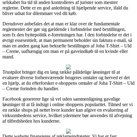
selskabet fra tid til anden kontrolleres af jurister som mestrer
reglerne. Dette er en god anledning til hjælpende service, ifald du
bliver udsat for dilemmaer ved dit køb.
Derudover anbefales det at man er klar over de fundamentale
reglementer der gør sig gældende i forbindelse med bestillingen,
som fx den byttepolitik e-forretningen har. I den forbindelse er det i
øvrigt essesentielt, at man permanent beholder sin faktura e-mail, så
man en anden gang kan bekræfte bestillingen af Joha T-Shirt – Uld
– Creme, uafhængig om man er på gaveindkøb til en kvinde eller
mand.
Trustpilot bringer dig en lang række pålidelige løsninger til at
evaluere diverse forhenværende brugeres omtaler og herved er det
en hjælp, at du efterforsker e-shoppens omtaler af Joha T-Shirt – Uld
– Creme forinden du handler.
Facebook genererer lige så vel uden sammenligning gavnlige
løsninger til at få indsigt i online shoppens popularitet. Tilmed ser vi
en række shops på nettet hvor kunder kan afgive en evaluering af
virksomhedens service, hvilket ydermere bør anvendes til afvejning
af tilfredsheden hos kunderne.
Dette website finansieres af reklameindtægter. Vi har et fast