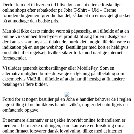
Derfor kan det til hver en tid blive lønsomt at efterse forskellige
online shops efter rabatkoder på Joha T-Shirt – Uld – Creme
forinden du gennemfører din handel, sådan at du er usvigeligt sikker
på at modtage den bedste pris.
Man skal ikke desto mindre være så påpasselig, at i tilfælde af at en
online virksomhed frembyder et produkt til salg for en udsalgspris
der kan ses som mystisk tiltalende, burde det i nogle tilfælde være en
indikation på en uægte webshop. Bestillinger med kort er heldigvis
omsluttet af et regelsæt, hvilket sikrer folk imod uærlige internet
foretagender.
Vi tilråder generelt kortbestillinger eller MobilePay. Som en
alternativ mulighed burde du vælge en løsning på afbetaling som
eksempelvis ViaBill, i tilfælde af at du har til hensigt at finansiere
betalingen i flere bidder.
Forud for at nogen bestiller på en Joha e-handler behøver de i reglen
tage stilling til netbutikkens handelsvilkår, dog er det naturligvis en
omfattende opgave.
Et nemmere alternativ er at tjekke hvorvidt online forhandleren er
medlem af e-mærke ordningen, som kan være en forsikring om at
online firmaet forsvarer dansk lovgivning, tillige med at internet