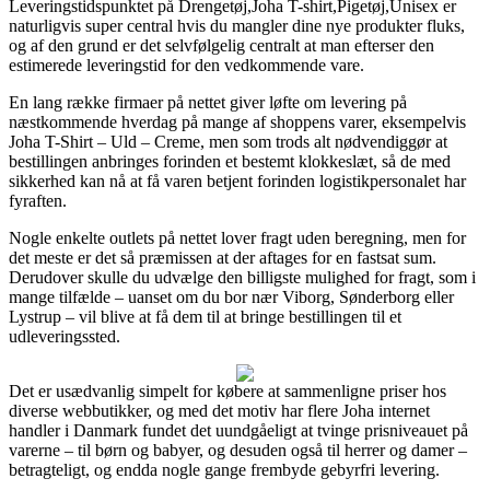
Leveringstidspunktet på Drengetøj,Joha T-shirt,Pigetøj,Unisex er
naturligvis super central hvis du mangler dine nye produkter fluks,
og af den grund er det selvfølgelig centralt at man efterser den
estimerede leveringstid for den vedkommende vare.
En lang række firmaer på nettet giver løfte om levering på
næstkommende hverdag på mange af shoppens varer, eksempelvis
Joha T-Shirt – Uld – Creme, men som trods alt nødvendiggør at
bestillingen anbringes forinden et bestemt klokkeslæt, så de med
sikkerhed kan nå at få varen betjent forinden logistikpersonalet har
fyraften.
Nogle enkelte outlets på nettet lover fragt uden beregning, men for
det meste er det så præmissen at der aftages for en fastsat sum.
Derudover skulle du udvælge den billigste mulighed for fragt, som i
mange tilfælde – uanset om du bor nær Viborg, Sønderborg eller
Lystrup – vil blive at få dem til at bringe bestillingen til et
udleveringssted.
Det er usædvanlig simpelt for købere at sammenligne priser hos
diverse webbutikker, og med det motiv har flere Joha internet
handler i Danmark fundet det uundgåeligt at tvinge prisniveauet på
varerne – til børn og babyer, og desuden også til herrer og damer –
betragteligt, og endda nogle gange frembyde gebyrfri levering.