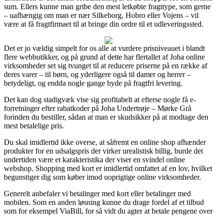
sum. Ellers kunne man gribe den mest letkøbte fragttype, som gerne
– uafhængig om man er nær Silkeborg, Hobro eller Vojens – vil
være at få fragtfirmaet til at bringe din ordre til et udleveringssted.
Det er jo vældig simpelt for os alle at vurdere prisniveauet i blandt
flere webbutikker, og på grund af dette har flertallet af Joha online
virksomheder set sig tvunget til at reducere priserne på en række af
deres varer – til børn, og yderligere også til damer og herrer –
betydeligt, og endda nogle gange byde på fragtfri levering.
Det kan dog stadigvæk vise sig profitabelt at efterse nogle få e-
forretninger efter rabatkoder på Joha Undertrøje – Mørke Grå
forinden du bestiller, sådan at man er skudsikker på at modtage den
mest betalelige pris.
Du skal imidlertid ikke overse, at såfremt en online shop afhænder
produkter for en udsalgspris der virker urealistisk billig, burde det
undertiden være et karakteristika der viser en svindel online
webshop. Shopping med kort er imidlertid omfattet af en lov, hvilket
begunstiger dig som køber imod uoprigtige online virksomheder.
Generelt anbefaler vi betalinger med kort eller betalinger med
mobilen. Som en anden løsning kunne du drage fordel af et tilbud
som for eksempel ViaBill, for så vidt du agter at betale pengene over