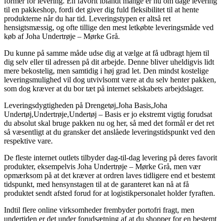
former for levering. En favorit iblandt mange er nu om dage levering
til en pakkeshop, fordi det giver dig fuld fleksibilitet til at hente
produkterne når du har tid. Leveringstypen er altså ret
hensigtsmæssig, og ofte tillige den mest letkøbte leveringsmåde ved
køb af Joha Undertrøje – Mørke Grå.
Du kunne på samme måde udse dig at vælge at få udbragt hjem til
dig selv eller til adressen på dit arbejde. Denne bliver uheldigvis lidt
mere bekostelig, men samtidig i høj grad let. Den mindst kostelige
leveringsmulighed vil dog utvivlsomt være at du selv henter pakken,
som dog kræver at du bor tæt på internet selskabets arbejdslager.
Leveringsdygtigheden på Drengetøj,Joha Basis,Joha
Undertøj,Undertrøje,Undertøj – Basis er jo ekstremt vigtig forudsat
du absolut skal bruge pakken nu og her, så med det formål er det ret
så væsentligt at du gransker det anslåede leveringstidspunkt ved den
respektive vare.
De fleste internet outlets tilbyder dag-til-dag levering på deres favorit
produkter, eksempelvis Joha Undertrøje – Mørke Grå, men vær
opmærksom på at det kræver at ordren laves tidligere end et bestemt
tidspunkt, med hensynstagen til at de garanteret kan nå at få
produktet sendt afsted forud for at logistikpersonalet holder fyraften.
Indtil flere online virksomheder frembyder portofri fragt, men
undertiden er det under forudsætning af at du shopper for en bestemt