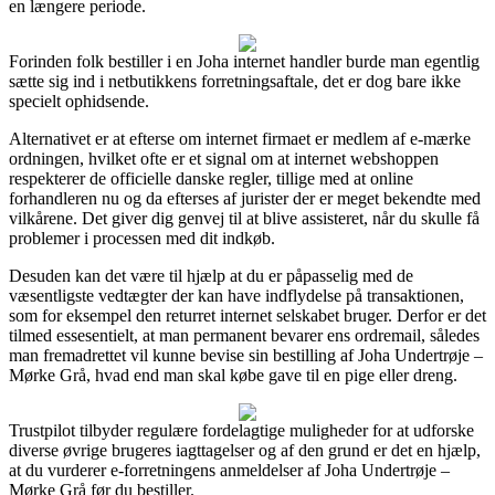
en længere periode.
Forinden folk bestiller i en Joha internet handler burde man egentlig
sætte sig ind i netbutikkens forretningsaftale, det er dog bare ikke
specielt ophidsende.
Alternativet er at efterse om internet firmaet er medlem af e-mærke
ordningen, hvilket ofte er et signal om at internet webshoppen
respekterer de officielle danske regler, tillige med at online
forhandleren nu og da efterses af jurister der er meget bekendte med
vilkårene. Det giver dig genvej til at blive assisteret, når du skulle få
problemer i processen med dit indkøb.
Desuden kan det være til hjælp at du er påpasselig med de
væsentligste vedtægter der kan have indflydelse på transaktionen,
som for eksempel den returret internet selskabet bruger. Derfor er det
tilmed essesentielt, at man permanent bevarer ens ordremail, således
man fremadrettet vil kunne bevise sin bestilling af Joha Undertrøje –
Mørke Grå, hvad end man skal købe gave til en pige eller dreng.
Trustpilot tilbyder regulære fordelagtige muligheder for at udforske
diverse øvrige brugeres iagttagelser og af den grund er det en hjælp,
at du vurderer e-forretningens anmeldelser af Joha Undertrøje –
Mørke Grå før du bestiller.