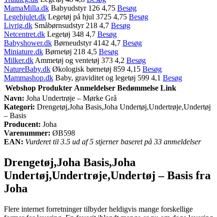
MamaMilla.dk
Babyudstyr 126 4,75
Besøg
Legehjulet.dk
Legetøj på hjul 3725 4,75
Besøg
Livrig.dk
Småbørnsudstyr 218 4,7
Besøg
Netcentret.dk
Legetøj 348 4,7
Besøg
Babyshower.dk
Børneudstyr 4142 4,7
Besøg
Miniature.dk
Børnetøj 218 4,5
Besøg
Milker.dk
Ammetøj og ventetøj 373 4,2
Besøg
NatureBaby.dk
Økologisk børnetøj 859 4,15
Besøg
Mammashop.dk
Baby, graviditet og legetøj 599 4,1
Besøg
Webshop
Produkter
Anmeldelser
Bedømmelse
Link
Navn:
Joha Undertrøje – Mørke Grå
Kategori:
Drengetøj,Joha Basis,Joha Undertøj,Undertrøje,Undertøj
– Basis
Producent:
Joha
Varenummer:
ØB598
EAN:
Vurderet til 3.5 ud af 5 stjerner baseret på 33 anmeldelser
Drengetøj,Joha Basis,Joha
Undertøj,Undertrøje,Undertøj – Basis fra
Joha
Flere internet forretninger tilbyder heldigvis mange forskellige