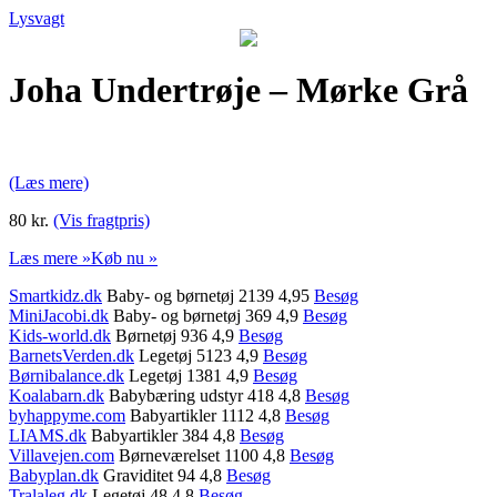
Lysvagt
Joha Undertrøje – Mørke Grå
(Læs mere)
80 kr.
(Vis fragtpris)
Læs mere »
Køb nu »
Smartkidz.dk
Baby- og børnetøj 2139 4,95
Besøg
MiniJacobi.dk
Baby- og børnetøj 369 4,9
Besøg
Kids-world.dk
Børnetøj 936 4,9
Besøg
BarnetsVerden.dk
Legetøj 5123 4,9
Besøg
Børnibalance.dk
Legetøj 1381 4,9
Besøg
Koalabarn.dk
Babybæring udstyr 418 4,8
Besøg
byhappyme.com
Babyartikler 1112 4,8
Besøg
LIAMS.dk
Babyartikler 384 4,8
Besøg
Villavejen.com
Børneværelset 1100 4,8
Besøg
Babyplan.dk
Graviditet 94 4,8
Besøg
Tralaleg.dk
Legetøj 48 4,8
Besøg