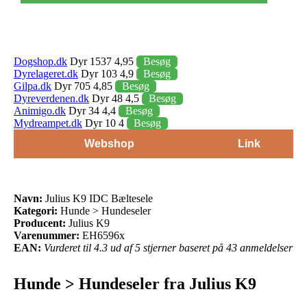
Dogshop.dk
Dyr 1537 4,95
Besøg
Dyrelageret.dk
Dyr 103 4,9
Besøg
Gilpa.dk
Dyr 705 4,85
Besøg
Dyreverdenen.dk
Dyr 48 4,5
Besøg
Animigo.dk
Dyr 34 4,4
Besøg
Mydreampet.dk
Dyr 10 4
Besøg
Webshop
Link
Navn:
Julius K9 IDC Bæltesele
Kategori:
Hunde > Hundeseler
Producent:
Julius K9
Varenummer:
EH6596x
EAN:
Vurderet til 4.3 ud af 5 stjerner baseret på 43 anmeldelser
Hunde > Hundeseler fra Julius K9