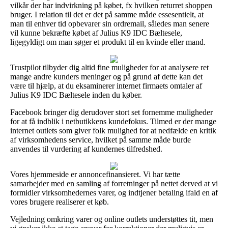
vilkår der har indvirkning på købet, fx hvilken returret shoppen
bruger. I relation til det er det på samme måde essesentielt, at
man til enhver tid opbevarer sin ordremail, således man senere
vil kunne bekræfte købet af Julius K9 IDC Bæltesele,
ligegyldigt om man søger et produkt til en kvinde eller mand.
Trustpilot tilbyder dig altid fine muligheder for at analysere ret
mange andre kunders meninger og på grund af dette kan det
være til hjælp, at du eksaminerer internet firmaets omtaler af
Julius K9 IDC Bæltesele inden du køber.
Facebook bringer dig derudover stort set fornemme muligheder
for at få indblik i netbutikkens kundefokus. Tilmed er der mange
internet outlets som giver folk mulighed for at nedfælde en kritik
af virksomhedens service, hvilket på samme måde burde
anvendes til vurdering af kundernes tilfredshed.
Vores hjemmeside er annoncefinansieret. Vi har tætte
samarbejder med en samling af forretninger på nettet derved at vi
formidler virksomhedernes varer, og indtjener betaling ifald en af
vores brugere realiserer et køb.
Vejledning omkring varer og online outlets understøttes tit, men