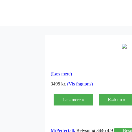
(Læs mere)
3495 kr.
(Vis fragtpris)
Læs mere »
Køb nu »
MrPerfect.dk
Belysning 3446 4,9
Bes