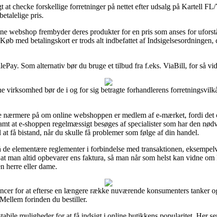
 at checke forskellige forretninger på nettet efter udsalg på Kartell 
etalelige pris.
ine webshop frembyder deres produkter for en pris som anses for uforst
Køb med betalingskort er trods alt indbefattet af Indsigelsesordningen
ePay. Som alternativ bør du bruge et tilbud fra f.eks. ViaBill, for så vi
ne virksomhed bør de i og for sig betragte forhandlerens forretningsvilkå
 se nærmere på om online webshoppen er medlem af e-mærket, fordi det of
, samt at e-shoppen regelmæssigt besøges af specialister som har den
il at få bistand, når du skulle få problemer som følge af din handel.
på de elementære reglementer i forbindelse med transaktionen, eksempel
, at man altid opbevarer ens faktura, så man når som helst kan vidne o
en herre eller dame.
cer for at efterse en længere række nuværende konsumenters tanker og h
Mellem forinden du bestiller.
tabile muligheder for at få indsigt i online butikkens popularitet. Her 