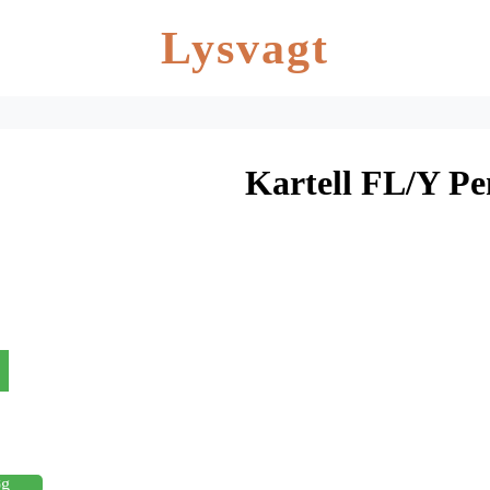
Lysvagt
Kartell FL/Y P
øg