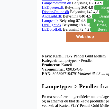
Lampemesteren.dk
Belysning 1681 4,9
LEDpaerer.dk
Belysning 260 4,8
Besø
Dioder-Online.dk
Belysning 142 4,8
B
AndLight.dk
Belysning 840 4,5
Besøg
Lamper.dk
Belysning 67 4,3
Besøg
LuxLight.dk
Belysning 18 4,3
Besøg
LEDproff.dk
Belysning 72 4,2
Besøg
Webshop
Navn:
Kartell FL/Y Pendel Guld Mellem
Kategori:
Lampetyper > Pendler
Producent:
Kartell
Varenummer:
09035/GG
EAN:
8058967194791
Vurderet til 4.3 ud 
Lampetyper > Pendler fra 
En masse e-forretninger tildeler nu om dage 
og så afhenter du blot de købte produkter pr
ved køb af Kartell FL/Y Pendel Guld Mell