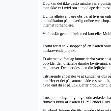
Dog kan det ikke desto mindre være gunstigt
man ikke er i tvivl om at modtage den mest b
Du må alligevel være obs på, at hvis en onl
en indikation på en uærlig online webshop. 
internet forhandlere.
Vi foreslår generelt køb med kort eller Mobil
Forud for at folk shopper på en Kartell onli
tidskrævende projekt.
Et alternativt forslag kunne derfor være at
opfylder den officielle danske lovgivning
regulativer. Dette er desuden din lejlighed t
Tilsvarende anbefaler vi at kunden er obs 
har. Her er det på samme måde essesentielt
hvad end du er på udkig efter produkter til 
Trustpilot bringer dig nogle udmærkede chan
firmaets kritik af Kartell FL/Y Pendel Guld 
Facebook bringer dig tilsvarende sådan set s