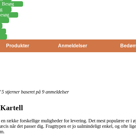
Besøg
g
esøg
Produkter
Anmeldelser
Bedøm
af 5 stjerner baseret på 9 anmeldelser
Kartell
en række forskellige muligheder for levering. Det mest populære er i øj
æcis når det passer dig. Fragttypen er jo ualmindeligt enkel, og ofte lig
em.