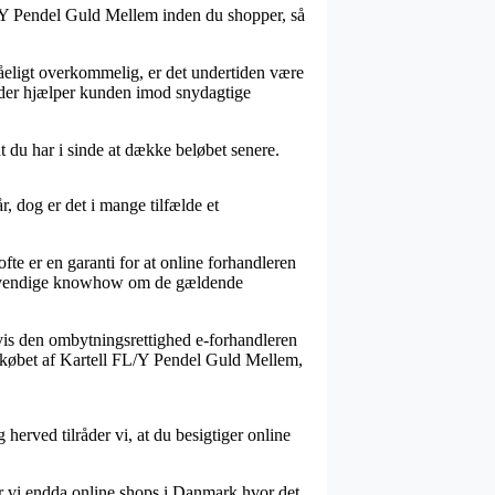
FL/Y Pendel Guld Mellem inden du shopper, så
åeligt overkommelig, er det undertiden være
, der hjælper kunden imod snydagtige
dt du har i sinde at dække beløbet senere.
r, dog er det i mange tilfælde et
te er en garanti for at online forhandleren
 nødvendige knowhow om de gældende
vis den ombytningsrettighed e-forhandleren
m købet af Kartell FL/Y Pendel Guld Mellem,
erved tilråder vi, at du besigtiger online
ser vi endda online shops i Danmark hvor det