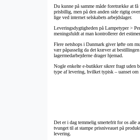
Du kunne på samme måde foretrække at få vare
prisbillig, men på den anden side rigtig ov
lige ved internet selskabets arbejdslager.
Leveringsdygtigheden på Lampetyper > Pendl
meningsfuldt at man kontrollerer det estime
Flere netshops i Danmark giver løfte om m
vær påpasselig da det kræver at bestillingen
lagermedarbejderne drager hjemad.
Nogle enkelte e-butikker sikrer fragt uden be
type af levering, hvilket typisk – uanset om 
Det er i dag temmelig smertefrit for os alle 
tvunget til at stampe prisniveauet på produk
levering.