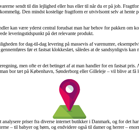
rne sendt til din lejlighed eller hus eller til når du er på job. Fragtf
erkommelig. Den mindst kostelige fragtform er utvivlsomt selv at hente 
er kan være yderst central forudsat man har behov for pakken om kort 
rede leveringstidspunkt på det relevante produkt.
uligheden for dag-til-dag levering på massevis af varenumre, eksempel
 gennemføres før et fastsat klokkeslæt, således at de sandsynligvis kan n
regning, men ofte er det betinget af at man handler for en fastsat pris. 
man bor tæt på København, Sønderborg eller Gilleleje – vil blive at få le
at analysere priser fra diverse internet butikker i Danmark, og for det har
terne – til babyer og børn, og endvidere også til damer og herrer – eno