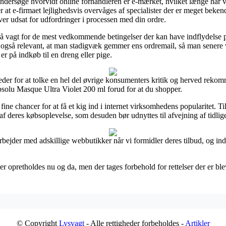
undersøge hvorvidt online forhandleren er e-mærket, hvilket længe har v
ver at e-firmaet lejlighedsvis overvåges af specialister der er meget be
liver udsat for udfordringer i processen med din ordre.
på vagt for de mest vedkommende betingelser der kan have indflydelse på
 det også relevant, at man stadigvæk gemmer ens ordremail, så man senere
 på indkøb til en dreng eller pige.
der for at tolke en hel del øvrige konsumenters kritik og herved rekomm
bsolu Masque Ultra Violet 200 ml forud for at du shopper.
e chancer for at få et kig ind i internet virksomhedens popularitet. T
af deres købsoplevelse, som desuden bør udnyttes til afvejning af tidlig
bejder med adskillige webbutikker når vi formidler deres tilbud, og indt
r opretholdes nu og da, men der tages forbehold for rettelser der er blev
© Copyright
Lysvagt
- Alle rettigheder forbeholdes -
Artikler