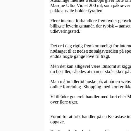
Adskillige internet webshops giver løfte 
Masque Ultra Violet 200 ml, som påkræver at 
pakkeansatte holder fyraften.
Flere internet forhandlere frembyder gebyrf
billigste leveringsmanér, der typisk – uanset 
udleveringssted.
Det er i dag rigtig fremkommeligt for interne
nødsaget til at nedsætte salgsværdien på spe
endda nogle gange love fri fragt.
Men det kan alligevel være lønsomt at kigge
du bestiller, således at man er skråsikker på a
Man må imidlertid huske på, at når en websh
online forretning. Shopping med kort er ikk
Vi tilråder generelt handler med kort eller 
over flere uger.
Forud for at folk handler på en Kerastase i
opgave.