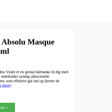
d Absolu Masque
 ml
a Violet er en genial hårmaske til dig med
r indeholder nemlig ultraviolette
nter, som effektivt går ind og fjerner de
s mere)
nu »