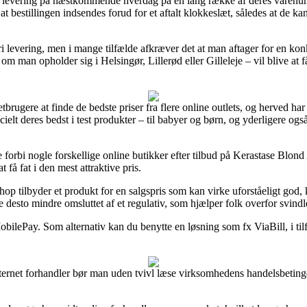
om levering på næstkommende hverdag på en lang række af deres varen
bestillingen indsendes forud for et aftalt klokkeslæt, således at de kan 
ri levering, men i mange tilfælde afkræver det at man aftager for en ko
om man opholder sig i Helsingør, Lillerød eller Gilleleje – vil blive at f
tbrugere at finde de bedste priser fra flere online outlets, og herved har
cielt deres bedst i test produkter – til babyer og børn, og yderligere og
 forbi nogle forskellige online butikker efter tilbud på Kerastase Blo
t få fat i den mest attraktive pris.
op tilbyder et produkt for en salgspris som kan virke uforståeligt god, 
e desto mindre omsluttet af et regulativ, som hjælper folk overfor svin
MobilePay. Som alternativ kan du benytte en løsning som fx ViaBill, i til
nternet forhandler bør man uden tvivl læse virksomhedens handelsbetinge