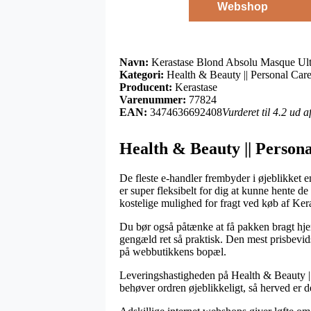
Webshop
Navn:
Kerastase Blond Absolu Masque Ultr
Kategori:
Health & Beauty || Personal Care
Producent:
Kerastase
Varenummer:
77824
EAN:
3474636692408
Vurderet til 4.2 ud 
Health & Beauty || Persona
De fleste e-handler frembyder i øjeblikket e
er super fleksibelt for dig at kunne hente d
kostelige mulighed for fragt ved køb af Ke
Du bør også påtænke at få pakken bragt hjem
gengæld ret så praktisk. Den mest prisbevid
på webbutikkens bopæl.
Leveringshastigheden på Health & Beauty ||
behøver ordren øjeblikkeligt, så herved er d