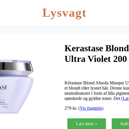
Lysvagt
Kerastase Blon
Ultra Violet 200
Kérastase Blond Absolu Masque Ultr
et blondt eller lysnet hår. Denne ku
neutralisatorer i form af lilla pigme
uønskede og gyldne toner. Det
(Læ
279 kr.
(Vis fragtpris)
Læs mere »
Køb 