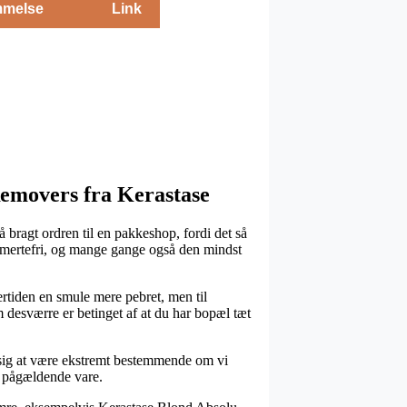
melse
Link
 Removers fra Kerastase
å bragt ordren til en pakkeshop, fordi det så
t smertefri, og mange gange også den mindst
rtiden en smule mere pebret, men til
 desværre er betinget af at du har bopæl tæt
 sig at være ekstremt bestemmende om vi
en pågældende vare.