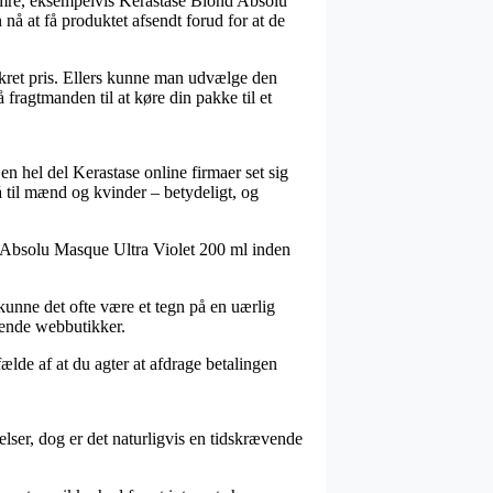
umre, eksempelvis Kerastase Blond Absolu
nå at få produktet afsendt forud for at de
nkret pris. Ellers kunne man udvælge den
å fragtmanden til at køre din pakke til et
 en hel del Kerastase online firmaer set sig
så til mænd og kvinder – betydeligt, og
nd Absolu Masque Ultra Violet 200 ml inden
kunne det ofte være et tegn på en uærlig
dlende webbutikker.
fælde af at du agter at afdrage betalingen
lser, dog er det naturligvis en tidskrævende