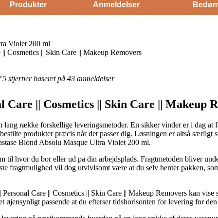
Produkter
Anmeldelser
Bedøm
a Violet 200 ml
 || Cosmetics || Skin Care || Makeup Removers
af 5 stjerner baseret på 43 anmeldelser
l Care || Cosmetics || Skin Care || Makeup
n lang række forskellige leveringsmetoder. En sikker vinder er i dag at f
e bestilte produkter præcis når det passer dig. Løsningen er altså særlig
rastase Blond Absolu Masque Ultra Violet 200 ml.
 til hvor du bor eller ud på din arbejdsplads. Fragtmetoden bliver unde
ste fragtmulighed vil dog utvivlsomt være at du selv henter pakken, som
 Personal Care || Cosmetics || Skin Care || Makeup Removers kan vise
et øjensynligt passende at du efterser tidshorisonten for levering for d