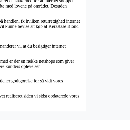
æret en sikkerhed for at internet shoppen
kendte med lovene på området. Desuden
 handlen, fx hvilken returrettighed internet
 vil kunne bevise sit køb af Kerastase Blond
anderer vi, at du besigtiger internet
ilmed er der en række netshops som giver
ere kunders oplevelser.
jener godtgørelse for så vidt vores
et realiseret siden vi sidst opdaterede vores