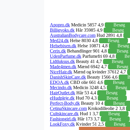
Apopro.dk
Medicin 5857 4,9
Besøg
Billigvoks.dk
Hår 35985 4,9
Besøg
AustralianBodycare.com
Hud 2891 4,8
Med24.dk
Helse 8030 4,8
Besøg
Helsebixen.dk
Helse 10871 4,8
Besøg
Cerix.dk
Behandlinger 901 4,8
Besøg
UdenParfume.dk
Parfumefri 69 4,8
Be
Lidtluksus.dk
Beauty 41 4,7
Besøg
Made4men.dk
Mænd 6942 4,7
Besøg
NiceHair.dk
Mænd og kvinder 37612 4,7
DanishSkinCare.dk
Beauty 1566 4,6
B
EDOA.dk
CBD olie 661 4,6
Besøg
Mecindo.dk
Medicin 3248 4,5
Besøg
HairOutlet.dk
Hår 53 4,4
Besøg
eHudpleje.dk
Hud 70 4,3
Besøg
Perfect-Body.dk
Beauty 10 4
Besøg
CetinaSkincare.com
Krokodilleolie 2 3,8
Cultskincare.dk
Hud 1 3,7
Besøg
Fashiongirl.dk
Hår 173 3,7
Besøg
LookFoxy.dk
Kvinder 51 2,5
Besøg