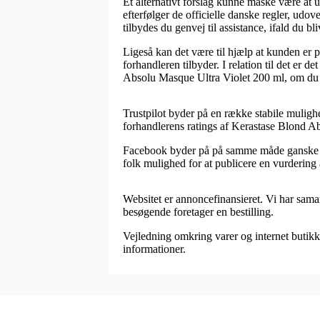
Et alternativt forslag kunne måske være at 
efterfølger de officielle danske regler, udo
tilbydes du genvej til assistance, ifald du b
Ligeså kan det være til hjælp at kunden er 
forhandleren tilbyder. I relation til det er
Absolu Masque Ultra Violet 200 ml, om du er
Trustpilot byder på en række stabile mulighe
forhandlerens ratings af Kerastase Blond A
Facebook byder på på samme måde ganske fin
folk mulighed for at publicere en vurdering 
Websitet er annoncefinansieret. Vi har samar
besøgende foretager en bestilling.
Vejledning omkring varer og internet butikke
informationer.