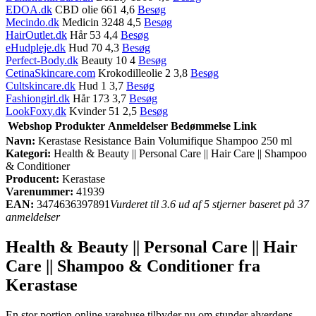
EDOA.dk
CBD olie 661 4,6
Besøg
Mecindo.dk
Medicin 3248 4,5
Besøg
HairOutlet.dk
Hår 53 4,4
Besøg
eHudpleje.dk
Hud 70 4,3
Besøg
Perfect-Body.dk
Beauty 10 4
Besøg
CetinaSkincare.com
Krokodilleolie 2 3,8
Besøg
Cultskincare.dk
Hud 1 3,7
Besøg
Fashiongirl.dk
Hår 173 3,7
Besøg
LookFoxy.dk
Kvinder 51 2,5
Besøg
Webshop
Produkter
Anmeldelser
Bedømmelse
Link
Navn:
Kerastase Resistance Bain Volumifique Shampoo 250 ml
Kategori:
Health & Beauty || Personal Care || Hair Care || Shampoo
& Conditioner
Producent:
Kerastase
Varenummer:
41939
EAN:
3474636397891
Vurderet til 3.6 ud af 5 stjerner baseret på 37
anmeldelser
Health & Beauty || Personal Care || Hair
Care || Shampoo & Conditioner fra
Kerastase
En stor portion online varehuse tilbyder nu om stunder alverdens