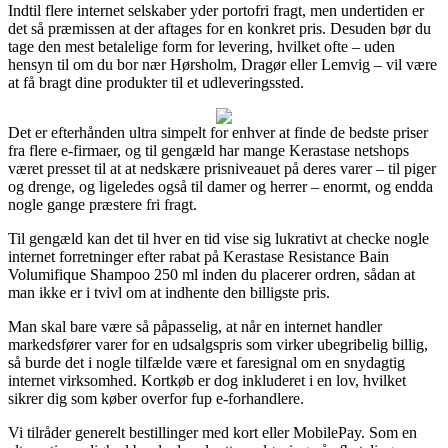
Indtil flere internet selskaber yder portofri fragt, men undertiden er
det så præmissen at der aftages for en konkret pris. Desuden bør du
tage den mest betalelige form for levering, hvilket ofte – uden
hensyn til om du bor nær Hørsholm, Dragør eller Lemvig – vil være
at få bragt dine produkter til et udleveringssted.
Det er efterhånden ultra simpelt for enhver at finde de bedste priser
fra flere e-firmaer, og til gengæld har mange Kerastase netshops
været presset til at at nedskære prisniveauet på deres varer – til piger
og drenge, og ligeledes også til damer og herrer – enormt, og endda
nogle gange præstere fri fragt.
Til gengæld kan det til hver en tid vise sig lukrativt at checke nogle
internet forretninger efter rabat på Kerastase Resistance Bain
Volumifique Shampoo 250 ml inden du placerer ordren, sådan at
man ikke er i tvivl om at indhente den billigste pris.
Man skal bare være så påpasselig, at når en internet handler
markedsfører varer for en udsalgspris som virker ubegribelig billig,
så burde det i nogle tilfælde være et faresignal om en snydagtig
internet virksomhed. Kortkøb er dog inkluderet i en lov, hvilket
sikrer dig som køber overfor fup e-forhandlere.
Vi tilråder generelt bestillinger med kort eller MobilePay. Som en