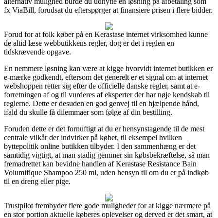
alternativ mulighed burde du udnytte en løsning på afbetaling som
fx ViaBill, forudsat du efterspørger at finansiere prisen i flere bidder.
Forud for at folk køber på en Kerastase internet virksomhed kunne
de altid læse webbutikkens regler, dog er det i reglen en
tidskrævende opgave.
En nemmere løsning kan være at kigge hvorvidt internet butikken er
e-mærke godkendt, eftersom det generelt er et signal om at internet
webshoppen retter sig efter de officielle danske regler, samt at e-
forretningen af og til vurderes af eksperter der har nøje kendskab til
reglerne. Dette er desuden en god genvej til en hjælpende hånd,
ifald du skulle få dilemmaer som følge af din bestilling.
Foruden dette er det fornuftigt at du er hensynstagende til de mest
centrale vilkår der indvirker på købet, til eksempel hvilken
byttepolitik online butikken tilbyder. I den sammenhæng er det
samtidig vigtigt, at man stadig gemmer sin købsbekræftelse, så man
fremadrettet kan bevidne handlen af Kerastase Resistance Bain
Volumifique Shampoo 250 ml, uden hensyn til om du er på indkøb
til en dreng eller pige.
Trustpilot frembyder flere gode muligheder for at kigge nærmere på
en stor portion aktuelle køberes oplevelser og derved er det smart, at