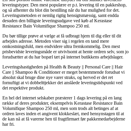
leveringstyper. Den mest populære er p.t. levering til en pakkeshop,
og så afhenter du blot din bestilling når du har mulighed for det.
Leveringsmetoden er nemlig rigtig hensigtsmæssig, samt endda
desuden den billigste leveringsudgave ved køb af Kerastase
Resistance Bain Volumifique Shampoo 250 ml.
Du bør tillige prøve at vælge at få udbragt hjem til dig eller til dit
arbejdes adresse. Metoden viser sig i regelen en tand mere
omkostningsfuld, men endvidere ultra fremkommelig. Den mest
prisbevidste leveringsmåde er utvivlsomt at hente ordren selv, som jo
forudsætter at du har bopæl tæt på internet butikkens arbejdslager.
Leveringshastigheden på Health & Beauty || Personal Care || Hair
Care || Shampoo & Conditioner er meget bestemmende forudsat vi
absolut skal bruge dine nye varer straks, og herved er det ret
fornuftigt at vi dobbelttjekker det anslåede leveringstidspunkt ved
det respektive produkt.
En hel del internet selskaber præsterer 1 dags levering på en lang
række af deres produkter, eksempelvis Kerastase Resistance Bain
Volumifique Shampoo 250 ml, men som trods alt betinges af at
ordren laves inden et angivent klokkeslæt, med hensynstagen til at
de kan nå at få varerne hen til fragtfirmaet før pakkemedarbejderne
har fri.