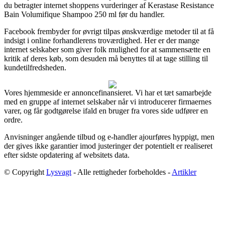
du betragter internet shoppens vurderinger af Kerastase Resistance
Bain Volumifique Shampoo 250 ml før du handler.
Facebook frembyder for øvrigt tilpas ønskværdige metoder til at få
indsigt i online forhandlerens troværdighed. Her er der mange
internet selskaber som giver folk mulighed for at sammensætte en
kritik af deres køb, som desuden må benyttes til at tage stilling til
kundetilfredsheden.
Vores hjemmeside er annoncefinansieret. Vi har et tæt samarbejde
med en gruppe af internet selskaber når vi introducerer firmaernes
varer, og får godtgørelse ifald en bruger fra vores side udfører en
ordre.
Anvisninger angående tilbud og e-handler ajourføres hyppigt, men
der gives ikke garantier imod justeringer der potentielt er realiseret
efter sidste opdatering af websitets data.
© Copyright
Lysvagt
- Alle rettigheder forbeholdes -
Artikler