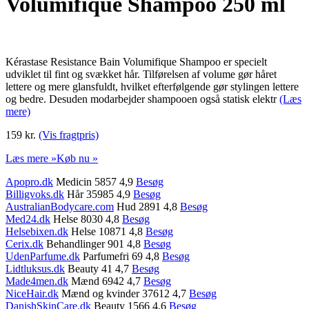
Volumifique Shampoo 250 ml
Kérastase Resistance Bain Volumifique Shampoo er specielt
udviklet til fint og svækket hår. Tilførelsen af volume gør håret
lettere og mere glansfuldt, hvilket efterfølgende gør stylingen lettere
og bedre. Desuden modarbejder shampooen også statisk elektr
(Læs
mere)
159 kr.
(Vis fragtpris)
Læs mere »
Køb nu »
Apopro.dk
Medicin 5857 4,9
Besøg
Billigvoks.dk
Hår 35985 4,9
Besøg
AustralianBodycare.com
Hud 2891 4,8
Besøg
Med24.dk
Helse 8030 4,8
Besøg
Helsebixen.dk
Helse 10871 4,8
Besøg
Cerix.dk
Behandlinger 901 4,8
Besøg
UdenParfume.dk
Parfumefri 69 4,8
Besøg
Lidtluksus.dk
Beauty 41 4,7
Besøg
Made4men.dk
Mænd 6942 4,7
Besøg
NiceHair.dk
Mænd og kvinder 37612 4,7
Besøg
DanishSkinCare.dk
Beauty 1566 4,6
Besøg