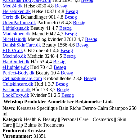
AustralianBodycare.com
Hud 2891 4,8
Besøg
Med24.dk
Helse 8030 4,8
Besøg
Helsebixen.dk
Helse 10871 4,8
Besøg
Cerix.dk
Behandlinger 901 4,8
Besøg
UdenParfume.dk
Parfumefri 69 4,8
Besøg
Lidtluksus.dk
Beauty 41 4,7
Besøg
Made4men.dk
Mænd 6942 4,7
Besøg
NiceHair.dk
Mænd og kvinder 37612 4,7
Besøg
DanishSkinCare.dk
Beauty 1566 4,6
Besøg
EDOA.dk
CBD olie 661 4,6
Besøg
Mecindo.dk
Medicin 3248 4,5
Besøg
HairOutlet.dk
Hår 53 4,4
Besøg
eHudpleje.dk
Hud 70 4,3
Besøg
Perfect-Body.dk
Beauty 10 4
Besøg
CetinaSkincare.com
Krokodilleolie 2 3,8
Besøg
Cultskincare.dk
Hud 1 3,7
Besøg
Fashiongirl.dk
Hår 173 3,7
Besøg
LookFoxy.dk
Kvinder 51 2,5
Besøg
Webshop
Produkter
Anmeldelser
Bedømmelse
Link
Navn:
Kerastase Specifique Bain Riche Dermo-Calm Shampoo 250
ml
Kategori:
Health & Beauty || Personal Care || Cosmetics || Skin
Care || Lip Balms & Treatments
Producent:
Kerastase
Varenummer:
31351