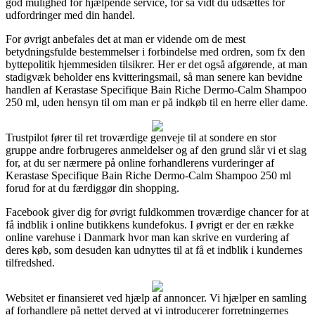
god mulighed for hjælpende service, for så vidt du udsættes for
udfordringer med din handel.
For øvrigt anbefales det at man er vidende om de mest
betydningsfulde bestemmelser i forbindelse med ordren, som fx den
byttepolitik hjemmesiden tilsikrer. Her er det også afgørende, at man
stadigvæk beholder ens kvitteringsmail, så man senere kan bevidne
handlen af Kerastase Specifique Bain Riche Dermo-Calm Shampoo
250 ml, uden hensyn til om man er på indkøb til en herre eller dame.
Trustpilot fører til ret troværdige genveje til at sondere en stor
gruppe andre forbrugeres anmeldelser og af den grund slår vi et slag
for, at du ser nærmere på online forhandlerens vurderinger af
Kerastase Specifique Bain Riche Dermo-Calm Shampoo 250 ml
forud for at du færdiggør din shopping.
Facebook giver dig for øvrigt fuldkommen troværdige chancer for at
få indblik i online butikkens kundefokus. I øvrigt er der en række
online varehuse i Danmark hvor man kan skrive en vurdering af
deres køb, som desuden kan udnyttes til at få et indblik i kundernes
tilfredshed.
Websitet er finansieret ved hjælp af annoncer. Vi hjælper en samling
af forhandlere på nettet derved at vi introducerer forretningernes