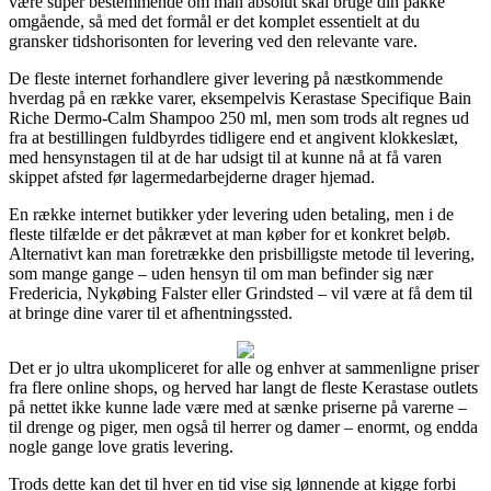
være super bestemmende om man absolut skal bruge din pakke
omgående, så med det formål er det komplet essentielt at du
gransker tidshorisonten for levering ved den relevante vare.
De fleste internet forhandlere giver levering på næstkommende
hverdag på en række varer, eksempelvis Kerastase Specifique Bain
Riche Dermo-Calm Shampoo 250 ml, men som trods alt regnes ud
fra at bestillingen fuldbyrdes tidligere end et angivent klokkeslæt,
med hensynstagen til at de har udsigt til at kunne nå at få varen
skippet afsted før lagermedarbejderne drager hjemad.
En række internet butikker yder levering uden betaling, men i de
fleste tilfælde er det påkrævet at man køber for et konkret beløb.
Alternativt kan man foretrække den prisbilligste metode til levering,
som mange gange – uden hensyn til om man befinder sig nær
Fredericia, Nykøbing Falster eller Grindsted – vil være at få dem til
at bringe dine varer til et afhentningssted.
Det er jo ultra ukompliceret for alle og enhver at sammenligne priser
fra flere online shops, og herved har langt de fleste Kerastase outlets
på nettet ikke kunne lade være med at sænke priserne på varerne –
til drenge og piger, men også til herrer og damer – enormt, og endda
nogle gange love gratis levering.
Trods dette kan det til hver en tid vise sig lønnende at kigge forbi