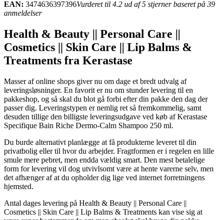
EAN:
3474636397396
Vurderet til 4.2 ud af 5 stjerner baseret på 39
anmeldelser
Health & Beauty || Personal Care ||
Cosmetics || Skin Care || Lip Balms &
Treatments fra Kerastase
Masser af online shops giver nu om dage et bredt udvalg af
leveringsløsninger. En favorit er nu om stunder levering til en
pakkeshop, og så skal du blot gå forbi efter din pakke den dag der
passer dig. Leveringstypen er nemlig ret så fremkommelig, samt
desuden tillige den billigste leveringsudgave ved køb af Kerastase
Specifique Bain Riche Dermo-Calm Shampoo 250 ml.
Du burde alternativt planlægge at få produkterne leveret til din
privatbolig eller til hvor du arbejder. Fragtformen er i regelen en lille
smule mere pebret, men endda vældig smart. Den mest betalelige
form for levering vil dog utvivlsomt være at hente varerne selv, men
det afhænger af at du opholder dig lige ved internet forretningens
hjemsted.
Antal dages levering på Health & Beauty || Personal Care ||
Cosmetics || Skin Care || Lip Balms & Treatments kan vise sig at