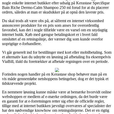
nogle enkelte internet butikker efter udsalg på Kerastase Specifique
Bain Riche Dermo-Calm Shampoo 250 ml forud for at du placerer
ordren, således at man er skudsikker på at opnå den laveste pris.
Du skal trods alt være obs på, at såfremt en internet virksomhed
annoncerer produkter for en pris som anses for overordentlig
favorabel, kan det i nogle tilfælde være en varsel om en snydagtig
internet butik. Køb med gængse betalingskort er i hvert fald
omsluttet af en retningslinje, der værner dig som kunde overfor
uoprigtige e-forhandlere.
Vi går generelt ind for bestillinger med kort eller mobilbetaling. Som
et alternativ kan du udnytte en løsning på afbetaling fra eksempelvis
ViaBill, ifald du foretrækker at afbetale regningen over en periode.
Forinden nogen handler på en Kerastase shop behøver man på en
vis måde gennemløbe netshoppens betingelser, dog er det typisk et
tidskrævende projekt.
En nemmere løsning kunne måske være at bemærke hvorvidt online
webshoppen er medlem af e-mærke ordningen, da det burde være
en garanti for at e-forretningen retter sig efter de officielle regler,
tillige med at internet butikken jævnligt overværes af specialister der
har den nødvendige knowhow om retningslinjerne. Det er en rigtig