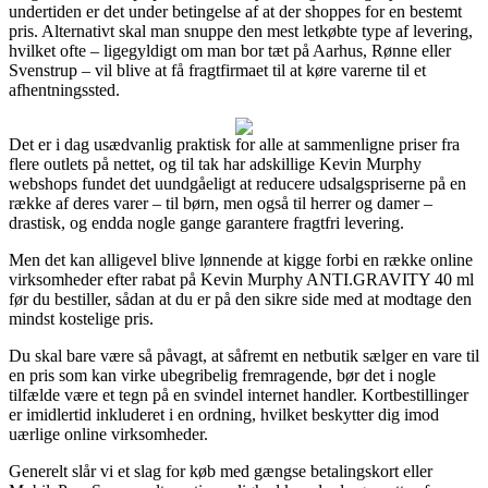
undertiden er det under betingelse af at der shoppes for en bestemt
pris. Alternativt skal man snuppe den mest letkøbte type af levering,
hvilket ofte – ligegyldigt om man bor tæt på Aarhus, Rønne eller
Svenstrup – vil blive at få fragtfirmaet til at køre varerne til et
afhentningssted.
Det er i dag usædvanlig praktisk for alle at sammenligne priser fra
flere outlets på nettet, og til tak har adskillige Kevin Murphy
webshops fundet det uundgåeligt at reducere udsalgspriserne på en
række af deres varer – til børn, men også til herrer og damer –
drastisk, og endda nogle gange garantere fragtfri levering.
Men det kan alligevel blive lønnende at kigge forbi en række online
virksomheder efter rabat på Kevin Murphy ANTI.GRAVITY 40 ml
før du bestiller, sådan at du er på den sikre side med at modtage den
mindst kostelige pris.
Du skal bare være så påvagt, at såfremt en netbutik sælger en vare til
en pris som kan virke ubegribelig fremragende, bør det i nogle
tilfælde være et tegn på en svindel internet handler. Kortbestillinger
er imidlertid inkluderet i en ordning, hvilket beskytter dig imod
uærlige online virksomheder.
Generelt slår vi et slag for køb med gængse betalingskort eller