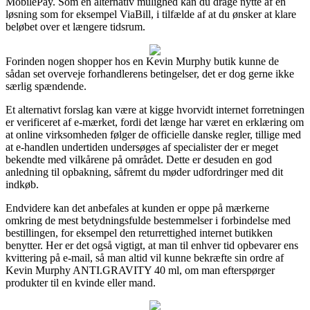
MobilePay. Som en alternativ mulighed kan du drage nytte af en
løsning som for eksempel ViaBill, i tilfælde af at du ønsker at klare
beløbet over et længere tidsrum.
Forinden nogen shopper hos en Kevin Murphy butik kunne de
sådan set overveje forhandlerens betingelser, det er dog gerne ikke
særlig spændende.
Et alternativt forslag kan være at kigge hvorvidt internet forretningen
er verificeret af e-mærket, fordi det længe har været en erklæring om
at online virksomheden følger de officielle danske regler, tillige med
at e-handlen undertiden undersøges af specialister der er meget
bekendte med vilkårene på området. Dette er desuden en god
anledning til opbakning, såfremt du møder udfordringer med dit
indkøb.
Endvidere kan det anbefales at kunden er oppe på mærkerne
omkring de mest betydningsfulde bestemmelser i forbindelse med
bestillingen, for eksempel den returrettighed internet butikken
benytter. Her er det også vigtigt, at man til enhver tid opbevarer ens
kvittering på e-mail, så man altid vil kunne bekræfte sin ordre af
Kevin Murphy ANTI.GRAVITY 40 ml, om man efterspørger
produkter til en kvinde eller mand.