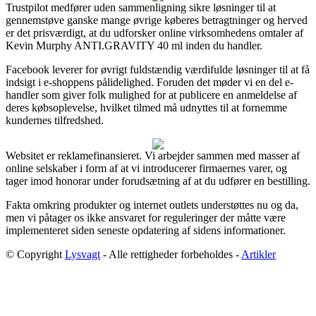
Trustpilot medfører uden sammenligning sikre løsninger til at
gennemstøve ganske mange øvrige køberes betragtninger og herved
er det prisværdigt, at du udforsker online virksomhedens omtaler af
Kevin Murphy ANTI.GRAVITY 40 ml inden du handler.
Facebook leverer for øvrigt fuldstændig værdifulde løsninger til at få
indsigt i e-shoppens pålidelighed. Foruden det møder vi en del e-
handler som giver folk mulighed for at publicere en anmeldelse af
deres købsoplevelse, hvilket tilmed må udnyttes til at fornemme
kundernes tilfredshed.
Websitet er reklamefinansieret. Vi arbejder sammen med masser af
online selskaber i form af at vi introducerer firmaernes varer, og
tager imod honorar under forudsætning af at du udfører en bestilling.
Fakta omkring produkter og internet outlets understøttes nu og da,
men vi påtager os ikke ansvaret for reguleringer der måtte være
implementeret siden seneste opdatering af sidens informationer.
© Copyright
Lysvagt
- Alle rettigheder forbeholdes -
Artikler