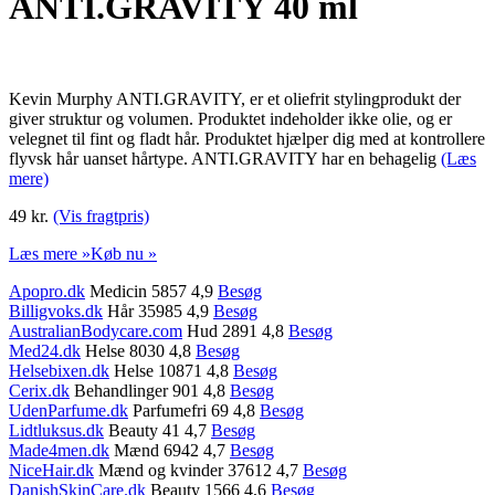
ANTI.GRAVITY 40 ml
Kevin Murphy ANTI.GRAVITY, er et oliefrit stylingprodukt der
giver struktur og volumen. Produktet indeholder ikke olie, og er
velegnet til fint og fladt hår. Produktet hjælper dig med at kontrollere
flyvsk hår uanset hårtype. ANTI.GRAVITY har en behagelig
(Læs
mere)
49 kr.
(Vis fragtpris)
Læs mere »
Køb nu »
Apopro.dk
Medicin 5857 4,9
Besøg
Billigvoks.dk
Hår 35985 4,9
Besøg
AustralianBodycare.com
Hud 2891 4,8
Besøg
Med24.dk
Helse 8030 4,8
Besøg
Helsebixen.dk
Helse 10871 4,8
Besøg
Cerix.dk
Behandlinger 901 4,8
Besøg
UdenParfume.dk
Parfumefri 69 4,8
Besøg
Lidtluksus.dk
Beauty 41 4,7
Besøg
Made4men.dk
Mænd 6942 4,7
Besøg
NiceHair.dk
Mænd og kvinder 37612 4,7
Besøg
DanishSkinCare.dk
Beauty 1566 4,6
Besøg