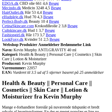
EDOA.dk
CBD olie 661 4,6
Besøg
Mecindo.dk
Medicin 3248 4,5
Besøg
HairOutlet.dk
Hår 53 4,4
Besøg
eHudpleje.dk
Hud 70 4,3
Besøg
Perfect-Body.dk
Beauty 10 4
Besøg
CetinaSkincare.com
Krokodilleolie 2 3,8
Besøg
Cultskincare.dk
Hud 1 3,7
Besøg
Fashiongirl.dk
Hår 173 3,7
Besøg
LookFoxy.dk
Kvinder 51 2,5
Besøg
Webshop
Produkter
Anmeldelser
Bedømmelse
Link
Navn:
Kevin Murphy ANTI.GRAVITY 40 ml
Kategori:
Health & Beauty || Personal Care || Cosmetics || Skin
Care || Lotion & Moisturizer
Producent:
Kevin Murphy
Varenummer:
22057
EAN:
Vurderet til 3.5 ud af 5 stjerner baseret på 25 anmeldelser
Health & Beauty || Personal Care ||
Cosmetics || Skin Care || Lotion &
Moisturizer fra Kevin Murphy
Mange e-forhandlere foreslår på nuværende tidspunkt et bredt
udvalg af leveringsformer. En der er meget populær er lige nu