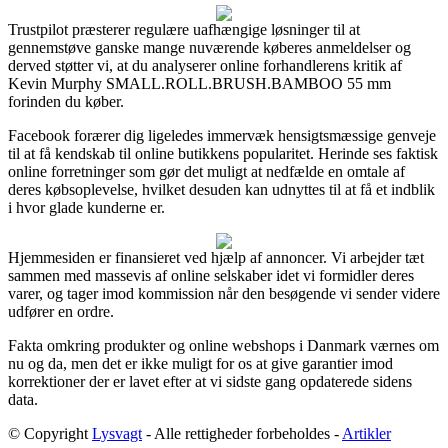
Trustpilot præsterer regulære uafhængige løsninger til at
gennemstøve ganske mange nuværende køberes anmeldelser og
derved støtter vi, at du analyserer online forhandlerens kritik af
Kevin Murphy SMALL.ROLL.BRUSH.BAMBOO 55 mm
forinden du køber.
Facebook forærer dig ligeledes immervæk hensigtsmæssige genveje
til at få kendskab til online butikkens popularitet. Herinde ses faktisk
online forretninger som gør det muligt at nedfælde en omtale af
deres købsoplevelse, hvilket desuden kan udnyttes til at få et indblik
i hvor glade kunderne er.
Hjemmesiden er finansieret ved hjælp af annoncer. Vi arbejder tæt
sammen med massevis af online selskaber idet vi formidler deres
varer, og tager imod kommission når den besøgende vi sender videre
udfører en ordre.
Fakta omkring produkter og online webshops i Danmark værnes om
nu og da, men det er ikke muligt for os at give garantier imod
korrektioner der er lavet efter at vi sidste gang opdaterede sidens
data.
© Copyright
Lysvagt
- Alle rettigheder forbeholdes -
Artikler