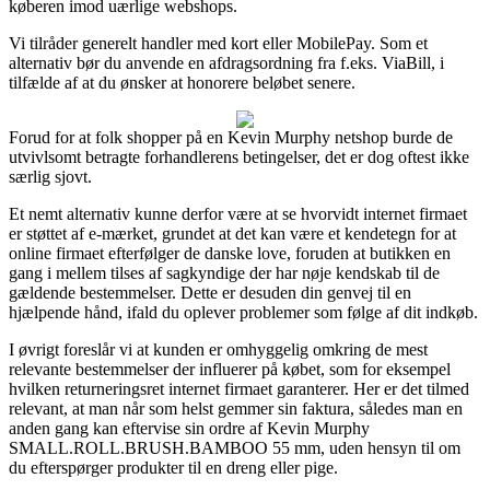
køberen imod uærlige webshops.
Vi tilråder generelt handler med kort eller MobilePay. Som et
alternativ bør du anvende en afdragsordning fra f.eks. ViaBill, i
tilfælde af at du ønsker at honorere beløbet senere.
Forud for at folk shopper på en Kevin Murphy netshop burde de
utvivlsomt betragte forhandlerens betingelser, det er dog oftest ikke
særlig sjovt.
Et nemt alternativ kunne derfor være at se hvorvidt internet firmaet
er støttet af e-mærket, grundet at det kan være et kendetegn for at
online firmaet efterfølger de danske love, foruden at butikken en
gang i mellem tilses af sagkyndige der har nøje kendskab til de
gældende bestemmelser. Dette er desuden din genvej til en
hjælpende hånd, ifald du oplever problemer som følge af dit indkøb.
I øvrigt foreslår vi at kunden er omhyggelig omkring de mest
relevante bestemmelser der influerer på købet, som for eksempel
hvilken returneringsret internet firmaet garanterer. Her er det tilmed
relevant, at man når som helst gemmer sin faktura, således man en
anden gang kan eftervise sin ordre af Kevin Murphy
SMALL.ROLL.BRUSH.BAMBOO 55 mm, uden hensyn til om
du efterspørger produkter til en dreng eller pige.