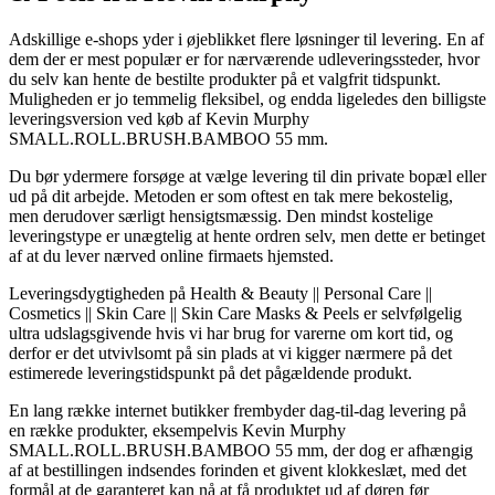
Adskillige e-shops yder i øjeblikket flere løsninger til levering. En af
dem der er mest populær er for nærværende udleveringssteder, hvor
du selv kan hente de bestilte produkter på et valgfrit tidspunkt.
Muligheden er jo temmelig fleksibel, og endda ligeledes den billigste
leveringsversion ved køb af Kevin Murphy
SMALL.ROLL.BRUSH.BAMBOO 55 mm.
Du bør ydermere forsøge at vælge levering til din private bopæl eller
ud på dit arbejde. Metoden er som oftest en tak mere bekostelig,
men derudover særligt hensigtsmæssig. Den mindst kostelige
leveringstype er unægtelig at hente ordren selv, men dette er betinget
af at du lever nærved online firmaets hjemsted.
Leveringsdygtigheden på Health & Beauty || Personal Care ||
Cosmetics || Skin Care || Skin Care Masks & Peels er selvfølgelig
ultra udslagsgivende hvis vi har brug for varerne om kort tid, og
derfor er det utvivlsomt på sin plads at vi kigger nærmere på det
estimerede leveringstidspunkt på det pågældende produkt.
En lang række internet butikker frembyder dag-til-dag levering på
en række produkter, eksempelvis Kevin Murphy
SMALL.ROLL.BRUSH.BAMBOO 55 mm, der dog er afhængig
af at bestillingen indsendes forinden et givent klokkeslæt, med det
formål at de garanteret kan nå at få produktet ud af døren før