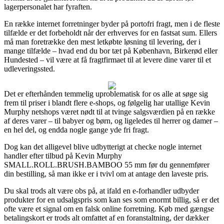
lagerpersonalet har fyraften.
En række internet forretninger byder på portofri fragt, men i de fleste
tilfælde er det forbeholdt når der erhverves for en fastsat sum. Ellers
må man foretrække den mest letkøbte løsning til levering, der i
mange tilfælde – hvad end du bor tæt på København, Birkerød eller
Hundested – vil være at få fragtfirmaet til at levere dine varer til et
udleveringssted.
Det er efterhånden temmelig uproblematisk for os alle at søge sig
frem til priser i blandt flere e-shops, og følgelig har utallige Kevin
Murphy netshops været nødt til at tvinge salgsværdien på en række
af deres varer – til babyer og børn, og ligeledes til herrer og damer –
en hel del, og endda nogle gange yde fri fragt.
Dog kan det alligevel blive udbytterigt at checke nogle internet
handler efter tilbud på Kevin Murphy
SMALL.ROLL.BRUSH.BAMBOO 55 mm før du gennemfører
din bestilling, så man ikke er i tvivl om at antage den laveste pris.
Du skal trods alt være obs på, at ifald en e-forhandler udbyder
produkter for en udsalgspris som kan ses som enormt billig, så er det
ofte være et signal om en falsk online forretning. Køb med gængse
betalingskort er trods alt omfattet af en foranstaltning, der dækker