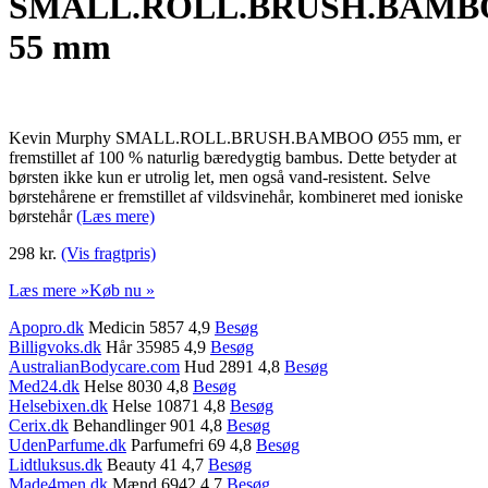
SMALL.ROLL.BRUSH.BAM
55 mm
Kevin Murphy SMALL.ROLL.BRUSH.BAMBOO Ø55 mm, er
fremstillet af 100 % naturlig bæredygtig bambus. Dette betyder at
børsten ikke kun er utrolig let, men også vand-resistent. Selve
børstehårene er fremstillet af vildsvinehår, kombineret med ioniske
børstehår
(Læs mere)
298 kr.
(Vis fragtpris)
Læs mere »
Køb nu »
Apopro.dk
Medicin 5857 4,9
Besøg
Billigvoks.dk
Hår 35985 4,9
Besøg
AustralianBodycare.com
Hud 2891 4,8
Besøg
Med24.dk
Helse 8030 4,8
Besøg
Helsebixen.dk
Helse 10871 4,8
Besøg
Cerix.dk
Behandlinger 901 4,8
Besøg
UdenParfume.dk
Parfumefri 69 4,8
Besøg
Lidtluksus.dk
Beauty 41 4,7
Besøg
Made4men.dk
Mænd 6942 4,7
Besøg