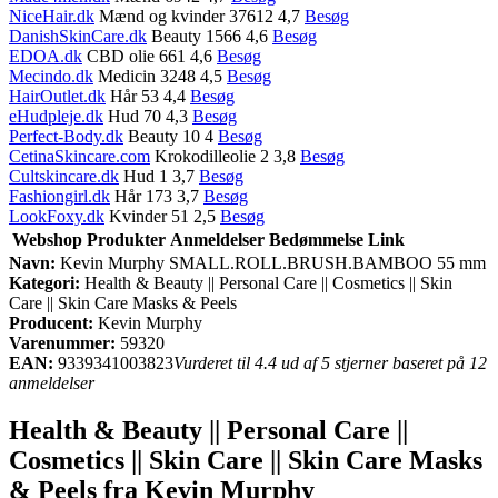
NiceHair.dk
Mænd og kvinder 37612 4,7
Besøg
DanishSkinCare.dk
Beauty 1566 4,6
Besøg
EDOA.dk
CBD olie 661 4,6
Besøg
Mecindo.dk
Medicin 3248 4,5
Besøg
HairOutlet.dk
Hår 53 4,4
Besøg
eHudpleje.dk
Hud 70 4,3
Besøg
Perfect-Body.dk
Beauty 10 4
Besøg
CetinaSkincare.com
Krokodilleolie 2 3,8
Besøg
Cultskincare.dk
Hud 1 3,7
Besøg
Fashiongirl.dk
Hår 173 3,7
Besøg
LookFoxy.dk
Kvinder 51 2,5
Besøg
Webshop
Produkter
Anmeldelser
Bedømmelse
Link
Navn:
Kevin Murphy SMALL.ROLL.BRUSH.BAMBOO 55 mm
Kategori:
Health & Beauty || Personal Care || Cosmetics || Skin
Care || Skin Care Masks & Peels
Producent:
Kevin Murphy
Varenummer:
59320
EAN:
9339341003823
Vurderet til 4.4 ud af 5 stjerner baseret på 12
anmeldelser
Health & Beauty || Personal Care ||
Cosmetics || Skin Care || Skin Care Masks
& Peels fra Kevin Murphy