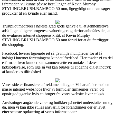
i fremtiden vil kunne påvise bestillingen af Kevin Murphy
STYLING.BRUSH.BAMBOO 50 mm, ligegyldigt om man søger
produkter til en kvinde eller mand.
Trustpilot medfører i højeste grad gode genveje til at gennemstøve
adskillige tidligere brugeres evalueringer og derfor anbefales det, at
du evaluerer internet shoppens kritik af Kevin Murphy
STYLING.BRUSH.BAMBOO 50 mm forud for at du færdiggør
din shopping.
Facebook leverer lignende ret så gavnlige muligheder for at få
indsigt i internet forretningens kundetilfredshed. Her møder vi en del
e-firmaer hvor kunder kan sammensætte en omtale af deres
købsoplevelse, som lige så vel kan bruges til at danne dig et indtryk
af kundernes tilfredshed.
Vores side er finansieret af reklameindtægter. Vi har aftaler med en
masse internet webshops hvor vi formidler firmaernes varer, og
opnår godtgørelse hvis en bruger fra vores website laver et køb.
Anvisninger angående varer og butikker på nettet understøttes nu og
da, men vi kan ikke stilles ansvarlig for forandringer der er lavet
efter seneste opdatering af vores informationer.