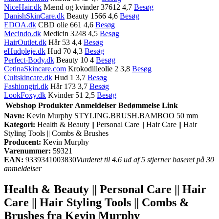
NiceHair.dk
Mænd og kvinder 37612 4,7
Besøg
DanishSkinCare.dk
Beauty 1566 4,6
Besøg
EDOA.dk
CBD olie 661 4,6
Besøg
Mecindo.dk
Medicin 3248 4,5
Besøg
HairOutlet.dk
Hår 53 4,4
Besøg
eHudpleje.dk
Hud 70 4,3
Besøg
Perfect-Body.dk
Beauty 10 4
Besøg
CetinaSkincare.com
Krokodilleolie 2 3,8
Besøg
Cultskincare.dk
Hud 1 3,7
Besøg
Fashiongirl.dk
Hår 173 3,7
Besøg
LookFoxy.dk
Kvinder 51 2,5
Besøg
Webshop
Produkter
Anmeldelser
Bedømmelse
Link
Navn:
Kevin Murphy STYLING.BRUSH.BAMBOO 50 mm
Kategori:
Health & Beauty || Personal Care || Hair Care || Hair
Styling Tools || Combs & Brushes
Producent:
Kevin Murphy
Varenummer:
59321
EAN:
9339341003830
Vurderet til 4.6 ud af 5 stjerner baseret på 30
anmeldelser
Health & Beauty || Personal Care || Hair
Care || Hair Styling Tools || Combs &
Brushes fra Kevin Murphy