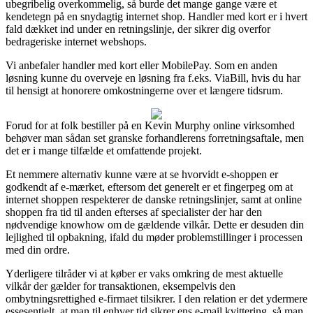
ubegribelig overkommelig, så burde det mange gange være et
kendetegn på en snydagtig internet shop. Handler med kort er i hvert
fald dækket ind under en retningslinje, der sikrer dig overfor
bedrageriske internet webshops.
Vi anbefaler handler med kort eller MobilePay. Som en anden
løsning kunne du overveje en løsning fra f.eks. ViaBill, hvis du har
til hensigt at honorere omkostningerne over et længere tidsrum.
Forud for at folk bestiller på en Kevin Murphy online virksomhed
behøver man sådan set granske forhandlerens forretningsaftale, men
det er i mange tilfælde et omfattende projekt.
Et nemmere alternativ kunne være at se hvorvidt e-shoppen er
godkendt af e-mærket, eftersom det generelt er et fingerpeg om at
internet shoppen respekterer de danske retningslinjer, samt at online
shoppen fra tid til anden efterses af specialister der har den
nødvendige knowhow om de gældende vilkår. Dette er desuden din
lejlighed til opbakning, ifald du møder problemstillinger i processen
med din ordre.
Yderligere tilråder vi at køber er vaks omkring de mest aktuelle
vilkår der gælder for transaktionen, eksempelvis den
ombytningsrettighed e-firmaet tilsikrer. I den relation er det ydermere
essesentielt, at man til enhver tid sikrer ens e-mail kvittering, så man