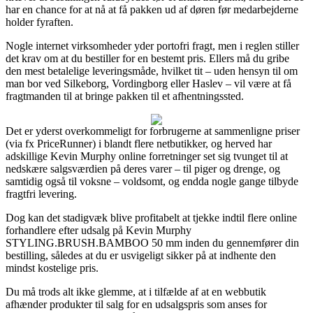
har en chance for at nå at få pakken ud af døren før medarbejderne
holder fyraften.
Nogle internet virksomheder yder portofri fragt, men i reglen stiller
det krav om at du bestiller for en bestemt pris. Ellers må du gribe
den mest betalelige leveringsmåde, hvilket tit – uden hensyn til om
man bor ved Silkeborg, Vordingborg eller Haslev – vil være at få
fragtmanden til at bringe pakken til et afhentningssted.
Det er yderst overkommeligt for forbrugerne at sammenligne priser
(via fx PriceRunner) i blandt flere netbutikker, og herved har
adskillige Kevin Murphy online forretninger set sig tvunget til at
nedskære salgsværdien på deres varer – til piger og drenge, og
samtidig også til voksne – voldsomt, og endda nogle gange tilbyde
fragtfri levering.
Dog kan det stadigvæk blive profitabelt at tjekke indtil flere online
forhandlere efter udsalg på Kevin Murphy
STYLING.BRUSH.BAMBOO 50 mm inden du gennemfører din
bestilling, således at du er usvigeligt sikker på at indhente den
mindst kostelige pris.
Du må trods alt ikke glemme, at i tilfælde af at en webbutik
afhænder produkter til salg for en udsalgspris som anses for