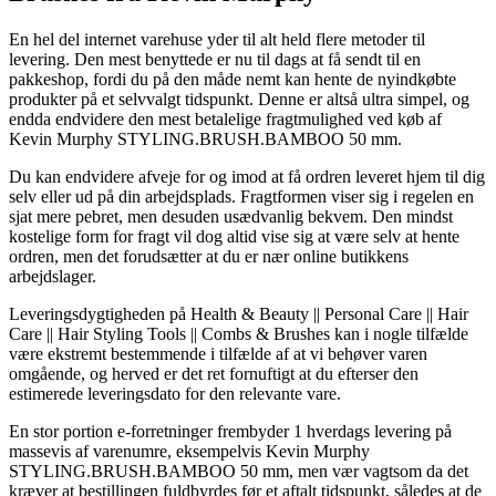
En hel del internet varehuse yder til alt held flere metoder til
levering. Den mest benyttede er nu til dags at få sendt til en
pakkeshop, fordi du på den måde nemt kan hente de nyindkøbte
produkter på et selvvalgt tidspunkt. Denne er altså ultra simpel, og
endda endvidere den mest betalelige fragtmulighed ved køb af
Kevin Murphy STYLING.BRUSH.BAMBOO 50 mm.
Du kan endvidere afveje for og imod at få ordren leveret hjem til dig
selv eller ud på din arbejdsplads. Fragtformen viser sig i regelen en
sjat mere pebret, men desuden usædvanlig bekvem. Den mindst
kostelige form for fragt vil dog altid vise sig at være selv at hente
ordren, men det forudsætter at du er nær online butikkens
arbejdslager.
Leveringsdygtigheden på Health & Beauty || Personal Care || Hair
Care || Hair Styling Tools || Combs & Brushes kan i nogle tilfælde
være ekstremt bestemmende i tilfælde af at vi behøver varen
omgående, og herved er det ret fornuftigt at du efterser den
estimerede leveringsdato for den relevante vare.
En stor portion e-forretninger frembyder 1 hverdags levering på
massevis af varenumre, eksempelvis Kevin Murphy
STYLING.BRUSH.BAMBOO 50 mm, men vær vagtsom da det
kræver at bestillingen fuldbyrdes før et aftalt tidspunkt, således at de