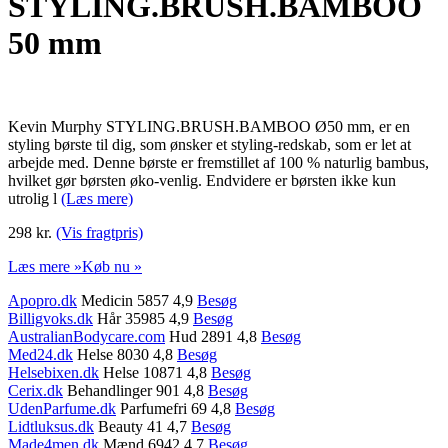
STYLING.BRUSH.BAMBOO
50 mm
Kevin Murphy STYLING.BRUSH.BAMBOO Ø50 mm, er en
styling børste til dig, som ønsker et styling-redskab, som er let at
arbejde med. Denne børste er fremstillet af 100 % naturlig bambus,
hvilket gør børsten øko-venlig. Endvidere er børsten ikke kun
utrolig l
(Læs mere)
298 kr.
(Vis fragtpris)
Læs mere »
Køb nu »
Apopro.dk
Medicin 5857 4,9
Besøg
Billigvoks.dk
Hår 35985 4,9
Besøg
AustralianBodycare.com
Hud 2891 4,8
Besøg
Med24.dk
Helse 8030 4,8
Besøg
Helsebixen.dk
Helse 10871 4,8
Besøg
Cerix.dk
Behandlinger 901 4,8
Besøg
UdenParfume.dk
Parfumefri 69 4,8
Besøg
Lidtluksus.dk
Beauty 41 4,7
Besøg
Made4men.dk
Mænd 6942 4,7
Besøg