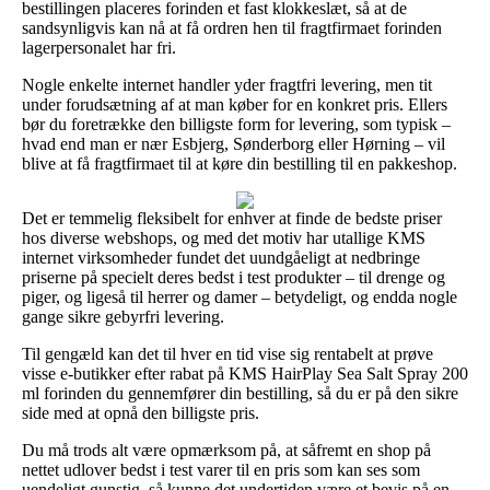
bestillingen placeres forinden et fast klokkeslæt, så at de
sandsynligvis kan nå at få ordren hen til fragtfirmaet forinden
lagerpersonalet har fri.
Nogle enkelte internet handler yder fragtfri levering, men tit
under forudsætning af at man køber for en konkret pris. Ellers
bør du foretrække den billigste form for levering, som typisk –
hvad end man er nær Esbjerg, Sønderborg eller Hørning – vil
blive at få fragtfirmaet til at køre din bestilling til en pakkeshop.
Det er temmelig fleksibelt for enhver at finde de bedste priser
hos diverse webshops, og med det motiv har utallige KMS
internet virksomheder fundet det uundgåeligt at nedbringe
priserne på specielt deres bedst i test produkter – til drenge og
piger, og ligeså til herrer og damer – betydeligt, og endda nogle
gange sikre gebyrfri levering.
Til gengæld kan det til hver en tid vise sig rentabelt at prøve
visse e-butikker efter rabat på KMS HairPlay Sea Salt Spray 200
ml forinden du gennemfører din bestilling, så du er på den sikre
side med at opnå den billigste pris.
Du må trods alt være opmærksom på, at såfremt en shop på
nettet udlover bedst i test varer til en pris som kan ses som
uendeligt gunstig, så kunne det undertiden være et bevis på en