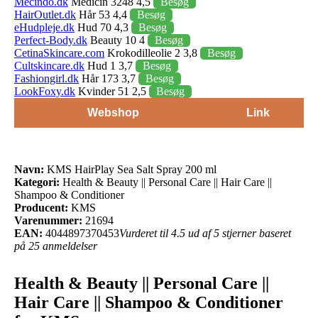
Mecindo.dk
Medicin 3248 4,5
Besøg
HairOutlet.dk
Hår 53 4,4
Besøg
eHudpleje.dk
Hud 70 4,3
Besøg
Perfect-Body.dk
Beauty 10 4
Besøg
CetinaSkincare.com
Krokodilleolie 2 3,8
Besøg
Cultskincare.dk
Hud 1 3,7
Besøg
Fashiongirl.dk
Hår 173 3,7
Besøg
LookFoxy.dk
Kvinder 51 2,5
Besøg
Webshop
Link
Navn:
KMS HairPlay Sea Salt Spray 200 ml
Kategori:
Health & Beauty || Personal Care || Hair Care ||
Shampoo & Conditioner
Producent:
KMS
Varenummer:
21694
EAN:
4044897370453
Vurderet til 4.5 ud af 5 stjerner baseret
på 25 anmeldelser
Health & Beauty || Personal Care ||
Hair Care || Shampoo & Conditioner