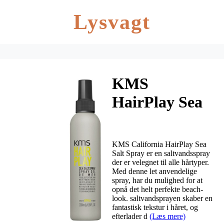
Lysvagt
KMS
HairPlay Sea
Salt Spray 200
ml
KMS California HairPlay Sea
Salt Spray er en saltvandsspray
der er velegnet til alle hårtyper.
Med denne let anvendelige
spray, har du mulighed for at
opnå det helt perfekte beach-
look. saltvandsprayen skaber en
fantastisk tekstur i håret, og
efterlader d
(Læs mere)