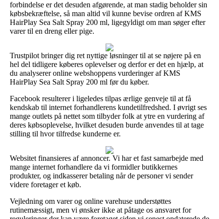
forbindelse er det desuden afgørende, at man stadig beholder sin
købsbekræftelse, så man altid vil kunne bevise ordren af KMS
HairPlay Sea Salt Spray 200 ml, ligegyldigt om man søger efter
varer til en dreng eller pige.
Trustpilot bringer dig ret nyttige løsninger til at se nøjere på en
hel del tidligere køberes oplevelser og derfor er det en hjælp, at
du analyserer online webshoppens vurderinger af KMS
HairPlay Sea Salt Spray 200 ml før du køber.
Facebook resulterer i ligeledes tilpas ærlige genveje til at få
kendskab til internet forhandlerens kundetilfredshed. I øvrigt ses
mange outlets på nettet som tilbyder folk at ytre en vurdering af
deres købsoplevelse, hvilket desuden burde anvendes til at tage
stilling til hvor tilfredse kunderne er.
Websitet finansieres af annoncer. Vi har et fast samarbejde med
mange internet forhandlere da vi formidler butikkernes
produkter, og indkasserer betaling når de personer vi sender
videre foretager et køb.
Vejledning om varer og online varehuse understøttes
rutinemæssigt, men vi ønsker ikke at påtage os ansvaret for
reguleringer der kan være foretaget siden vi senest opdaterede de