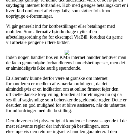
snydagtig internet forhandler. Køb med gængse betalingskort er i
hvert fald omfavnet af et regulativ, som støtter folk imod
uoprigtige e-forretninger.
Vi går generelt ind for kortbestillinger eller betalinger med
mobilen. Som alternativ bør du drage nytte af en
afbetalingsordning fra for eksempel ViaBill, forudsat du gerne
vil afbetale pengene i flere bidder.
Inden nogen handler hos en KMS internet handler behøver man
de facto gennemløbe forhandlerens handelsbetingelser, men det
er almindeligvis ikke særlig spændende.
Et alternativ kunne derfor være at granske om internet
forhandleren er medlem af e-mærke ordningen, da det
almindeligvis er en indikation om at online firmaet føjer den
officielle danske lovgivning, foruden at forretningen nu og da
ses til af sagkyndige som behersker de gældende regler. Dette er
desuden en god mulighed for at blive assisteret, når du udsættes
for udfordringer med din bestilling.
Derudover er det prisværdigt at kunden er hensynstagende til de
mest relevante regler der indvirker på bestillingen, som
eksempelvis den returneringsret e-handlen garanterer. I den