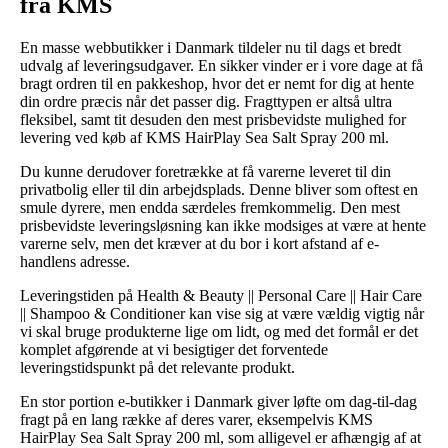
fra KMS
En masse webbutikker i Danmark tildeler nu til dags et bredt
udvalg af leveringsudgaver. En sikker vinder er i vore dage at få
bragt ordren til en pakkeshop, hvor det er nemt for dig at hente
din ordre præcis når det passer dig. Fragttypen er altså ultra
fleksibel, samt tit desuden den mest prisbevidste mulighed for
levering ved køb af KMS HairPlay Sea Salt Spray 200 ml.
Du kunne derudover foretrække at få varerne leveret til din
privatbolig eller til din arbejdsplads. Denne bliver som oftest en
smule dyrere, men endda særdeles fremkommelig. Den mest
prisbevidste leveringsløsning kan ikke modsiges at være at hente
varerne selv, men det kræver at du bor i kort afstand af e-
handlens adresse.
Leveringstiden på Health & Beauty || Personal Care || Hair Care
|| Shampoo & Conditioner kan vise sig at være vældig vigtig når
vi skal bruge produkterne lige om lidt, og med det formål er det
komplet afgørende at vi besigtiger det forventede
leveringstidspunkt på det relevante produkt.
En stor portion e-butikker i Danmark giver løfte om dag-til-dag
fragt på en lang række af deres varer, eksempelvis KMS
HairPlay Sea Salt Spray 200 ml, som alligevel er afhængig af at