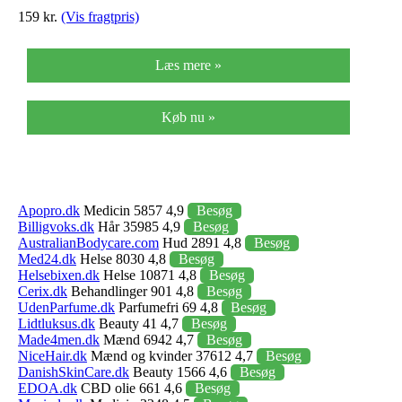
159 kr.
(Vis fragtpris)
Læs mere »
Køb nu »
Apopro.dk
Medicin 5857 4,9
Besøg
Billigvoks.dk
Hår 35985 4,9
Besøg
AustralianBodycare.com
Hud 2891 4,8
Besøg
Med24.dk
Helse 8030 4,8
Besøg
Helsebixen.dk
Helse 10871 4,8
Besøg
Cerix.dk
Behandlinger 901 4,8
Besøg
UdenParfume.dk
Parfumefri 69 4,8
Besøg
Lidtluksus.dk
Beauty 41 4,7
Besøg
Made4men.dk
Mænd 6942 4,7
Besøg
NiceHair.dk
Mænd og kvinder 37612 4,7
Besøg
DanishSkinCare.dk
Beauty 1566 4,6
Besøg
EDOA.dk
CBD olie 661 4,6
Besøg