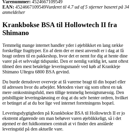
Varenummer:
4524667109549
EAN:
4524667109549
Vurderet til 4.7 ud af 5 stjerner baseret på 34
anmeldelser
Krankbokse BSA til Hollowtech II fra
Shimano
Temmelig mange internet handler yder i øjeblikket en lang række
forskellige fragttyper. En af dem der er mest anvendt er i dag at få
bragt ordren til en pakkeshop, hvor det er nemt for dig at hente dine
varer på et selvvalgt tidspunkt. Den er nemlig vældig let, samt oftest
tilmed den mest betalelige leveringsmanér ved køb af Krankleje
Shimano Ultegra 6800 BSA gevind.
Du burde derudover overveje at få varerne bragt til din bopæl eller
til adressen hvor du arbejder. Metoden viser sig som oftest en tak
mere omkostningsfuld, men tillige temmelig hensigtsmæssig. Den
prisbilligste leveringsløsning er dog at du selv henter ordren, hvilket
er betinget af at du bor lige ved internet forretningens bopæl.
Leveringsdygtigheden på Krankbokse BSA til Hollowtech II er jo
ekstremt afgørende om man behøver varen øjeblikkeligt, så i det
øjemed er det fuldkommen centralt at vi finder den anslåede
leveringstid på den aktuelle vare.