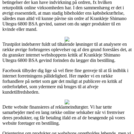
betingelser der kan have indvirkning på ordren, fx hvilken
returpolitik online virksomheden har. I den sammenhæng er det i
øvrigt essesentielt, at man stadig bibeholder ens købsbekræftelse,
således man altid vil kunne påvise sin ordre af Krankleje Shimano
Ultegra 6800 BSA gevind, uanset om du søger produkter til en
kvinde eller mand.
Trustpilot indebærer fuldt ud tiltalende løsninger til at analysere en
række øvrige forbrugeres oplevelser og af den grund foreslåes det, at
du gransker internet webshoppens kritik af Krankleje Shimano
Ultegra 6800 BSA gevind forinden du lægger din bestilling.
Facebook tilbyder dig lige så vel flere fine genveje til at få indblik i
internet forretningens pålidelighed. Her møder vi en række
forhandlere på nettet som gør det muligt at publicere en kritik af
ordreforløbet, som ydermere må bruges til at afveje
kundetilfredsheden.
Dette website finansieres af reklameindtægter. Vi har tætte
samarbejder med en lang række online selskaber når vi fremviser
deres produkter, og får betaling ifald en af de besøgende på vores
website foretager en bestilling.
Orientering om produkter og webshops opretholdes løbende, men vi