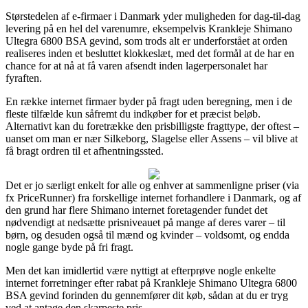
Størstedelen af e-firmaer i Danmark yder muligheden for dag-til-dag
levering på en hel del varenumre, eksempelvis Krankleje Shimano
Ultegra 6800 BSA gevind, som trods alt er underforstået at orden
realiseres inden et besluttet klokkeslæt, med det formål at de har en
chance for at nå at få varen afsendt inden lagerpersonalet har
fyraften.
En række internet firmaer byder på fragt uden beregning, men i de
fleste tilfælde kun såfremt du indkøber for et præcist beløb.
Alternativt kan du foretrække den prisbilligste fragttype, der oftest –
uanset om man er nær Silkeborg, Slagelse eller Assens – vil blive at
få bragt ordren til et afhentningssted.
Det er jo særligt enkelt for alle og enhver at sammenligne priser (via
fx PriceRunner) fra forskellige internet forhandlere i Danmark, og af
den grund har flere Shimano internet foretagender fundet det
nødvendigt at nedsætte prisniveauet på mange af deres varer – til
børn, og desuden også til mænd og kvinder – voldsomt, og endda
nogle gange byde på fri fragt.
Men det kan imidlertid være nyttigt at efterprøve nogle enkelte
internet forretninger efter rabat på Krankleje Shimano Ultegra 6800
BSA gevind forinden du gennemfører dit køb, sådan at du er tryg
ved at antage den skarpeste pris.