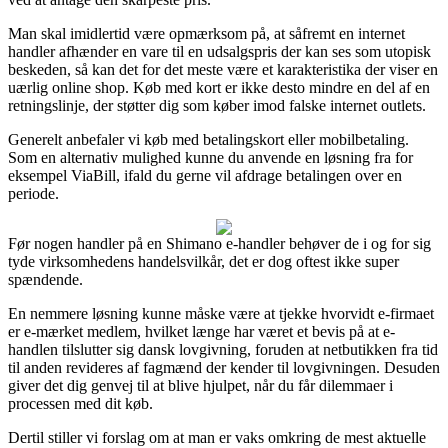
Man skal imidlertid være opmærksom på, at såfremt en internet
handler afhænder en vare til en udsalgspris der kan ses som utopisk
beskeden, så kan det for det meste være et karakteristika der viser en
uærlig online shop. Køb med kort er ikke desto mindre en del af en
retningslinje, der støtter dig som køber imod falske internet outlets.
Generelt anbefaler vi køb med betalingskort eller mobilbetaling.
Som en alternativ mulighed kunne du anvende en løsning fra for
eksempel ViaBill, ifald du gerne vil afdrage betalingen over en
periode.
Før nogen handler på en Shimano e-handler behøver de i og for sig
tyde virksomhedens handelsvilkår, det er dog oftest ikke super
spændende.
En nemmere løsning kunne måske være at tjekke hvorvidt e-firmaet
er e-mærket medlem, hvilket længe har været et bevis på at e-
handlen tilslutter sig dansk lovgivning, foruden at netbutikken fra tid
til anden revideres af fagmænd der kender til lovgivningen. Desuden
giver det dig genvej til at blive hjulpet, når du får dilemmaer i
processen med dit køb.
Dertil stiller vi forslag om at man er vaks omkring de mest aktuelle