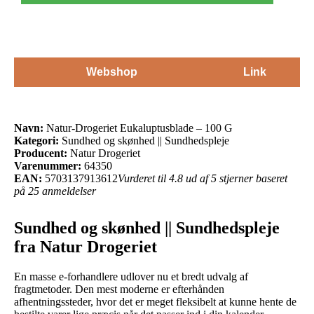
Webshop
Link
Navn:
Natur-Drogeriet Eukaluptusblade – 100 G
Kategori:
Sundhed og skønhed || Sundhedspleje
Producent:
Natur Drogeriet
Varenummer:
64350
EAN:
5703137913612
Vurderet til 4.8 ud af 5 stjerner baseret
på 25 anmeldelser
Sundhed og skønhed || Sundhedspleje
fra Natur Drogeriet
En masse e-forhandlere udlover nu et bredt udvalg af
fragtmetoder. Den mest moderne er efterhånden
afhentningssteder, hvor det er meget fleksibelt at kunne hente de