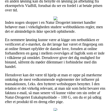
en anden løsning kan du benytte en løsning på afbetaling fra
eksempelvis ViaBill, forudsat du ser en fordel i at betale prisen
over tid.
Inden nogen shopper i en Natur Drogeriet internet handler
behøver man i virkeligheden studere webbutikkens regler, men
det er almindeligvis ikke specielt ophidsende.
En nemmere løsning kunne være at kigge om netbutikken er
verificeret af e-mærket, da det længe har været et fingerpeg om
at online firmaet opfylder de danske love, foruden at online
forhandleren en gang i mellem overvåges af fagfolk som er inde
i vilkårene på området. Derudover giver det dig mulighed for
bistand, såfremt du møder dilemmaer i forbindelse med din
handel.
Herudover kan det være til hjælp at man er oppe på mærkerne
omkring de mest vedkommende reglementer der influerer på
transaktionen, f.eks. den bytteret webshoppen benytter. I den
relation er det virkelig relevant, at man når som helst bevarer ens
faktura e-mail, så man senere vil kunne vidne om sin ordre af
Natur-Drogeriet Eukaluptusblade – 100 G, om du er på udkig
efter et produkt til en dreng eller pige.