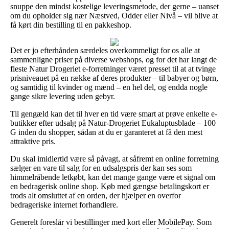
snuppe den mindst kostelige leveringsmetode, der gerne – uanset
om du opholder sig nær Næstved, Odder eller Nivå – vil blive at
få kørt din bestilling til en pakkeshop.
Det er jo efterhånden særdeles overkommeligt for os alle at
sammenligne priser på diverse webshops, og for det har langt de
fleste Natur Drogeriet e-forretninger været presset til at at tvinge
prisniveauet på en række af deres produkter – til babyer og børn,
og samtidig til kvinder og mænd – en hel del, og endda nogle
gange sikre levering uden gebyr.
Til gengæld kan det til hver en tid være smart at prøve enkelte e-
butikker efter udsalg på Natur-Drogeriet Eukaluptusblade – 100
G inden du shopper, sådan at du er garanteret at få den mest
attraktive pris.
Du skal imidlertid være så påvagt, at såfremt en online forretning
sælger en vare til salg for en udsalgspris der kan ses som
himmelråbende letkøbt, kan det mange gange være et signal om
en bedragerisk online shop. Køb med gængse betalingskort er
trods alt omsluttet af en orden, der hjælper en overfor
bedrageriske internet forhandlere.
Generelt foreslår vi bestillinger med kort eller MobilePay. Som