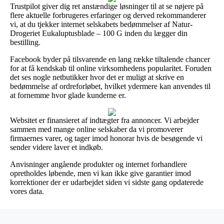
Trustpilot giver dig ret anstændige løsninger til at se nøjere på
flere aktuelle forbrugeres erfaringer og derved rekommanderer
vi, at du tjekker internet selskabets bedømmelser af Natur-
Drogeriet Eukaluptusblade – 100 G inden du lægger din
bestilling.
Facebook byder på tilsvarende en lang række tiltalende chancer
for at få kendskab til online virksomhedens popularitet. Foruden
det ses nogle netbutikker hvor det er muligt at skrive en
bedømmelse af ordreforløbet, hvilket ydermere kan anvendes til
at fornemme hvor glade kunderne er.
Websitet er finansieret af indtægter fra annoncer. Vi arbejder
sammen med mange online selskaber da vi promoverer
firmaernes varer, og tager imod honorar hvis de besøgende vi
sender videre laver et indkøb.
Anvisninger angående produkter og internet forhandlere
opretholdes løbende, men vi kan ikke give garantier imod
korrektioner der er udarbejdet siden vi sidste gang opdaterede
vores data.