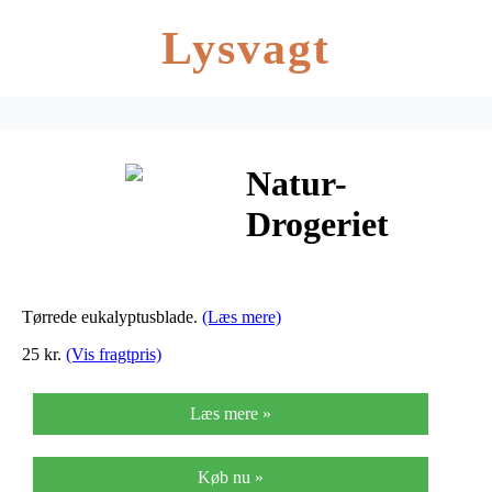
Lysvagt
Natur-
Drogeriet
Eukaluptusblad
– 100 G
Tørrede eukalyptusblade.
(Læs mere)
25 kr.
(Vis fragtpris)
Læs mere »
Køb nu »