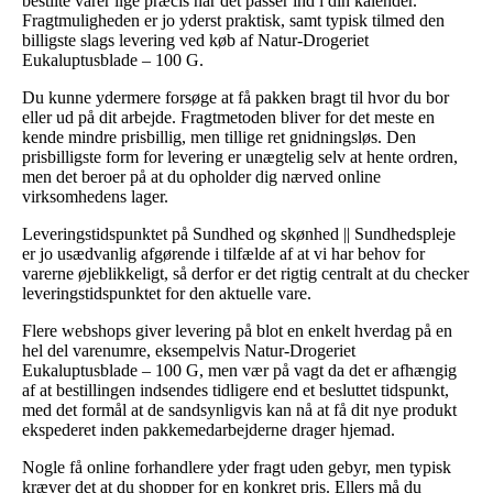
bestilte varer lige præcis når det passer ind i din kalender.
Fragtmuligheden er jo yderst praktisk, samt typisk tilmed den
billigste slags levering ved køb af Natur-Drogeriet
Eukaluptusblade – 100 G.
Du kunne ydermere forsøge at få pakken bragt til hvor du bor
eller ud på dit arbejde. Fragtmetoden bliver for det meste en
kende mindre prisbillig, men tillige ret gnidningsløs. Den
prisbilligste form for levering er unægtelig selv at hente ordren,
men det beroer på at du opholder dig nærved online
virksomhedens lager.
Leveringstidspunktet på Sundhed og skønhed || Sundhedspleje
er jo usædvanlig afgørende i tilfælde af at vi har behov for
varerne øjeblikkeligt, så derfor er det rigtig centralt at du checker
leveringstidspunktet for den aktuelle vare.
Flere webshops giver levering på blot en enkelt hverdag på en
hel del varenumre, eksempelvis Natur-Drogeriet
Eukaluptusblade – 100 G, men vær på vagt da det er afhængig
af at bestillingen indsendes tidligere end et besluttet tidspunkt,
med det formål at de sandsynligvis kan nå at få dit nye produkt
ekspederet inden pakkemedarbejderne drager hjemad.
Nogle få online forhandlere yder fragt uden gebyr, men typisk
kræver det at du shopper for en konkret pris. Ellers må du