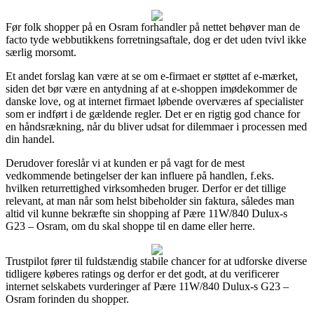
Før folk shopper på en Osram forhandler på nettet behøver man de
facto tyde webbutikkens forretningsaftale, dog er det uden tvivl ikke
særlig morsomt.
Et andet forslag kan være at se om e-firmaet er støttet af e-mærket,
siden det bør være en antydning af at e-shoppen imødekommer de
danske love, og at internet firmaet løbende overværes af specialister
som er indført i de gældende regler. Det er en rigtig god chance for
en håndsrækning, når du bliver udsat for dilemmaer i processen med
din handel.
Derudover foreslår vi at kunden er på vagt for de mest
vedkommende betingelser der kan influere på handlen, f.eks.
hvilken returrettighed virksomheden bruger. Derfor er det tillige
relevant, at man når som helst bibeholder sin faktura, således man
altid vil kunne bekræfte sin shopping af Pære 11W/840 Dulux-s
G23 – Osram, om du skal shoppe til en dame eller herre.
Trustpilot fører til fuldstændig stabile chancer for at udforske diverse
tidligere køberes ratings og derfor er det godt, at du verificerer
internet selskabets vurderinger af Pære 11W/840 Dulux-s G23 –
Osram forinden du shopper.