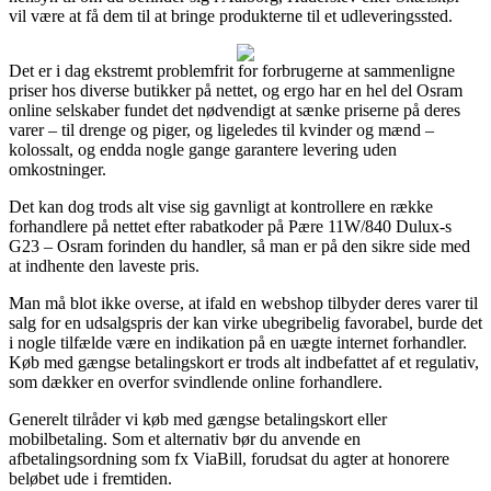
vil være at få dem til at bringe produkterne til et udleveringssted.
Det er i dag ekstremt problemfrit for forbrugerne at sammenligne
priser hos diverse butikker på nettet, og ergo har en hel del Osram
online selskaber fundet det nødvendigt at sænke priserne på deres
varer – til drenge og piger, og ligeledes til kvinder og mænd –
kolossalt, og endda nogle gange garantere levering uden
omkostninger.
Det kan dog trods alt vise sig gavnligt at kontrollere en række
forhandlere på nettet efter rabatkoder på Pære 11W/840 Dulux-s
G23 – Osram forinden du handler, så man er på den sikre side med
at indhente den laveste pris.
Man må blot ikke overse, at ifald en webshop tilbyder deres varer til
salg for en udsalgspris der kan virke ubegribelig favorabel, burde det
i nogle tilfælde være en indikation på en uægte internet forhandler.
Køb med gængse betalingskort er trods alt indbefattet af et regulativ,
som dækker en overfor svindlende online forhandlere.
Generelt tilråder vi køb med gængse betalingskort eller
mobilbetaling. Som et alternativ bør du anvende en
afbetalingsordning som fx ViaBill, forudsat du agter at honorere
beløbet ude i fremtiden.