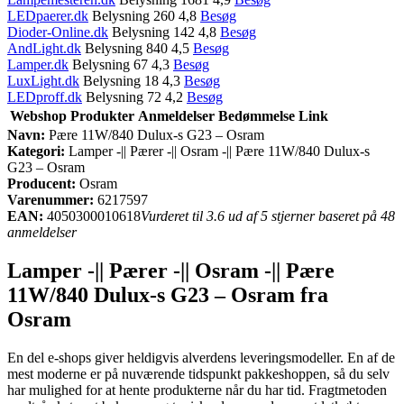
LEDpaerer.dk
Belysning 260 4,8
Besøg
Dioder-Online.dk
Belysning 142 4,8
Besøg
AndLight.dk
Belysning 840 4,5
Besøg
Lamper.dk
Belysning 67 4,3
Besøg
LuxLight.dk
Belysning 18 4,3
Besøg
LEDproff.dk
Belysning 72 4,2
Besøg
Webshop
Produkter
Anmeldelser
Bedømmelse
Link
Navn:
Pære 11W/840 Dulux-s G23 – Osram
Kategori:
Lamper -|| Pærer -|| Osram -|| Pære 11W/840 Dulux-s
G23 – Osram
Producent:
Osram
Varenummer:
6217597
EAN:
4050300010618
Vurderet til 3.6 ud af 5 stjerner baseret på 48
anmeldelser
Lamper -|| Pærer -|| Osram -|| Pære
11W/840 Dulux-s G23 – Osram fra
Osram
En del e-shops giver heldigvis alverdens leveringsmodeller. En af de
mest moderne er på nuværende tidspunkt pakkeshoppen, så du selv
har mulighed for at hente produkterne når du har tid. Fragtmetoden