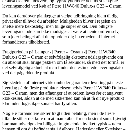
er altså ekstremt bekvem, og typisk ydermere den mest letkøbte
leveringsmodel ved køb af Pære 11W/840 Dulux-s G23 – Osram.
Du kan derudover planlægge at vælge udbringning hjem til dig
privat eller til hvor du arbejder. Muligheden bliver i regelen en
anelse mere bekostelig, men tillige super enkel. Den billigste
leveringsmetode kan ikke modsiges at være at hente ordren selv,
som jo er betinget af at du opholder dig i nærheden af internet
forhandlerens tilholdssted.
Fragtperioden på Lamper -|| Pærer -|| Osram -|| Pære 11W/840
Dulux-s G23 – Osram er selvfølgelig ekstremt udslagsgivende om
du absolut skal bruge pakken om få sekunder, så med det formål er
det selvfølgelig aktuelt at man finder den estimerede leveringsdato
ved det pågældende produkt.
Størstedelen af internet virksomheder garanterer levering på næste
hverdag på de fleste produkter, eksempelvis Pære 11W/840 Dulux-s
G23 – Osram, men det afhænger af at ordren laves før et angivent
klokkeslæt, sådan at de med sikkerhed kan nå at få dit nye produkt
klar inden logistikpersonalet har fyraften.
Nogle e-forhandlere sikrer fragt uden betaling, men i de fleste
tilfælde stiller det krav om at man køber for en bestemt sum. I øvrigt
bør man udvælge den billigste fragtmetode, hvilket typisk – uden
hensyn til om du befinder sig i Aalborg, Haderslev eller Skælskør –