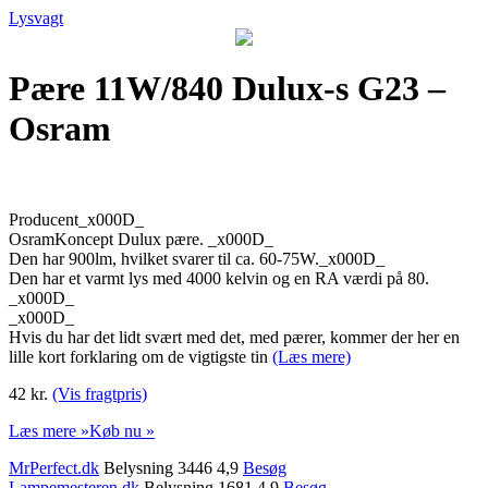
Lysvagt
Pære 11W/840 Dulux-s G23 –
Osram
Producent_x000D_
OsramKoncept Dulux pære. _x000D_
Den har 900lm, hvilket svarer til ca. 60-75W._x000D_
Den har et varmt lys med 4000 kelvin og en RA værdi på 80.
_x000D_
_x000D_
Hvis du har det lidt svært med det, med pærer, kommer der her en
lille kort forklaring om de vigtigste tin
(Læs mere)
42 kr.
(Vis fragtpris)
Læs mere »
Køb nu »
MrPerfect.dk
Belysning 3446 4,9
Besøg
Lampemesteren.dk
Belysning 1681 4,9
Besøg