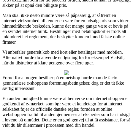
sikker på at opnå den billigste pris.
Man skal ikke desto mindre være så påpasselig, at såfremt en
internet virksomhed afhænder en vare for en udsalgspris som virker
himmelråbende beskeden, kunne det mange gange være et bevis på
en svindel internet butik. Bestillinger med betalingskort er trods alt
inkluderet i et reglement, der beskytter kunden imod falske online
firmaer.
Vi anbefaler generelt køb med kort eller betalinger med mobilen.
Alternativt burde du anvende en løsning fra for eksempel ViaBill,
når du tilstræber at klare pengene over flere uger.
Forud for at nogen bestiller på en netshop burde man de facto
gennemlæse e-shoppens forretningsbetingelser, dog er det tit ikke
særlig interessant.
En anden mulighed kunne være at bemærke om internet shoppen er
godkendt af e-mærket, som bør være et kendetegn for at internet
selskabet føjer de officielle danske regler, foruden at online
webshoppen fra tid til anden gennemses af eksperter som har indsigt
i lovene på området. Dette er en god genvej til at få assistance, for så
vidt du får dilemmaer i processen med din handel.