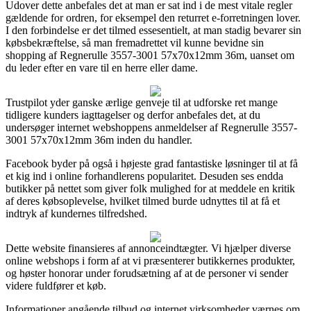
Udover dette anbefales det at man er sat ind i de mest vitale regler
gældende for ordren, for eksempel den returret e-forretningen lover.
I den forbindelse er det tilmed essesentielt, at man stadig bevarer sin
købsbekræftelse, så man fremadrettet vil kunne bevidne sin
shopping af Regnerulle 3557-3001 57x70x12mm 36m, uanset om
du leder efter en vare til en herre eller dame.
Trustpilot yder ganske ærlige genveje til at udforske ret mange
tidligere kunders iagttagelser og derfor anbefales det, at du
undersøger internet webshoppens anmeldelser af Regnerulle 3557-
3001 57x70x12mm 36m inden du handler.
Facebook byder på også i højeste grad fantastiske løsninger til at få
et kig ind i online forhandlerens popularitet. Desuden ses endda
butikker på nettet som giver folk mulighed for at meddele en kritik
af deres købsoplevelse, hvilket tilmed burde udnyttes til at få et
indtryk af kundernes tilfredshed.
Dette website finansieres af annonceindtægter. Vi hjælper diverse
online webshops i form af at vi præsenterer butikkernes produkter,
og høster honorar under forudsætning af at de personer vi sender
videre fuldfører et køb.
Informationer angående tilbud og internet virksomheder værnes om