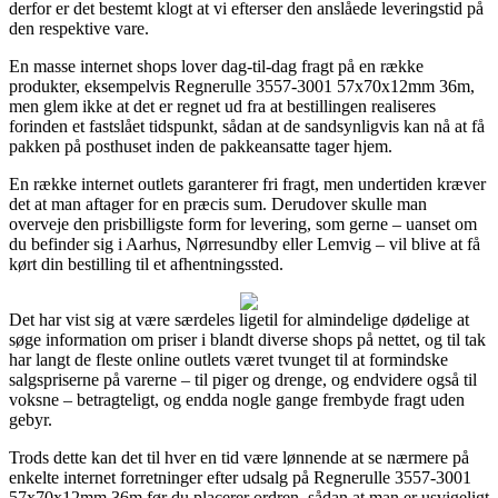
derfor er det bestemt klogt at vi efterser den anslåede leveringstid på
den respektive vare.
En masse internet shops lover dag-til-dag fragt på en række
produkter, eksempelvis Regnerulle 3557-3001 57x70x12mm 36m,
men glem ikke at det er regnet ud fra at bestillingen realiseres
forinden et fastslået tidspunkt, sådan at de sandsynligvis kan nå at få
pakken på posthuset inden de pakkeansatte tager hjem.
En række internet outlets garanterer fri fragt, men undertiden kræver
det at man aftager for en præcis sum. Derudover skulle man
overveje den prisbilligste form for levering, som gerne – uanset om
du befinder sig i Aarhus, Nørresundby eller Lemvig – vil blive at få
kørt din bestilling til et afhentningssted.
Det har vist sig at være særdeles ligetil for almindelige dødelige at
søge information om priser i blandt diverse shops på nettet, og til tak
har langt de fleste online outlets været tvunget til at formindske
salgspriserne på varerne – til piger og drenge, og endvidere også til
voksne – betragteligt, og endda nogle gange frembyde fragt uden
gebyr.
Trods dette kan det til hver en tid være lønnende at se nærmere på
enkelte internet forretninger efter udsalg på Regnerulle 3557-3001
57x70x12mm 36m før du placerer ordren, sådan at man er usvigeligt