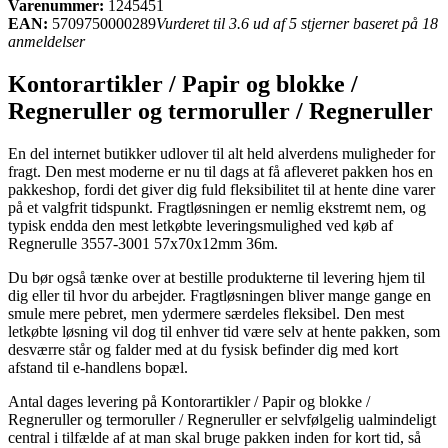
Varenummer:
1245451
EAN:
5709750000289
Vurderet til 3.6 ud af 5 stjerner baseret på 18
anmeldelser
Kontorartikler / Papir og blokke /
Regneruller og termoruller / Regneruller
En del internet butikker udlover til alt held alverdens muligheder for
fragt. Den mest moderne er nu til dags at få afleveret pakken hos en
pakkeshop, fordi det giver dig fuld fleksibilitet til at hente dine varer
på et valgfrit tidspunkt. Fragtløsningen er nemlig ekstremt nem, og
typisk endda den mest letkøbte leveringsmulighed ved køb af
Regnerulle 3557-3001 57x70x12mm 36m.
Du bør også tænke over at bestille produkterne til levering hjem til
dig eller til hvor du arbejder. Fragtløsningen bliver mange gange en
smule mere pebret, men ydermere særdeles fleksibel. Den mest
letkøbte løsning vil dog til enhver tid være selv at hente pakken, som
desværre står og falder med at du fysisk befinder dig med kort
afstand til e-handlens bopæl.
Antal dages levering på Kontorartikler / Papir og blokke /
Regneruller og termoruller / Regneruller er selvfølgelig ualmindeligt
central i tilfælde af at man skal bruge pakken inden for kort tid, så