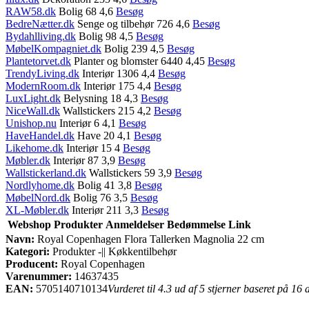
RAW58.dk
Bolig 68 4,6
Besøg
BedreNætter.dk
Senge og tilbehør 726 4,6
Besøg
Bydahlliving.dk
Bolig 98 4,5
Besøg
MøbelKompagniet.dk
Bolig 239 4,5
Besøg
Plantetorvet.dk
Planter og blomster 6440 4,45
Besøg
TrendyLiving.dk
Interiør 1306 4,4
Besøg
ModernRoom.dk
Interiør 175 4,4
Besøg
LuxLight.dk
Belysning 18 4,3
Besøg
NiceWall.dk
Wallstickers 215 4,2
Besøg
Unishop.nu
Interiør 6 4,1
Besøg
HaveHandel.dk
Have 20 4,1
Besøg
Likehome.dk
Interiør 15 4
Besøg
Møbler.dk
Interiør 87 3,9
Besøg
Wallstickerland.dk
Wallstickers 59 3,9
Besøg
Nordlyhome.dk
Bolig 41 3,8
Besøg
MøbelNord.dk
Bolig 76 3,5
Besøg
XL-Møbler.dk
Interiør 211 3,3
Besøg
Webshop
Produkter
Anmeldelser
Bedømmelse
Link
Navn:
Royal Copenhagen Flora Tallerken Magnolia 22 cm
Kategori:
Produkter -|| Køkkentilbehør
Producent:
Royal Copenhagen
Varenummer:
14637435
EAN:
5705140710134
Vurderet til 4.3 ud af 5 stjerner baseret på 16