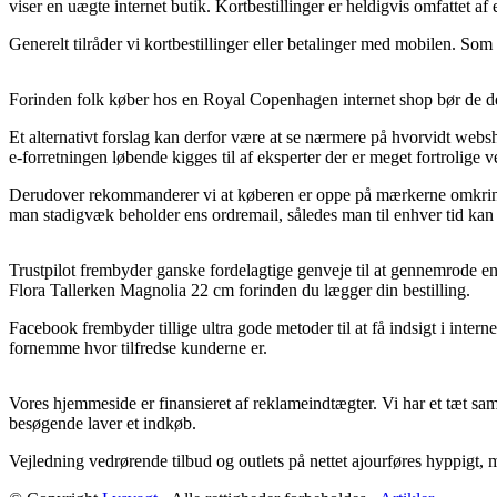
viser en uægte internet butik. Kortbestillinger er heldigvis omfattet af
Generelt tilråder vi kortbestillinger eller betalinger med mobilen. Som e
Forinden folk køber hos en Royal Copenhagen internet shop bør de de 
Et alternativt forslag kan derfor være at se nærmere på hvorvidt websh
e-forretningen løbende kigges til af eksperter der er meget fortrolig
Derudover rekommanderer vi at køberen er oppe på mærkerne omkring de
man stadigvæk beholder ens ordremail, således man til enhver tid kan
Trustpilot frembyder ganske fordelagtige genveje til at gennemrode
Flora Tallerken Magnolia 22 cm forinden du lægger din bestilling.
Facebook frembyder tillige ultra gode metoder til at få indsigt i inter
fornemme hvor tilfredse kunderne er.
Vores hjemmeside er finansieret af reklameindtægter. Vi har et tæt sama
besøgende laver et indkøb.
Vejledning vedrørende tilbud og outlets på nettet ajourføres hyppigt, m