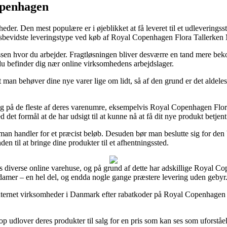
openhagen
er. Den mest populære er i øjeblikket at få leveret til et udleveringssted,
prisbevidste leveringstype ved køb af Royal Copenhagen Flora Tallerke
ssen hvor du arbejder. Fragtløsningen bliver desværre en tand mere bekost
at du befinder dig nær online virksomhedens arbejdslager.
man behøver dine nye varer lige om lidt, så af den grund er det aldeles 
dag på de fleste af deres varenumre, eksempelvis Royal Copenhagen Flo
det formål at de har udsigt til at kunne nå at få dit nye produkt betjent f
an handler for et præcist beløb. Desuden bør man beslutte sig for den bi
en til at bringe dine produkter til et afhentningssted.
 diverse online varehuse, og på grund af dette har adskillige Royal Cop
g damer – en hel del, og endda nogle gange præstere levering uden gebyr
 internet virksomheder i Danmark efter rabatkoder på Royal Copenhagen
hop udlover deres produkter til salg for en pris som kan ses som uforst