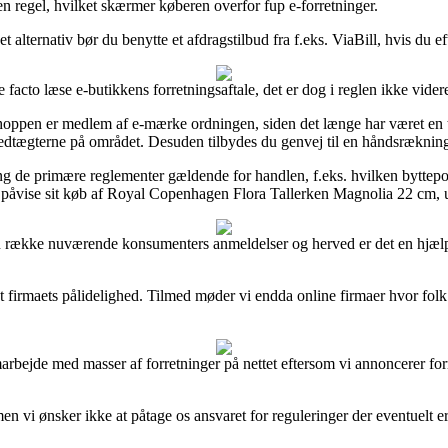
 en regel, hvilket skærmer køberen overfor fup e-forretninger.
t alternativ bør du benytte et afdragstilbud fra f.eks. ViaBill, hvis du ef
facto læse e-butikkens forretningsaftale, det er dog i reglen ikke vide
oppen er medlem af e-mærke ordningen, siden det længe har været en tilk
e vedtægterne på området. Desuden tilbydes du genvej til en håndsrækning
 primære reglementer gældende for handlen, f.eks. hvilken byttepolitik 
 påvise sit køb af Royal Copenhagen Flora Tallerken Magnolia 22 cm, u
 en række nuværende konsumenters anmeldelser og herved er det en hjæ
net firmaets pålidelighed. Tilmed møder vi endda online firmaer hvor fol
rbejde med masser af forretninger på nettet eftersom vi annoncerer forre
en vi ønsker ikke at påtage os ansvaret for reguleringer der eventuelt er 