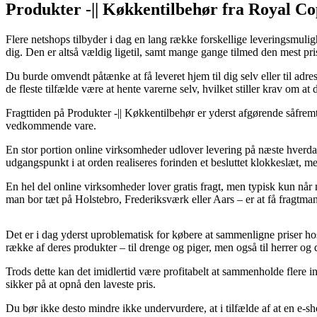
Produkter -|| Køkkentilbehør fra Royal C
Flere netshops tilbyder i dag en lang række forskellige leveringsmulighed
dig. Den er altså vældig ligetil, samt mange gange tilmed den mest 
Du burde omvendt påtænke at få leveret hjem til dig selv eller til adre
de fleste tilfælde være at hente varerne selv, hvilket stiller krav om 
Fragttiden på Produkter -|| Køkkentilbehør er yderst afgørende såfremt 
vedkommende vare.
En stor portion online virksomheder udlover levering på næste hver
udgangspunkt i at orden realiseres forinden et besluttet klokkeslæt, med 
En hel del online virksomheder lover gratis fragt, men typisk kun når m
man bor tæt på Holstebro, Frederiksværk eller Aars – er at få fragtmand
Det er i dag yderst uproblematisk for købere at sammenligne priser hos
række af deres produkter – til drenge og piger, men også til herrer o
Trods dette kan det imidlertid være profitabelt at sammenholde flere
sikker på at opnå den laveste pris.
Du bør ikke desto mindre ikke undervurdere, at i tilfælde af at en e-s