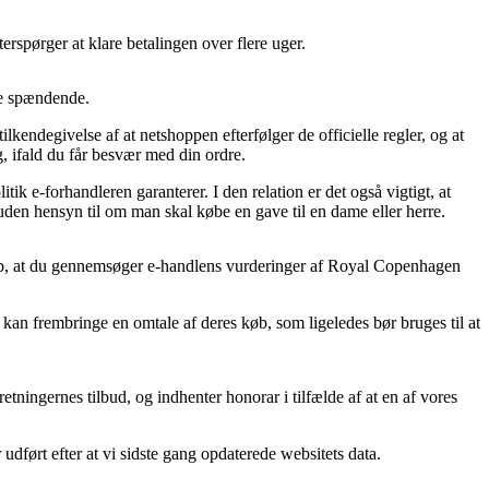
terspørger at klare betalingen over flere uger.
re spændende.
endegivelse af at netshoppen efterfølger de officielle regler, og at
, ifald du får besvær med din ordre.
e-forhandleren garanterer. I den relation er det også vigtigt, at
den hensyn til om man skal købe en gave til en dame eller herre.
lp, at du gennemsøger e-handlens vurderinger af Royal Copenhagen
k kan frembringe en omtale af deres køb, som ligeledes bør bruges til at
tningernes tilbud, og indhenter honorar i tilfælde af at en af vores
udført efter at vi sidste gang opdaterede websitets data.