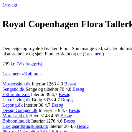
Lysvagt
Royal Copenhagen Flora Taller
Den evige og royale klassiker: Flora. Som mange ved, så taler blomst
til at skabe liv og sjæl. Flora er skabt og de
(Læs mere)
299 kr.
(Vis fragtpris)
Læs mere »
Køb nu »
Mostersskur.dk
Interiør 1263 4,9
Besøg
Sengetid.dk
Senge og tilbehør 70 4,8
Besøg
ESfurniture.dk
Interiør 39 4,7
Besøg
LuxoLiving.dk
Bolig 5338 4,7
Besøg
Lepong.dk
Interiør 36 4,7
Besøg
DesignGaragen.dk
Interiør 519 4,7
Besøg
MoreLand.dk
Have 5148 4,65
Besøg
Boboonline.dk
Interiør 1276 4,6
Besøg
Hoejgaardbrugskunst.dk
Interiør 20 4,6
Besøg
Illux.dk
Dekoration 235 4,6
Besøg