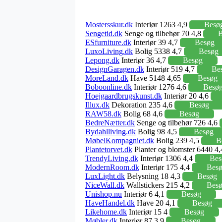
Mostersskur.dk
Interiør 1263 4,9
Besø
Sengetid.dk
Senge og tilbehør 70 4,8
B
ESfurniture.dk
Interiør 39 4,7
Besøg
LuxoLiving.dk
Bolig 5338 4,7
Besøg
Lepong.dk
Interiør 36 4,7
Besøg
DesignGaragen.dk
Interiør 519 4,7
Be
MoreLand.dk
Have 5148 4,65
Besøg
Boboonline.dk
Interiør 1276 4,6
Besø
Hoejgaardbrugskunst.dk
Interiør 20 4,6
Illux.dk
Dekoration 235 4,6
Besøg
RAW58.dk
Bolig 68 4,6
Besøg
BedreNætter.dk
Senge og tilbehør 726 4,6
Bydahlliving.dk
Bolig 98 4,5
Besøg
MøbelKompagniet.dk
Bolig 239 4,5
B
Plantetorvet.dk
Planter og blomster 6440 4
TrendyLiving.dk
Interiør 1306 4,4
Bes
ModernRoom.dk
Interiør 175 4,4
Bes
LuxLight.dk
Belysning 18 4,3
Besøg
NiceWall.dk
Wallstickers 215 4,2
Bes
Unishop.nu
Interiør 6 4,1
Besøg
HaveHandel.dk
Have 20 4,1
Besøg
Likehome.dk
Interiør 15 4
Besøg
Møbler.dk
Interiør 87 3,9
Besøg