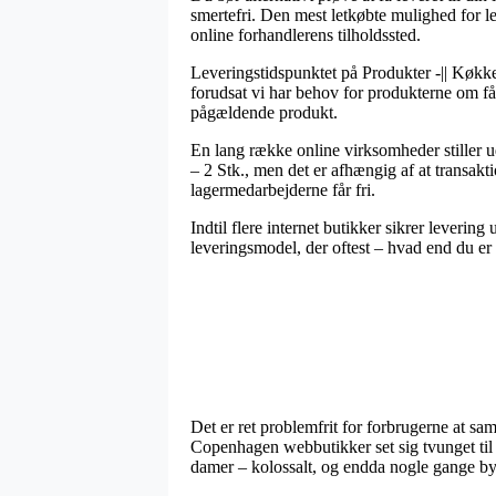
smertefri. Den mest letkøbte mulighed for le
online forhandlerens tilholdssted.
Leveringstidspunktet på Produkter -|| Køkkent
forudsat vi har behov for produkterne om få 
pågældende produkt.
En lang række online virksomheder stiller 
– 2 Stk., men det er afhængig af at transakt
lagermedarbejderne får fri.
Indtil flere internet butikker sikrer levering
leveringsmodel, der oftest – hvad end du er i
Det er ret problemfrit for forbrugerne at sa
Copenhagen webbutikker set sig tvunget til a
damer – kolossalt, og endda nogle gange byd