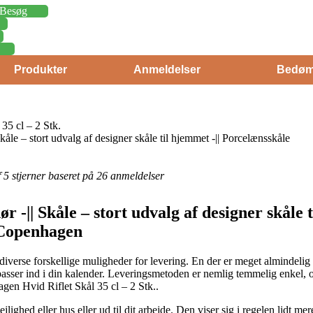
Besøg
Produkter
Anmeldelser
Bedøm
35 cl – 2 Stk.
kåle – stort udvalg af designer skåle til hjemmet -|| Porcelænsskåle
af 5 stjerner baseret på 26 anmeldelser
r -|| Skåle – stort udvalg af designer skåle t
 Copenhagen
iverse forskellige muligheder for levering. En der er meget almindelig 
passer ind i din kalender. Leveringsmetoden er nemlig temmelig enkel, 
gen Hvid Riflet Skål 35 cl – 2 Stk..
 lejlighed eller hus eller ud til dit arbejde. Den viser sig i regelen lidt