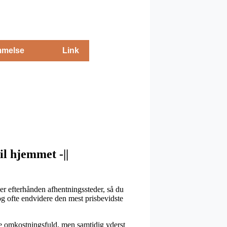
melse
Link
il hjemmet -||
er efterhånden afhentningssteder, så du
og ofte endvidere den mest prisbevidste
 mere omkostningsfuld, men samtidig yderst