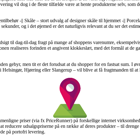
vering vil dog i de fleste tilfælde være at hente produkterne selv, som
ilbehør -|| Skåle – stort udvalg af designer skåle til hjemmet -|| Porcelæ
sekunder, og i det øjemed er det naturligvis relevant at du ser det esti
udsigt til dag-til-dag fragt på mange af shoppens varenumre, eksempelv
ionen realiseres forinden et angivent klokkeslæt, med det formål at de g
 uden gebyr, men tit er det forudsat at du shopper for en fastsat sum. I øv
 Helsingør, Hjørring eller Slangerup – vil blive at få fragtmanden til at
mmenligne priser (via fx PriceRunner) på forskellige internet virksomhede
t reducere udsalgspriserne på en række af deres produkter – til drenge o
e på portofri levering.