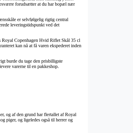
 desværre forudsætter at du har bopæl nær
nsskåle er selvfølgelig rigtig central
merede leveringstidspunkt ved det
is Royal Copenhagen Hvid Riflet Skål 35 cl
aranteret kan nå at få varen ekspederet inden
rigt burde du tage den prisbilligste
 levere varerne til en pakkeshop.
r, og af den grund har flertallet af Royal
g piger, og ligeledes også til herrer og