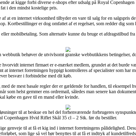
ende at kigge forbi diverse e-shops efter udsalg på Royal Copenhagen H
 fat i den mindst kostelige pris.
 af at en internet virksomhed tilbyder en vare til salg for en salgspris der
hop. Kortbestillinger er dog omfattet af et regelsæt, som redder dig som
ller mobilbetaling. Som alternativ kunne du bruge et afdragstilbud fra f.
webbutik behøver de utvivlsomt granske webbutikkens betingelser, dog 
hvorvidt internet firmaet er e-mærket medlem, grundet at det burde v
t at internet forretningen hyppigt kontrolleres af specialister som ha
lever besvær i forbindelse med dit køb.
ig med de mest basale regler der er gældende for handlen, til eksempel hv
an når som helst gemmer ens ordremail, således man senere kan dokume
kal købe en gave til en mand eller kvinde.
 løsninger til at beskue en hel del forhenværende forbrugeres synspunkte
l Copenhagen Hvid Riflet Skål 35 cl – 2 Stk. før du bestiller.
e genveje til at få et kig ind i internet forretningens pålidelighed. De
orløbet, som lige så vel bør benyttes til at få et indtryk af kundetilfred