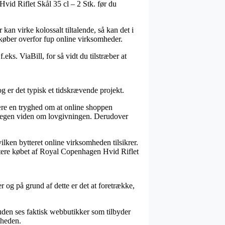
vid Riflet Skål 35 cl – 2 Stk. før du
 kan virke kolossalt tiltalende, så kan det i
 køber overfor fup online virksomheder.
eks. ViaBill, for så vidt du tilstræber at
er det typisk et tidskrævende projekt.
ære en tryghed om at online shoppen
r megen viden om lovgivningen. Derudover
ilken bytteret online virksomheden tilsikrer.
ntere købet af Royal Copenhagen Hvid Riflet
r og på grund af dette er det at foretrække,
suden ses faktisk webbutikker som tilbyder
sheden.