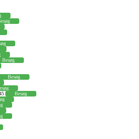
g
esøg
søg
g
Besøg
Besøg
esøg
,45
Besøg
øg
øg
øg