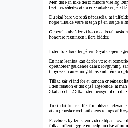
Men det kan ikke desto mindre vise sig lønn
bestiller, således at du er skudsikker på at få
Du skal bare være så påpasselig, at i tilfælde
nogle tilfælde være et tegn på en uægte e-s
Generelt anbefaler vi køb med betalingskort e
honorere regningen i flere bidder.
Inden folk handler på en Royal Copenhagen 
En nem løsning kan derfor være at bemærke 
opretholder gældende dansk lovgivning, sam
tilbydes du anledning til bistand, når du op
Tillige går vi ind for at kunden er påpassel
I den relation er det også afgørende, at m
Skål 35 cl – 2 Stk., uden hensyn til om du s
Trustpilot fremskaffer forholdsvis relevante
at du gransker webbutikkens ratings af Roya
Facebook byder på endvidere tilpas troværdig
folk at offentliggøre en bedømmelse af ordref