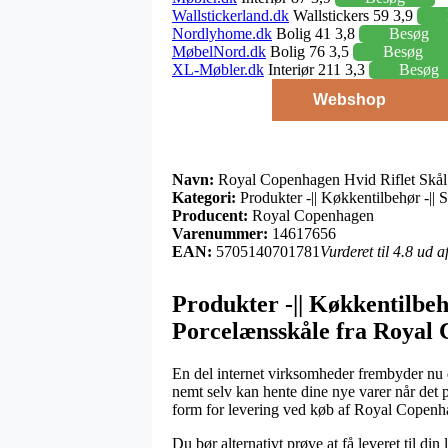
Wallstickerland.dk
Wallstickers 59 3,9
Nordlyhome.dk
Bolig 41 3,8
Besøg
MøbelNord.dk
Bolig 76 3,5
Besøg
XL-Møbler.dk
Interiør 211 3,3
Besøg
Webshop
Navn:
Royal Copenhagen Hvid Riflet Skål 
Kategori:
Produkter -|| Køkkentilbehør -|| S
Producent:
Royal Copenhagen
Varenummer:
14617656
EAN:
5705140701781
Vurderet til 4.8 ud 
Produkter -|| Køkkentilbehø
Porcelænsskåle fra Royal
En del internet virksomheder frembyder nu d
nemt selv kan hente dine nye varer når det 
form for levering ved køb af Royal Copenha
Du bør alternativt prøve at få leveret til din