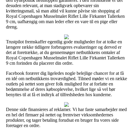
den byttepolitik netshoppen garanterer. I den forbindelse er det
desuden relevant, at man stadigvæk opbevarer sin
kvitteringsmail, så man altid vil kunne påvise sin shopping af
Royal Copenhagen Musselmalet Riflet Lille Firkantet Tallerken
9 cm, uafhængig om man leder efter en vare til en pige eller
dreng.
Trustpilot fremskaffer egentlig gode muligheder for at tolke en
længere række tidligere forbrugeres evalueringer og derved er
det at foretrække, at du gennemsøger netbutikkens omtaler af
Royal Copenhagen Musselmalet Riflet Lille Firkantet Tallerken
9 cm forinden du placerer din ordre.
Facebook forærer dig ligeledes nogle belejlige chancer for at få
en idé om netbutikkens troværdighed. Tilmed møder vi en række
outlets på nettet som giver folk mulighed for at forfatte en
bedømmelse af deres købsoplevelse, hvilket lige så vel bør
benyttes til at få et indtryk af tilfredsheden hos kunderne.
Denne side finansieres af reklamer. Vi har faste samarbejder med
en hel del firmaer på nettet og fremviser virksomhedernes
produkter, og tager betaling forudsat en bruger fra vores side
foretager en ordre.