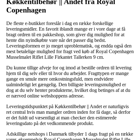
Køkkentilbehør || Andet fra Royal
Copenhagen
De fleste e-butikker foreslår i dag en række forskellige
leveringsmidler. En favorit iblandt mange er i vore dage at få
bragt ordren til en pakkeshop, som giver dig mulighed for at
hente din nyindkøbte vare når det passer dig bedst.
Leveringsformen er jo meget uproblematisk, og endda også den
mest betalelige mulighed for fragt ved køb af Royal Copenhagen
Musselmalet Riflet Lille Firkantet Tallerken 9 cm.
Du kunne tillige afveje for og imod at bestille ordren til levering
hjem til dig selv eller til hvor du arbejder. Fragttypen er mange
gange en smule mere omkostningsfuld, men endvidere
ualmindeligt let gængelig. Den billigste leveringsmulighed er
dog at du selv henter produkterne, hvilket dog betinges af at du
er nærved online webshoppens adresse.
Leveringstidspunktet på Køkkentilbehør || Andet er naturligvis
ret central hvis man mangler ordren inden for få dage, så derfor
er det fuldt ud væsentligt at man checker den estimerede
leveringsdato på det vedkommende produkt.
Adskillige netshops i Danmark tilbyder 1 dags fragt på en række
varer, eksempelvis Royal Copenhagen Musselmalet Riflet Lille