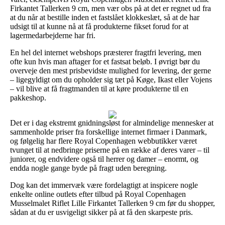
Firkantet Tallerken 9 cm, men vær obs på at det er regnet ud fra
at du når at bestille inden et fastslået klokkeslæt, så at de har
udsigt til at kunne nå at få produkterne fikset forud for at
lagermedarbejderne har fri.
En hel del internet webshops præsterer fragtfri levering, men
ofte kun hvis man aftager for et fastsat beløb. I øvrigt bør du
overveje den mest prisbevidste mulighed for levering, der gerne
– ligegyldigt om du opholder sig tæt på Køge, Ikast eller Vojens
– vil blive at få fragtmanden til at køre produkterne til en
pakkeshop.
Det er i dag ekstremt gnidningsløst for almindelige mennesker at
sammenholde priser fra forskellige internet firmaer i Danmark,
og følgelig har flere Royal Copenhagen webbutikker været
tvunget til at nedbringe priserne på en række af deres varer – til
juniorer, og endvidere også til herrer og damer – enormt, og
endda nogle gange byde på fragt uden beregning.
Dog kan det immervæk være fordelagtigt at inspicere nogle
enkelte online outlets efter tilbud på Royal Copenhagen
Musselmalet Riflet Lille Firkantet Tallerken 9 cm før du shopper,
sådan at du er usvigeligt sikker på at få den skarpeste pris.