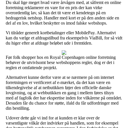
Du skal lige meget hvad være årvågen med, at såfremt en online
forretning reklamerer en vare for en pris der kan virke
overordentlig lav, så kan det tit være et kendetegn på en
bedragerisk netshop. Handler med kort er på den anden side en
del af en lov, hvilket beskytter os imod falske webshops.
Vi tilråder generelt kortbetalinger eller MobilePay. Alternativt
kan du vælge et afdragstilbud fra eksempelvis ViaBill, for så vidt
du higer efter at afdrage beløbet ude i fremtiden.
Før folk shopper hos en Royal Copenhagen online forretning
behøver de utvivlsomt bese webshoppens regler, dog er det i
reglen et omfattende projekt.
Alternativet kunne derfor være at se nærmere på om internet
forretningen er verificeret af e-mærket, da det kan være en
tilkendegivelse af at netbutikken føjer den officielle danske
lovgivning, og at webbutikken en gang i mellem føres tilsyn
med af fagfolk der har ekspertise inden for vilkårene på området.
Desuden får du chance for støtte, ifald du får udfordringer med
din bestilling.
Udover dette går vi ind for at kunden er klar over de
væsentligste vilkår der indvirker på handlen, som for eksempel