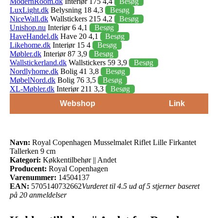
ModernRoom.dk
Interiør 175 4,4
Besøg
LuxLight.dk
Belysning 18 4,3
Besøg
NiceWall.dk
Wallstickers 215 4,2
Besøg
Unishop.nu
Interiør 6 4,1
Besøg
HaveHandel.dk
Have 20 4,1
Besøg
Likehome.dk
Interiør 15 4
Besøg
Møbler.dk
Interiør 87 3,9
Besøg
Wallstickerland.dk
Wallstickers 59 3,9
Besøg
Nordlyhome.dk
Bolig 41 3,8
Besøg
MøbelNord.dk
Bolig 76 3,5
Besøg
XL-Møbler.dk
Interiør 211 3,3
Besøg
Webshop
Link
Navn:
Royal Copenhagen Musselmalet Riflet Lille Firkantet
Tallerken 9 cm
Kategori:
Køkkentilbehør || Andet
Producent:
Royal Copenhagen
Varenummer:
14504137
EAN:
5705140732662
Vurderet til 4.5 ud af 5 stjerner baseret
på 20 anmeldelser