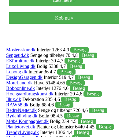
Læs mere »
Køb nu »
Mostersskur.dk
Interiør 1263 4,9
Besøg
Sengetid.dk
Senge og tilbehør 70 4,8
Besøg
ESfurniture.dk
Interiør 39 4,7
Besøg
LuxoLiving.dk
Bolig 5338 4,7
Besøg
Lepong.dk
Interiør 36 4,7
Besøg
DesignGaragen.dk
Interiør 519 4,7
Besøg
MoreLand.dk
Have 5148 4,65
Besøg
Boboonline.dk
Interiør 1276 4,6
Besøg
Hoejgaardbrugskunst.dk
Interiør 20 4,6
Besøg
Illux.dk
Dekoration 235 4,6
Besøg
RAW58.dk
Bolig 68 4,6
Besøg
BedreNætter.dk
Senge og tilbehør 726 4,6
Besøg
Bydahlliving.dk
Bolig 98 4,5
Besøg
MøbelKompagniet.dk
Bolig 239 4,5
Besøg
Plantetorvet.dk
Planter og blomster 6440 4,45
Besøg
TrendyLiving.dk
Interiør 1306 4,4
Besøg