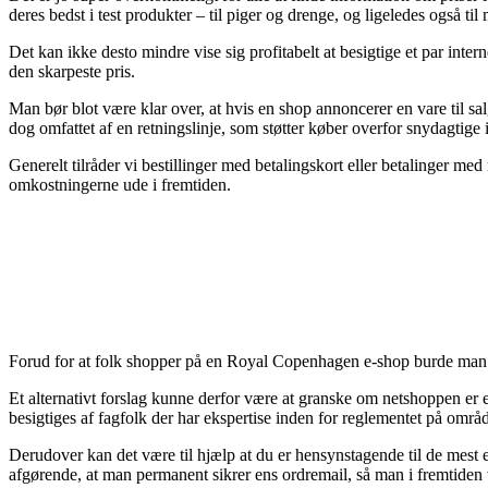
deres bedst i test produkter – til piger og drenge, og ligeledes også 
Det kan ikke desto mindre vise sig profitabelt at besigtige et par inte
den skarpeste pris.
Man bør blot være klar over, at hvis en shop annoncerer en vare til sal
dog omfattet af en retningslinje, som støtter køber overfor snydagtige i
Generelt tilråder vi bestillinger med betalingskort eller betalinger me
omkostningerne ude i fremtiden.
Forud for at folk shopper på en Royal Copenhagen e-shop burde man for
Et alternativt forslag kunne derfor være at granske om netshoppen er
besigtiges af fagfolk der har ekspertise inden for reglementet på områ
Derudover kan det være til hjælp at du er hensynstagende til de mest es
afgørende, at man permanent sikrer ens ordremail, så man i fremtiden 