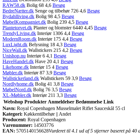
RAW58.dk
Bolig 68 4,6
Besøg
BedreNætter.dk
Senge og tilbehør 726 4,6
Besøg
Bydahlliving.dk
Bolig 98 4,5
Besøg
MøbelKompagniet.dk
Bolig 239 4,5
Besøg
Plantetorvet.dk
Planter og blomster 6440 4,45
Besøg
TrendyLiving.dk
Interiør 1306 4,4
Besøg
ModernRoom.dk
Interiør 175 4,4
Besøg
LuxLight.dk
Belysning 18 4,3
Besøg
NiceWall.dk
Wallstickers 215 4,2
Besøg
Unishop.nu
Interiør 6 4,1
Besøg
HaveHandel.dk
Have 20 4,1
Besøg
Likehome.dk
Interiør 15 4
Besøg
Møbler.dk
Interiør 87 3,9
Besøg
Wallstickerland.dk
Wallstickers 59 3,9
Besøg
Nordlyhome.dk
Bolig 41 3,8
Besøg
MøbelNord.dk
Bolig 76 3,5
Besøg
XL-Møbler.dk
Interiør 211 3,3
Besøg
Webshop
Produkter
Anmeldelser
Bedømmelse
Link
Navn:
Royal Copenhagen Musselmalet Riflet Sauceskål 55 cl
Kategori:
Køkkentilbehør || Andet
Producent:
Royal Copenhagen
Varenummer:
14503776
EAN:
5705140156628
Vurderet til 4.1 ud af 5 stjerner baseret på 40