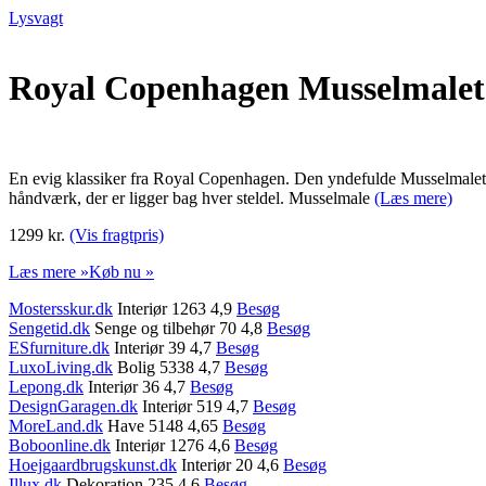
Lysvagt
Royal Copenhagen Musselmalet R
En evig klassiker fra Royal Copenhagen. Den yndefulde Musselmalet Ri
håndværk, der er ligger bag hver steldel. Musselmale
(Læs mere)
1299 kr.
(Vis fragtpris)
Læs mere »
Køb nu »
Mostersskur.dk
Interiør 1263 4,9
Besøg
Sengetid.dk
Senge og tilbehør 70 4,8
Besøg
ESfurniture.dk
Interiør 39 4,7
Besøg
LuxoLiving.dk
Bolig 5338 4,7
Besøg
Lepong.dk
Interiør 36 4,7
Besøg
DesignGaragen.dk
Interiør 519 4,7
Besøg
MoreLand.dk
Have 5148 4,65
Besøg
Boboonline.dk
Interiør 1276 4,6
Besøg
Hoejgaardbrugskunst.dk
Interiør 20 4,6
Besøg
Illux.dk
Dekoration 235 4,6
Besøg