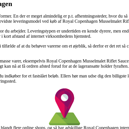
agen
former. En der er meget almindelig er p.t. afhentningssteder, hvor du så n
sbevidste leveringsmodel ved køb af Royal Copenhagen Musselmalet Rifl
 hvor du arbejder. Leveringstypen er undertiden en kende dyrere, men en
or i kort afstand af internet virksomhedens hjemsted.
tilfælde af at du behøver varerne om et øjeblik, så derfor er det ret så 
n masse varer, eksempelvis Royal Copenhagen Musselmalet Riflet Saucesk
gt kan nå at få ordren afsted forud for at de lageransatte holder fyraften.
at du indkøber for et fastslået beløb. Ellers bør man udse dig den billi
ringssted.
i blandt flere online shops, og så har adskillige Royal Copenhagen inte