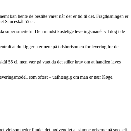
emt kan hente de bestilte varer når der er tid til det. Fragtløsningen er
et Sauceskål 55 cl.
dda super smertefri. Den mindst kostelige leveringsmanér vil dog i de
centralt at du kigger nærmere på tidshorisonten for levering for det
ål 55 cl, men vær på vagt da det stiller krav om at handlen laves
gste leveringsmodel, som oftest – uafhængig om man er nær Køge,
rnet virksomheder fundet det nødvendigt at stampe priserne på specielt