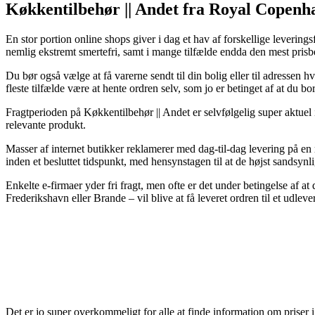
Køkkentilbehør || Andet fra Royal Copenh
En stor portion online shops giver i dag et hav af forskellige leverings
nemlig ekstremt smertefri, samt i mange tilfælde endda den mest pri
Du bør også vælge at få varerne sendt til din bolig eller til adressen
fleste tilfælde være at hente ordren selv, som jo er betinget af at du b
Fragtperioden på Køkkentilbehør || Andet er selvfølgelig super aktuel i 
relevante produkt.
Masser af internet butikker reklamerer med dag-til-dag levering på e
inden et besluttet tidspunkt, med hensynstagen til at de højst sandsynli
Enkelte e-firmaer yder fri fragt, men ofte er det under betingelse af 
Frederikshavn eller Brande – vil blive at få leveret ordren til et udleve
Det er jo super overkommeligt for alle at finde information om priser 