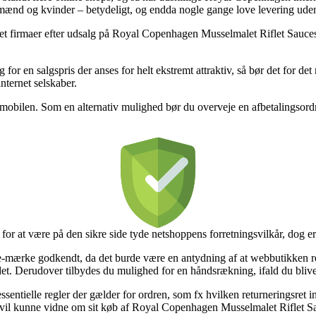
til mænd og kvinder – betydeligt, og endda nogle gange love levering uden
rnet firmaer efter udsalg på Royal Copenhagen Musselmalet Riflet Saucesk
g for en salgspris der anses for helt ekstremt attraktiv, så bør det for d
nternet selskaber.
d mobilen. Som en alternativ mulighed bør du overveje en afbetalingsordni
 at være på den sikre side tyde netshoppens forretningsvilkår, dog er d
 e-mærke godkendt, da det burde være en antydning af at webbutikken re
det. Derudover tilbydes du mulighed for en håndsrækning, ifald du bliver
sentielle regler der gælder for ordren, som fx hvilken returneringsret i
vil kunne vidne om sit køb af Royal Copenhagen Musselmalet Riflet Sauc