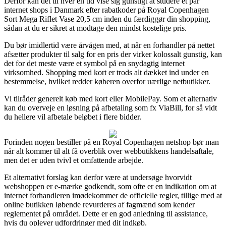
Derfor kan det til hver en tid vise sig gunstigt at studere et par
internet shops i Danmark efter rabatkoder på Royal Copenhagen
Sort Mega Riflet Vase 20,5 cm inden du færdiggør din shopping,
sådan at du er sikret at modtage den mindst kostelige pris.
Du bør imidlertid være årvågen med, at når en forhandler på nettet
afsætter produkter til salg for en pris der virker kolossalt gunstig, kan
det for det meste være et symbol på en snydagtig internet
virksomhed. Shopping med kort er trods alt dækket ind under en
bestemmelse, hvilket redder køberen overfor uærlige netbutikker.
Vi tilråder generelt køb med kort eller MobilePay. Som et alternativ
kan du overveje en løsning på afbetaling som fx ViaBill, for så vidt
du hellere vil afbetale beløbet i flere bidder.
Forinden nogen bestiller på en Royal Copenhagen netshop bør man
når alt kommer til alt få overblik over webbutikkens handelsaftale,
men det er uden tvivl et omfattende arbejde.
Et alternativt forslag kan derfor være at undersøge hvorvidt
webshoppen er e-mærke godkendt, som ofte er en indikation om at
internet forhandleren imødekommer de officielle regler, tillige med at
online butikken løbende revurderes af fagmænd som kender
reglementet på området. Dette er en god anledning til assistance,
hvis du oplever udfordringer med dit indkøb.