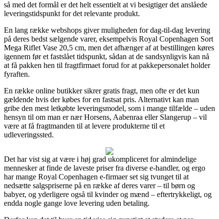
så med det formål er det helt essentielt at vi besigtiger det anslåede
leveringstidspunkt for det relevante produkt.
En lang række webshops giver muligheden for dag-til-dag levering
på deres bedst sælgende varer, eksempelvis Royal Copenhagen Sort
Mega Riflet Vase 20,5 cm, men det afhænger af at bestillingen køres
igennem før et fastslået tidspunkt, sådan at de sandsynligvis kan nå
at få pakken hen til fragtfirmaet forud for at pakkepersonalet holder
fyraften.
En række online butikker sikrer gratis fragt, men ofte er det kun
gældende hvis der købes for en fastsat pris. Alternativt kan man
gribe den mest letkøbte leveringsmodel, som i mange tilfælde – uden
hensyn til om man er nær Horsens, Aabenraa eller Slangerup – vil
være at få fragtmanden til at levere produkterne til et
udleveringssted.
Det har vist sig at være i høj grad ukompliceret for almindelige
mennesker at finde de laveste priser fra diverse e-handler, og ergo
har mange Royal Copenhagen e-firmaer set sig tvunget til at
nedsætte salgspriserne på en række af deres varer – til børn og
babyer, og yderligere også til kvinder og mænd – eftertrykkeligt, og
endda nogle gange love levering uden betaling.