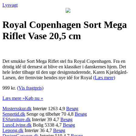
Lysvagt
Royal Copenhagen Sort Mega
Riflet Vase 20,5 cm
Det smukke Sort Mega Riflet stel fra Royal Copenhagen. Fra en
dristig idé til dernæst at blive en klassiker i danskernes hjem. Det
hele leder tilbage til den uge designstuderende, Karen Kjældgård-
Larsen, der fremviste hendes nye idé for Royal
(Læs mere)
999 kr.
(Vis fragtpris)
Læs mere »
Køb nu »
Mostersskur.dk
Interiør 1263 4,9
Besøg
Sengetid.dk
Senge og tilbehør 70 4,8
Besøg
ESfurniture.dk
Interiør 39 4,7
Besøg
LuxoLiving.dk
Bolig 5338 4,7
Besøg
Lepong.dk
Interiør 36 4,7
Besøg
DesignGaragen.dk
Interiør 519 4,7
Besøg