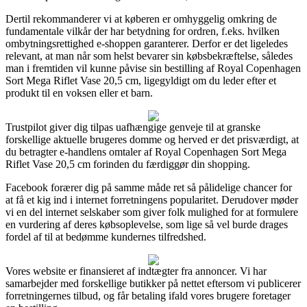
Dertil rekommanderer vi at køberen er omhyggelig omkring de
fundamentale vilkår der har betydning for ordren, f.eks. hvilken
ombytningsrettighed e-shoppen garanterer. Derfor er det ligeledes
relevant, at man når som helst bevarer sin købsbekræftelse, således
man i fremtiden vil kunne påvise sin bestilling af Royal Copenhagen
Sort Mega Riflet Vase 20,5 cm, ligegyldigt om du leder efter et
produkt til en voksen eller et barn.
Trustpilot giver dig tilpas uafhængige genveje til at granske
forskellige aktuelle brugeres domme og herved er det prisværdigt, at
du betragter e-handlens omtaler af Royal Copenhagen Sort Mega
Riflet Vase 20,5 cm forinden du færdiggør din shopping.
Facebook forærer dig på samme måde ret så pålidelige chancer for
at få et kig ind i internet forretningens popularitet. Derudover møder
vi en del internet selskaber som giver folk mulighed for at formulere
en vurdering af deres købsoplevelse, som lige så vel burde drages
fordel af til at bedømme kundernes tilfredshed.
Vores website er finansieret af indtægter fra annoncer. Vi har
samarbejder med forskellige butikker på nettet eftersom vi publicerer
forretningernes tilbud, og får betaling ifald vores brugere foretager