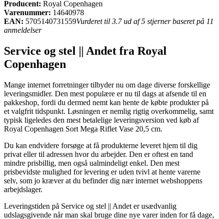
Producent:
Royal Copenhagen
Varenummer:
14640978
EAN:
5705140731559
Vurderet til 3.7 ud af 5 stjerner baseret på 11
anmeldelser
Service og stel || Andet fra Royal
Copenhagen
Mange internet forretninger tilbyder nu om dage diverse forskellige
leveringsmidler. Den mest populære er nu til dags at afsende til en
pakkeshop, fordi du dermed nemt kan hente de købte produkter på
et valgfrit tidspunkt. Løsningen er nemlig rigtig overkommelig, samt
typisk ligeledes den mest betalelige leveringsversion ved køb af
Royal Copenhagen Sort Mega Riflet Vase 20,5 cm.
Du kan endvidere forsøge at få produkterne leveret hjem til dig
privat eller til adressen hvor du arbejder. Den er oftest en tand
mindre prisbillig, men også ualmindeligt enkel. Den mest
prisbevidste mulighed for levering er uden tvivl at hente varerne
selv, som jo kræver at du befinder dig nær internet webshoppens
arbejdslager.
Leveringstiden på Service og stel || Andet er usædvanlig
udslagsgivende når man skal bruge dine nye varer inden for få dage,