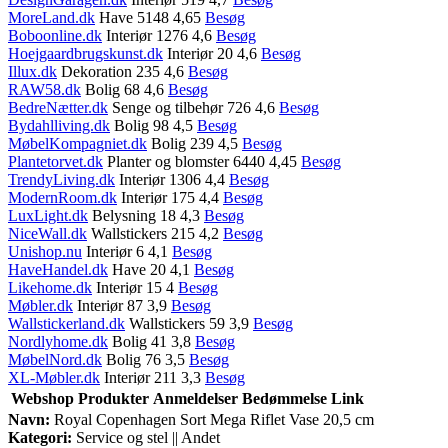
MoreLand.dk
Have 5148 4,65
Besøg
Boboonline.dk
Interiør 1276 4,6
Besøg
Hoejgaardbrugskunst.dk
Interiør 20 4,6
Besøg
Illux.dk
Dekoration 235 4,6
Besøg
RAW58.dk
Bolig 68 4,6
Besøg
BedreNætter.dk
Senge og tilbehør 726 4,6
Besøg
Bydahlliving.dk
Bolig 98 4,5
Besøg
MøbelKompagniet.dk
Bolig 239 4,5
Besøg
Plantetorvet.dk
Planter og blomster 6440 4,45
Besøg
TrendyLiving.dk
Interiør 1306 4,4
Besøg
ModernRoom.dk
Interiør 175 4,4
Besøg
LuxLight.dk
Belysning 18 4,3
Besøg
NiceWall.dk
Wallstickers 215 4,2
Besøg
Unishop.nu
Interiør 6 4,1
Besøg
HaveHandel.dk
Have 20 4,1
Besøg
Likehome.dk
Interiør 15 4
Besøg
Møbler.dk
Interiør 87 3,9
Besøg
Wallstickerland.dk
Wallstickers 59 3,9
Besøg
Nordlyhome.dk
Bolig 41 3,8
Besøg
MøbelNord.dk
Bolig 76 3,5
Besøg
XL-Møbler.dk
Interiør 211 3,3
Besøg
Webshop
Produkter
Anmeldelser
Bedømmelse
Link
Navn:
Royal Copenhagen Sort Mega Riflet Vase 20,5 cm
Kategori:
Service og stel || Andet