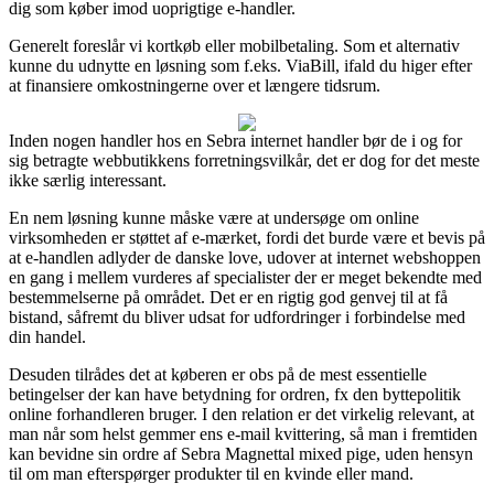
dig som køber imod uoprigtige e-handler.
Generelt foreslår vi kortkøb eller mobilbetaling. Som et alternativ
kunne du udnytte en løsning som f.eks. ViaBill, ifald du higer efter
at finansiere omkostningerne over et længere tidsrum.
Inden nogen handler hos en Sebra internet handler bør de i og for
sig betragte webbutikkens forretningsvilkår, det er dog for det meste
ikke særlig interessant.
En nem løsning kunne måske være at undersøge om online
virksomheden er støttet af e-mærket, fordi det burde være et bevis på
at e-handlen adlyder de danske love, udover at internet webshoppen
en gang i mellem vurderes af specialister der er meget bekendte med
bestemmelserne på området. Det er en rigtig god genvej til at få
bistand, såfremt du bliver udsat for udfordringer i forbindelse med
din handel.
Desuden tilrådes det at køberen er obs på de mest essentielle
betingelser der kan have betydning for ordren, fx den byttepolitik
online forhandleren bruger. I den relation er det virkelig relevant, at
man når som helst gemmer ens e-mail kvittering, så man i fremtiden
kan bevidne sin ordre af Sebra Magnettal mixed pige, uden hensyn
til om man efterspørger produkter til en kvinde eller mand.