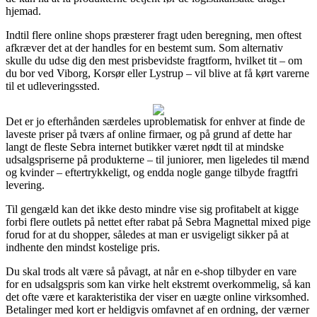
hjemad.
Indtil flere online shops præsterer fragt uden beregning, men oftest
afkræver det at der handles for en bestemt sum. Som alternativ
skulle du udse dig den mest prisbevidste fragtform, hvilket tit – om
du bor ved Viborg, Korsør eller Lystrup – vil blive at få kørt varerne
til et udleveringssted.
Det er jo efterhånden særdeles uproblematisk for enhver at finde de
laveste priser på tværs af online firmaer, og på grund af dette har
langt de fleste Sebra internet butikker været nødt til at mindske
udsalgspriserne på produkterne – til juniorer, men ligeledes til mænd
og kvinder – eftertrykkeligt, og endda nogle gange tilbyde fragtfri
levering.
Til gengæld kan det ikke desto mindre vise sig profitabelt at kigge
forbi flere outlets på nettet efter rabat på Sebra Magnettal mixed pige
forud for at du shopper, således at man er usvigeligt sikker på at
indhente den mindst kostelige pris.
Du skal trods alt være så påvagt, at når en e-shop tilbyder en vare
for en udsalgspris som kan virke helt ekstremt overkommelig, så kan
det ofte være et karakteristika der viser en uægte online virksomhed.
Betalinger med kort er heldigvis omfavnet af en ordning, der værner