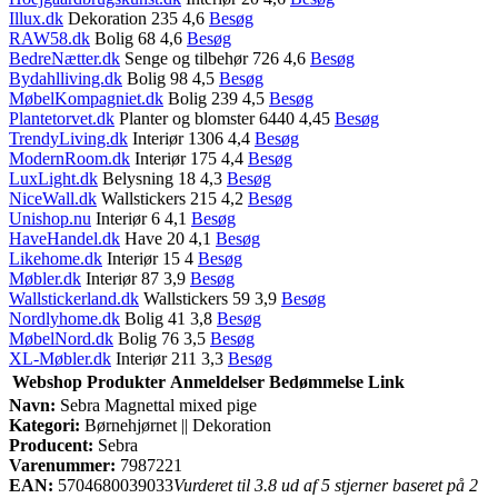
Illux.dk
Dekoration 235 4,6
Besøg
RAW58.dk
Bolig 68 4,6
Besøg
BedreNætter.dk
Senge og tilbehør 726 4,6
Besøg
Bydahlliving.dk
Bolig 98 4,5
Besøg
MøbelKompagniet.dk
Bolig 239 4,5
Besøg
Plantetorvet.dk
Planter og blomster 6440 4,45
Besøg
TrendyLiving.dk
Interiør 1306 4,4
Besøg
ModernRoom.dk
Interiør 175 4,4
Besøg
LuxLight.dk
Belysning 18 4,3
Besøg
NiceWall.dk
Wallstickers 215 4,2
Besøg
Unishop.nu
Interiør 6 4,1
Besøg
HaveHandel.dk
Have 20 4,1
Besøg
Likehome.dk
Interiør 15 4
Besøg
Møbler.dk
Interiør 87 3,9
Besøg
Wallstickerland.dk
Wallstickers 59 3,9
Besøg
Nordlyhome.dk
Bolig 41 3,8
Besøg
MøbelNord.dk
Bolig 76 3,5
Besøg
XL-Møbler.dk
Interiør 211 3,3
Besøg
Webshop
Produkter
Anmeldelser
Bedømmelse
Link
Navn:
Sebra Magnettal mixed pige
Kategori:
Børnehjørnet || Dekoration
Producent:
Sebra
Varenummer:
7987221
EAN:
5704680039033
Vurderet til 3.8 ud af 5 stjerner baseret på 2