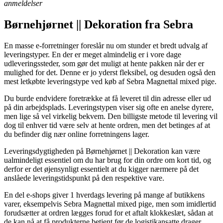
anmeldelser
Børnehjørnet || Dekoration fra Sebra
En masse e-forretninger foreslår nu om stunder et bredt udvalg af
leveringstyper. En der er meget almindelig er i vore dage
udleveringssteder, som gør det muligt at hente pakken når der er
mulighed for det. Denne er jo yderst fleksibel, og desuden også den
mest letkøbte leveringstype ved køb af Sebra Magnettal mixed pige.
Du burde endvidere foretrække at få leveret til din adresse eller ud
på din arbejdsplads. Leveringstypen viser sig ofte en anelse dyrere,
men lige så vel virkelig bekvem. Den billigste metode til levering vil
dog til enhver tid være selv at hente ordren, men det betinges af at
du befinder dig nær online forretningens lager.
Leveringsdygtigheden på Børnehjørnet || Dekoration kan være
ualmindeligt essentiel om du har brug for din ordre om kort tid, og
derfor er det øjensynligt essentielt at du kigger nærmere på det
anslåede leveringstidspunkt på den respektive vare.
En del e-shops giver 1 hverdags levering på mange af butikkens
varer, eksempelvis Sebra Magnettal mixed pige, men som imidlertid
forudsætter at ordren lægges forud for et aftalt klokkeslæt, sådan at
de kan nå at få produkterne betjent før de logistikansatte drager