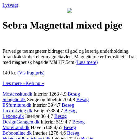
Lysvagt
Sebra Magnettal mixed pige
Farverige træmagneter bidrager til god og lærerig underholdning
foran køleskabet eller magnettavlen. Magnetterne er fremstillet i Træ
med magnetisk bagside Mål H7,5cm
(Læs mere)
149 kr.
(Vis fragtpris)
Læs mere »
Køb nu »
Mostersskur.dk
Interiør 1263 4,9
Besøg
Sengetid.dk
Senge og tilbehør 70 4,8
Besøg
ESfurniture.dk
Interiør 39 4,7
Besøg
LuxoLiving.dk
Bolig 5338 4,7
Besøg
Lepong.dk
Interiør 36 4,7
Besøg
DesignGaragen.dk
Interiør 519 4,7
Besøg
MoreLand.dk
Have 5148 4,65
Besøg
Boboonline.dk
Interiør 1276 4,6
Besøg
Hoejgaardbrugskunst.dk
Interiør 20 4,6
Besøg