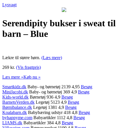
Lysvagt
Serendipity bukser i sweat til
barn – Blue
Lækre til større børn.
(Læs mere)
269 kr.
(Vis fragtpris)
Læs mere »
Køb nu »
Smartkidz.dk
Baby- og børnetøj 2139 4,95
Besøg
MiniJacobi.dk
Baby- og børnetøj 369 4,9
Besøg
Kids-world.dk
Børnetøj 936 4,9
Besøg
BarnetsVerden.dk
Legetøj 5123 4,9
Besøg
Børnibalance.dk
Legetøj 1381 4,9
Besøg
Koalabarn.dk
Babybæring udstyr 418 4,8
Besøg
byhappyme.com
Babyartikler 1112 4,8
Besøg
LIAMS.dk
Babyartikler 384 4,8
Besøg
Villavejen.com
Børneværelset 1100 4,8
Besøg