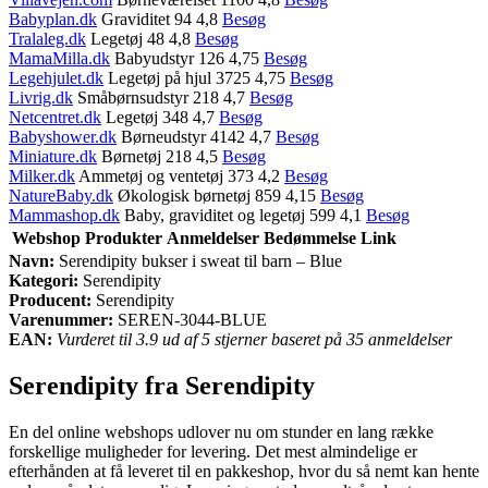
Babyplan.dk
Graviditet 94 4,8
Besøg
Tralaleg.dk
Legetøj 48 4,8
Besøg
MamaMilla.dk
Babyudstyr 126 4,75
Besøg
Legehjulet.dk
Legetøj på hjul 3725 4,75
Besøg
Livrig.dk
Småbørnsudstyr 218 4,7
Besøg
Netcentret.dk
Legetøj 348 4,7
Besøg
Babyshower.dk
Børneudstyr 4142 4,7
Besøg
Miniature.dk
Børnetøj 218 4,5
Besøg
Milker.dk
Ammetøj og ventetøj 373 4,2
Besøg
NatureBaby.dk
Økologisk børnetøj 859 4,15
Besøg
Mammashop.dk
Baby, graviditet og legetøj 599 4,1
Besøg
Webshop
Produkter
Anmeldelser
Bedømmelse
Link
Navn:
Serendipity bukser i sweat til barn – Blue
Kategori:
Serendipity
Producent:
Serendipity
Varenummer:
SEREN-3044-BLUE
EAN:
Vurderet til 3.9 ud af 5 stjerner baseret på 35 anmeldelser
Serendipity fra Serendipity
En del online webshops udlover nu om stunder en lang række
forskellige muligheder for levering. Det mest almindelige er
efterhånden at få leveret til en pakkeshop, hvor du så nemt kan hente