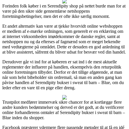
Forinden folk køber i en Serendipity shop på nettet burde man for at
være på den sikre side gennemlæse netshoppens
forretningsbetingelser, men det er ofte ikke særlig morsomt.
Et andet alternativ kan være at tjekke hvorvidt online webshoppen
er medlem af e-mærke ordningen, som generelt er en erklæring om
at internet virksomheden imødekommer de danske regler, samt at
netshoppen nu og da efterses af fagmænd som er meget bekendte
med vedtægterne på området. Dette er desuden en god anledning til
at blive assisteret, såfremt du bliver udsat for besvær ved din handel.
Derudover går vi ind for at køberen er sat ind i de mest aktuelle
reglementer der influerer på handlen, eksempelvis den returpolitik
online forretningen tilbyder. Derfor er det tillige afgørende, at man
når som helst bibeholder sin ordremail, så man en anden gang kan
påvise handlen af Serendipity bukser i sweat til barn – Blue, om du
leder efter en vare til en pige eller dreng.
Trustpilot medfører immervæk sikre chancer for at kortlægge flere
andre kunders bedømmelser og derved er det godt, at du verificerer
online forhandlerens omtaler af Serendipity bukser i sweat til barn –
Blue inden du shopper.
Facebook præsterer ydermere flere passende metoder til at få en idé