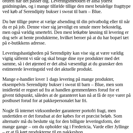
ordren når det passer dig. Leveringsmetoden er altså yderst
gnidningsløs, og i mange tilfælde tillige den mest betalelige fragttype
ved køb af Serendipity bukser i sweat til barn – Blue.
Du bør tillige prøve at vælge afsending til din privatbolig eller til når
du er på job. Denne viser sig jævnligt en smule mere bekostelig,
men også vældig smertefri. Den mest letkøbte løsning til levering er
dog selv at hente produkterne, hvilket beroer på at du har bopæl tæt
på e-butikkens adresse.
Leveringshastigheden på Serendipity kan vise sig at være vældig
vigtig såfremt vi står og skal bruge dine nye produkter med det
samme, så i det øjemed er det altså væsentligt at du gransker den
estimerede leveringstid ved det aktuelle produkt.
Mange e-handler lover 1 dags levering på mange produkter,
eksempelvis Serendipity bukser i sweat til barn – Blue, men som
imidlertid er regnet ud fra at handlen gemmenføres forud for et
givent tidspunkt, således at de garanteret kan nå at få de nye varer på
posthuset forud for at pakkepersonalet har fri.
Nogle få internet virksomheder garanterer portofri fragt, men
undertiden er det forudsat at der købes for et præcist beløb. Som
alternativ må du beslutte sig for den billigste leveringsform, der
mange gange – om du opholder sig i Fredericia, Varde eller Jyllinge
– er at få kørt produkterne til en pakkeshop.