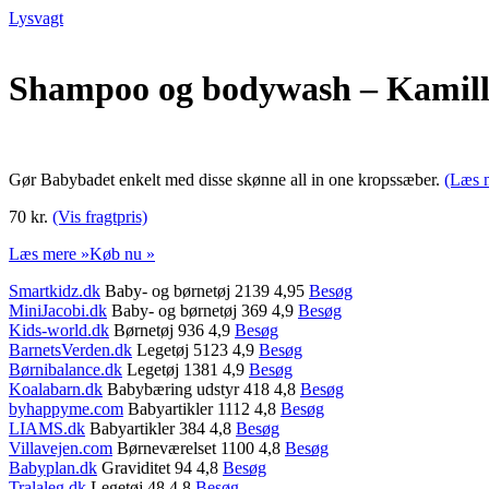
Lysvagt
Shampoo og bodywash – Kamill
Gør Babybadet enkelt med disse skønne all in one kropssæber.
(Læs 
70 kr.
(Vis fragtpris)
Læs mere »
Køb nu »
Smartkidz.dk
Baby- og børnetøj 2139 4,95
Besøg
MiniJacobi.dk
Baby- og børnetøj 369 4,9
Besøg
Kids-world.dk
Børnetøj 936 4,9
Besøg
BarnetsVerden.dk
Legetøj 5123 4,9
Besøg
Børnibalance.dk
Legetøj 1381 4,9
Besøg
Koalabarn.dk
Babybæring udstyr 418 4,8
Besøg
byhappyme.com
Babyartikler 1112 4,8
Besøg
LIAMS.dk
Babyartikler 384 4,8
Besøg
Villavejen.com
Børneværelset 1100 4,8
Besøg
Babyplan.dk
Graviditet 94 4,8
Besøg
Tralaleg.dk
Legetøj 48 4,8
Besøg