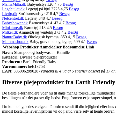
MamaMilla.dk
Babyudstyr 126 4,75
Besøg
Legehjulet.dk
Legetøj på hjul 3725 4,75
Besøg
Livrig.dk
Småbørnsudstyr 218 4,7
Besøg
Netcentret.dk
Legetøj 348 4,7
Besøg
Babyshower.dk
Børneudstyr 4142 4,7
Besøg
Miniature.dk
Børnetøj 218 4,5
Besøg
Milker.dk
Ammetøj og ventetøj 373 4,2
Besøg
NatureBaby.dk
Økologisk børnetøj 859 4,15
Besøg
Mammashop.dk
Baby, graviditet og legetøj 599 4,1
Besøg
Webshop
Produkter
Anmeldelser
Bedømmelse
Link
Navn:
Shampoo og bodywash – Kamille
Kategori:
Diverse plejeprodukter
Producent:
Earth Friendly Baby
Varenummer:
hels18753
EAN:
5060062990287
Vurderet til 4 ud af 5 stjerner baseret på 17 a
Diverse plejeprodukter fra Earth Friendl
De fleste e-forhandlere yder nu til dags mange forskellige muligheder 
bestillingen når det passer dig bedst. Fragtformen er jo super simpe
Du kunne ligeledes vælge at få ordren sendt til din lejlighed eller hu
mindst kostelige leveringsform vil dog altid være selv at hente ordre