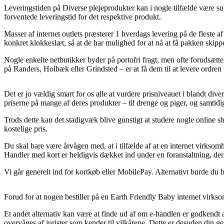
Leveringstiden på Diverse plejeprodukter kan i nogle tilfælde være s
forventede leveringstid for det respektive produkt.
Masser af internet outlets præsterer 1 hverdags levering på de flest
konkret klokkeslæt, så at de har mulighed for at nå at få pakken skipp
Nogle enkelte netbutikker byder på portofri fragt, men ofte forudsætter
på Randers, Holbæk eller Grindsted – er at få dem til at levere ordren
Det er jo vældig smart for os alle at vurdere prisniveauet i blandt di
priserne på mange af deres produkter – til drenge og piger, og samtidi
Trods dette kan det stadigvæk blive gunstigt at studere nogle online 
kostelige pris.
Du skal bare være årvågen med, at i tilfælde af at en internet virksomh
Handler med kort er heldigvis dækket ind under en foranstaltning, de
Vi går generelt ind for kortkøb eller MobilePay. Alternativt burde du 
Forud for at nogen bestiller på en Earth Friendly Baby internet virkso
Et andet alternativ kan være at finde ud af om e-handlen er godkendt 
overvåges af jurister som kender til vilkårene. Dette er desuden din ge