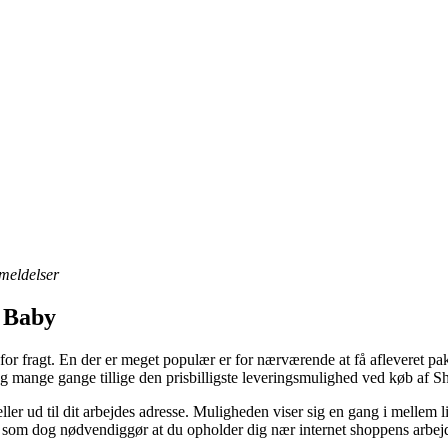
nmeldelser
y Baby
for fragt. En der er meget populær er for nærværende at få afleveret pa
l, og mange gange tillige den prisbilligste leveringsmulighed ved køb a
s eller ud til dit arbejdes adresse. Muligheden viser sig en gang i melle
n, som dog nødvendiggør at du opholder dig nær internet shoppens arbejd