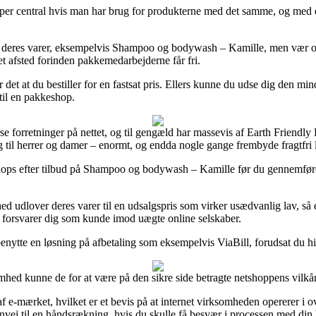
uper central hvis man har brug for produkterne med det samme, og med d
e af deres varer, eksempelvis Shampoo og bodywash – Kamille, men vær o
et afsted forinden pakkemedarbejderne får fri.
 det at du bestiller for en fastsat pris. Ellers kunne du udse dig den m
 til en pakkeshop.
verse forretninger på nettet, og til gengæld har massevis af Earth Frien
g til herrer og damer – enormt, og endda nogle gange frembyde fragtfri 
shops efter tilbud på Shampoo og bodywash – Kamille før du gennemfører 
ed udlover deres varer til en udsalgspris som virker usædvanlig lav, så 
r forsvarer dig som kunde imod uægte online selskaber.
benytte en løsning på afbetaling som eksempelvis ViaBill, forudsat du h
mhed kunne de for at være på den sikre side betragte netshoppens vilkår,
af e-mærket, hvilket er et bevis på at internet virksomheden opererer i 
nvej til en håndsrækning, hvis du skulle få besvær i processen med din b