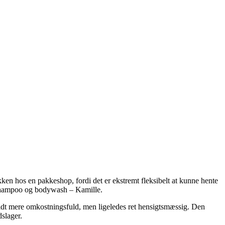
kken hos en pakkeshop, fordi det er ekstremt fleksibelt at kunne hente
f Shampoo og bodywash – Kamille.
m lidt mere omkostningsfuld, men ligeledes ret hensigtsmæssig. Den
slager.