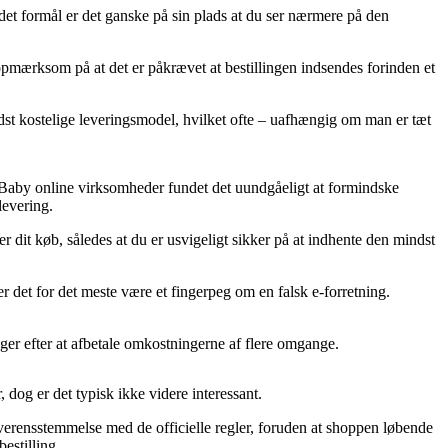
et formål er det ganske på sin plads at du ser nærmere på den
pmærksom på at det er påkrævet at bestillingen indsendes forinden et
indst kostelige leveringsmodel, hvilket ofte – uafhængig om man er tæt
dly Baby online virksomheder fundet det uundgåeligt at formindske
levering.
dit køb, således at du er usvigeligt sikker på at indhente den mindst
er det for det meste være et fingerpeg om en falsk e-forretning.
iger efter at afbetale omkostningerne af flere omgange.
 dog er det typisk ikke videre interessant.
overensstemmelse med de officielle regler, foruden at shoppen løbende
estilling.