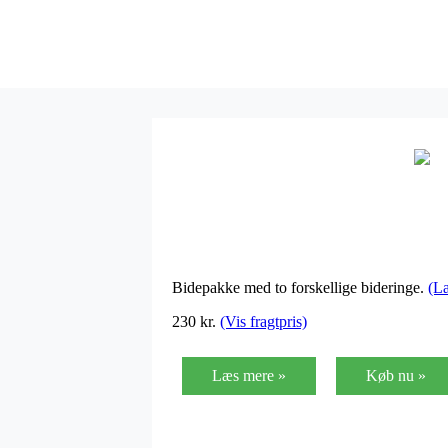
Bidepakke med to forskellige bideringe.
(L
230 kr.
(Vis fragtpris)
Læs mere »
Køb nu »