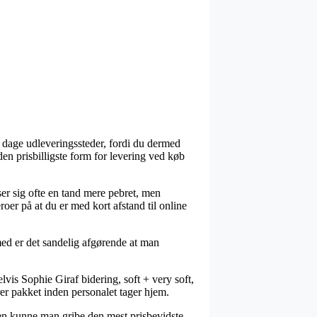
 dage udleveringssteder, fordi du dermed
en prisbilligste form for levering ved køb
iser sig ofte en tand mere pebret, men
roer på at du er med kort afstand til online
emed er det sandelig afgørende at man
is Sophie Giraf bidering, soft + very soft,
arer pakket inden personalet tager hjem.
den kunne man gribe den mest prisbevidste