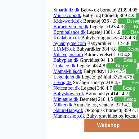
Smartkidz.dk
Baby- og børnetøj 2139 4,95
MiniJacobi.dk
Baby- og børnetøj 369 4,9
Kids-world.dk
Børnetøj 936 4,9
Besø
BarnetsVerden.dk
Legetøj 5123 4,9
Be
Børnibalance.dk
Legetøj 1381 4,9
Bes
Koalabarn.dk
Babybæring udstyr 418 4,8
byhappyme.com
Babyartikler 1112 4,8
LIAMS.dk
Babyartikler 384 4,8
Besø
Villavejen.com
Børneværelset 1100 4,8
Babyplan.dk
Graviditet 94 4,8
Besøg
Tralaleg.dk
Legetøj 48 4,8
Besøg
MamaMilla.dk
Babyudstyr 126 4,75
B
Legehjulet.dk
Legetøj på hjul 3725 4,75
Livrig.dk
Småbørnsudstyr 218 4,7
Bes
Netcentret.dk
Legetøj 348 4,7
Besøg
Babyshower.dk
Børneudstyr 4142 4,7
Miniature.dk
Børnetøj 218 4,5
Besøg
Milker.dk
Ammetøj og ventetøj 373 4,2
NatureBaby.dk
Økologisk børnetøj 859 4,
Mammashop.dk
Baby, graviditet og legetø
Webshop