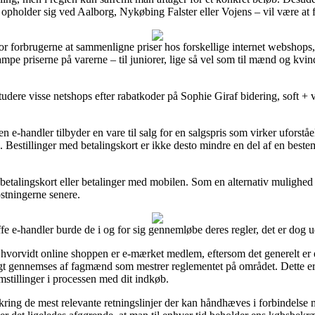
holder sig ved Aalborg, Nykøbing Falster eller Vojens – vil være at f
or forbrugerne at sammenligne priser hos forskellige internet webshops
mpe priserne på varerne – til juniorer, lige så vel som til mænd og kv
tudere visse netshops efter rabatkoder på Sophie Giraf bidering, soft + 
 e-handler tilbyder en vare til salg for en salgspris som virker uforstå
. Bestillinger med betalingskort er ikke desto mindre en del af en bes
 betalingskort eller betalinger med mobilen. Som en alternativ mulighed
ostningerne senere.
 e-handler burde de i og for sig gennemløbe deres regler, det er dog u
e hvorvidt online shoppen er e-mærket medlem, eftersom det generelt er
igt gennemses af fagmænd som mestrer reglementet på området. Dette er 
emstillinger i processen med dit indkøb.
kring de mest relevante retningslinjer der kan håndhæves i forbindelse