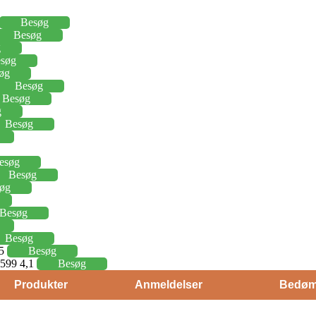
Besøg
Besøg
g
søg
øg
Besøg
Besøg
g
Besøg
esøg
Besøg
øg
Besøg
Besøg
15
Besøg
j 599 4,1
Besøg
Produkter
Anmeldelser
Bedøm