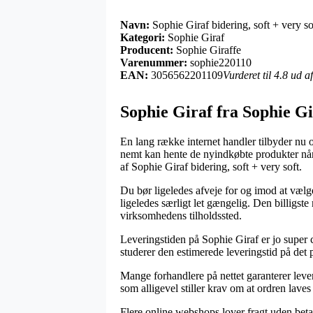
Navn:
Sophie Giraf bidering, soft + very so
Kategori:
Sophie Giraf
Producent:
Sophie Giraffe
Varenummer:
sophie220110
EAN:
3056562201109
Vurderet til 4.8 ud 
Sophie Giraf fra Sophie Gi
En lang række internet handler tilbyder nu
nemt kan hente de nyindkøbte produkter når 
af Sophie Giraf bidering, soft + very soft.
Du bør ligeledes afveje for og imod at vælge 
ligeledes særligt let gængelig. Den billigste
virksomhedens tilholdssted.
Leveringstiden på Sophie Giraf er jo super c
studerer den estimerede leveringstid på det
Mange forhandlere på nettet garanterer lev
som alligevel stiller krav om at ordren laves
Flere online webshops lover fragt uden bet