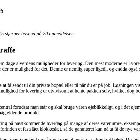
ft
af 5 stjerner baseret på 20 anmeldelser
raffe
 om dage alverdens muligheder for levering. Den mest moderne er i vore
der er mulighed for det. Denne er nemlig super ligetil, og endda også d
at få sendt til din private bopæl eller til når du er på job. Løsningen v
 mulighed for levering er utvivlsomt at hente pakken selv, hvilket dog be
entral forudsat man står og skal bruge varen øjeblikkeligt, og i det øj
 pågældende produkt.
ering på næstkommende hverdag på mange af deres varenumre, eksempelv
 forinden et fastslået klokkeslæt, så de garanteret kan nå at få de nye v
aling, men i reglen kun såfremt man aftager for et konkret beløb. Desu