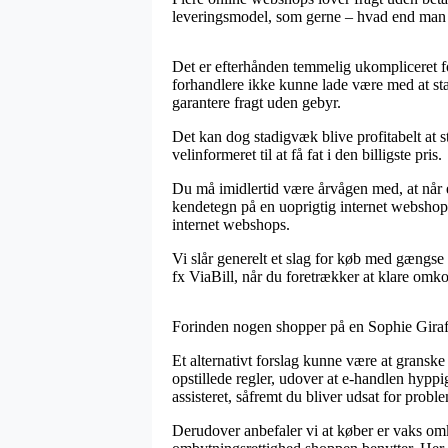
leveringsmodel, som gerne – hvad end man op
Det er efterhånden temmelig ukompliceret f
forhandlere ikke kunne lade være med at sta
garantere fragt uden gebyr.
Det kan dog stadigvæk blive profitabelt at s
velinformeret til at få fat i den billigste pris.
Du må imidlertid være årvågen med, at når en
kendetegn på en uoprigtig internet webshop
internet webshops.
Vi slår generelt et slag for køb med gængse
fx ViaBill, når du foretrækker at klare omk
Forinden nogen shopper på en Sophie Giraffe
Et alternativt forslag kunne være at gransk
opstillede regler, udover at e-handlen hypp
assisteret, såfremt du bliver udsat for probl
Derudover anbefaler vi at køber er vaks om