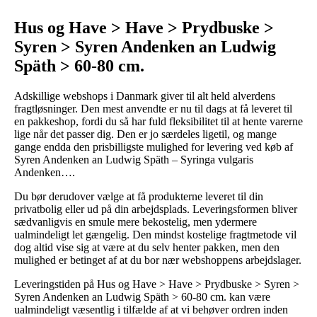
Hus og Have > Have > Prydbuske >
Syren > Syren Andenken an Ludwig
Späth > 60-80 cm.
Adskillige webshops i Danmark giver til alt held alverdens
fragtløsninger. Den mest anvendte er nu til dags at få leveret til
en pakkeshop, fordi du så har fuld fleksibilitet til at hente varerne
lige når det passer dig. Den er jo særdeles ligetil, og mange
gange endda den prisbilligste mulighed for levering ved køb af
Syren Andenken an Ludwig Späth – Syringa vulgaris
Andenken….
Du bør derudover vælge at få produkterne leveret til din
privatbolig eller ud på din arbejdsplads. Leveringsformen bliver
sædvanligvis en smule mere bekostelig, men ydermere
ualmindeligt let gængelig. Den mindst kostelige fragtmetode vil
dog altid vise sig at være at du selv henter pakken, men den
mulighed er betinget af at du bor nær webshoppens arbejdslager.
Leveringstiden på Hus og Have > Have > Prydbuske > Syren >
Syren Andenken an Ludwig Späth > 60-80 cm. kan være
ualmindeligt væsentlig i tilfælde af at vi behøver ordren inden