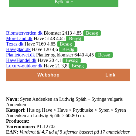
Køb nu »
Blomsterverden.dk
Blomster 2413 4,85
Besøg
MoreLand.dk
Have 5148 4,65
Besøg
Texas.dk
Have 7169 4,65
Besøg
Haveglad.dk
Have 120 4,6
Besøg
Plantetorvet.dk
Planter og blomster 6440 4,45
Besøg
HaveHandel.dk
Have 20 4,1
Besøg
Luxury-outdoor.dk
Have 21 3,8
Besøg
Webshop
Link
Navn:
Syren Andenken an Ludwig Späth – Syringa vulgaris
Andenken…
Kategori:
Hus og Have > Have > Prydbuske > Syren > Syren
Andenken an Ludwig Späth > 60-80 cm.
Producent:
Varenummer:
PT-12702
EAN:
Vurderet til 4.7 ud af 5 stjerner baseret på 17 anmeldelser