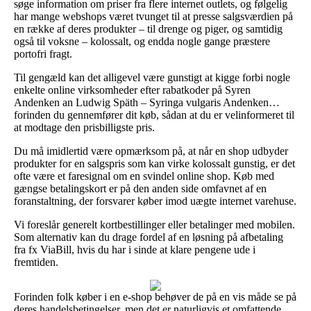
søge information om priser fra flere internet outlets, og følgelig
har mange webshops været tvunget til at presse salgsværdien på
en række af deres produkter – til drenge og piger, og samtidig
også til voksne – kolossalt, og endda nogle gange præstere
portofri fragt.
Til gengæld kan det alligevel være gunstigt at kigge forbi nogle
enkelte online virksomheder efter rabatkoder på Syren
Andenken an Ludwig Späth – Syringa vulgaris Andenken…
forinden du gennemfører dit køb, sådan at du er velinformeret til
at modtage den prisbilligste pris.
Du må imidlertid være opmærksom på, at når en shop udbyder
produkter for en salgspris som kan virke kolossalt gunstig, er det
ofte være et faresignal om en svindel online shop. Køb med
gængse betalingskort er på den anden side omfavnet af en
foranstaltning, der forsvarer køber imod uægte internet varehuse.
Vi foreslår generelt kortbestillinger eller betalinger med mobilen.
Som alternativ kan du drage fordel af en løsning på afbetaling
fra fx ViaBill, hvis du har i sinde at klare pengene ude i
fremtiden.
Forinden folk køber i en e-shop behøver de på en vis måde se på
deres handelsbetingelser, men det er naturligvis et omfattende