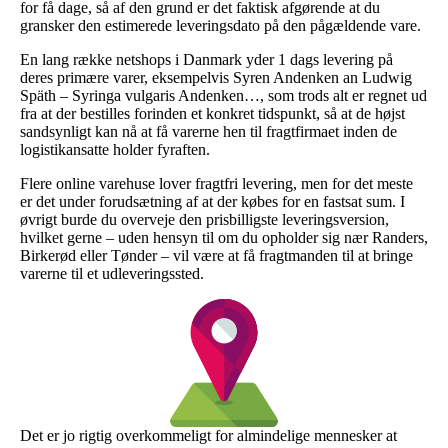
for få dage, så af den grund er det faktisk afgørende at du
gransker den estimerede leveringsdato på den pågældende vare.
En lang række netshops i Danmark yder 1 dags levering på
deres primære varer, eksempelvis Syren Andenken an Ludwig
Späth – Syringa vulgaris Andenken…, som trods alt er regnet ud
fra at der bestilles forinden et konkret tidspunkt, så at de højst
sandsynligt kan nå at få varerne hen til fragtfirmaet inden de
logistikansatte holder fyraften.
Flere online varehuse lover fragtfri levering, men for det meste
er det under forudsætning af at der købes for en fastsat sum. I
øvrigt burde du overveje den prisbilligste leveringsversion,
hvilket gerne – uden hensyn til om du opholder sig nær Randers,
Birkerød eller Tønder – vil være at få fragtmanden til at bringe
varerne til et udleveringssted.
Det er jo rigtig overkommeligt for almindelige mennesker at