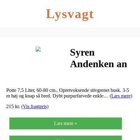
Lysvagt
Syren
Andenken an
Ludwig Späth
– Syringa
Potte 7,5 Liter, 60-80 cm., Opretvoksende stivgrenet busk. 3-5
vulgaris
m høj og knap så bred. Dybt purpurfarvede enkle…
(Læs mere)
215 kr.
(Vis fragtpris)
Andenken…
Læs mere »