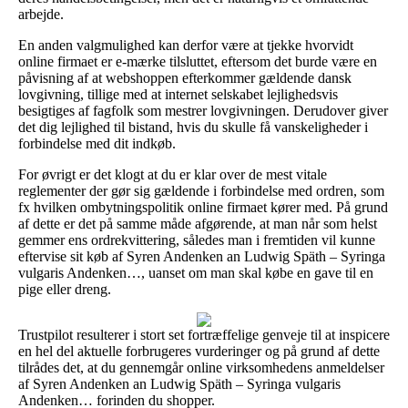
arbejde.
En anden valgmulighed kan derfor være at tjekke hvorvidt
online firmaet er e-mærke tilsluttet, eftersom det burde være en
påvisning af at webshoppen efterkommer gældende dansk
lovgivning, tillige med at internet selskabet lejlighedsvis
besigtiges af fagfolk som mestrer lovgivningen. Derudover giver
det dig lejlighed til bistand, hvis du skulle få vanskeligheder i
forbindelse med dit indkøb.
For øvrigt er det klogt at du er klar over de mest vitale
reglementer der gør sig gældende i forbindelse med ordren, som
fx hvilken ombytningspolitik online firmaet kører med. På grund
af dette er det på samme måde afgørende, at man når som helst
gemmer ens ordrekvittering, således man i fremtiden vil kunne
eftervise sit køb af Syren Andenken an Ludwig Späth – Syringa
vulgaris Andenken…, uanset om man skal købe en gave til en
pige eller dreng.
Trustpilot resulterer i stort set fortræffelige genveje til at inspicere
en hel del aktuelle forbrugeres vurderinger og på grund af dette
tilrådes det, at du gennemgår online virksomhedens anmeldelser
af Syren Andenken an Ludwig Späth – Syringa vulgaris
Andenken… forinden du shopper.