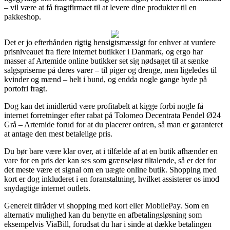
– vil være at få fragtfirmaet til at levere dine produkter til en
pakkeshop.
Det er jo efterhånden rigtig hensigtsmæssigt for enhver at vurdere
prisniveauet fra flere internet butikker i Danmark, og ergo har
masser af Artemide online butikker set sig nødsaget til at sænke
salgspriserne på deres varer – til piger og drenge, men ligeledes til
kvinder og mænd – helt i bund, og endda nogle gange byde på
portofri fragt.
Dog kan det imidlertid være profitabelt at kigge forbi nogle få
internet forretninger efter rabat på Tolomeo Decentrata Pendel Ø24
Grå – Artemide forud for at du placerer ordren, så man er garanteret
at antage den mest betalelige pris.
Du bør bare være klar over, at i tilfælde af at en butik afhænder en
vare for en pris der kan ses som grænseløst tiltalende, så er det for
det meste være et signal om en uægte online butik. Shopping med
kort er dog inkluderet i en foranstaltning, hvilket assisterer os imod
snydagtige internet outlets.
Generelt tilråder vi shopping med kort eller MobilePay. Som en
alternativ mulighed kan du benytte en afbetalingsløsning som
eksempelvis ViaBill, forudsat du har i sinde at dække betalingen