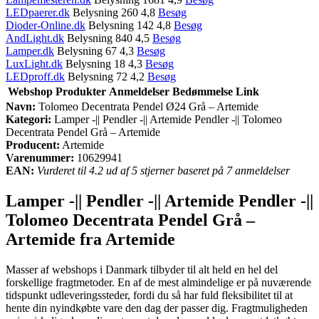
LEDpaerer.dk
Belysning 260 4,8
Besøg
Dioder-Online.dk
Belysning 142 4,8
Besøg
AndLight.dk
Belysning 840 4,5
Besøg
Lamper.dk
Belysning 67 4,3
Besøg
LuxLight.dk
Belysning 18 4,3
Besøg
LEDproff.dk
Belysning 72 4,2
Besøg
Webshop
Produkter
Anmeldelser
Bedømmelse
Link
Navn:
Tolomeo Decentrata Pendel Ø24 Grå – Artemide
Kategori:
Lamper -|| Pendler -|| Artemide Pendler -|| Tolomeo
Decentrata Pendel Grå – Artemide
Producent:
Artemide
Varenummer:
10629941
EAN:
Vurderet til 4.2 ud af 5 stjerner baseret på 7 anmeldelser
Lamper -|| Pendler -|| Artemide Pendler -||
Tolomeo Decentrata Pendel Grå –
Artemide fra Artemide
Masser af webshops i Danmark tilbyder til alt held en hel del
forskellige fragtmetoder. En af de mest almindelige er på nuværende
tidspunkt udleveringssteder, fordi du så har fuld fleksibilitet til at
hente din nyindkøbte vare den dag der passer dig. Fragtmuligheden