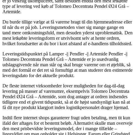
er jo virkelig ukompliceret, samt desuden endda den mest letkøbte
type af levering ved køb af Tolomeo Decentrata Pendel Ø24 Grå –
Artemide.
Du burde tillige vælge at få varerne bragt til din hjemmeadresse eller
til når du er på job. Leveringsmetoden viser sig mange gange en
tand mere omkostningsfuld, men desuden yderst uproblematisk. Den
mest letkøbte leveringsform er utvivlsomt selv at hente ordren,
hvilket forudsætter at du bor i kort afstand af e-handlens tilholdssted.
Leveringstidspunktet på Lamper -|| Pendler -|| Artemide Pendler -||
Tolomeo Decentrata Pendel Grå – Artemide er jo usædvanlig
udslagsgivende når man står og skal bruge varerne om et øjeblik, så
med det formål er det ret så fornuftigt at man studerer den estimerede
leveringsdato for det aktuelle produkt.
De fleste internet virksomheder lover muligheden for dag-til-dag
levering på masser af varenumre, eksempelvis Tolomeo Decentrata
Pendel Ø24 Grå – Artemide, som dog antager at ordren indsendes
tidligere end et givent tidspunkt, så at de højst sandsynligt kan nå at
få dit nye produkt klargjort inden logistikpersonalet drager hjemad.
Indtil flere internet shops garanterer fragt uden betaling, men tit kun
ifald der aftages for et bestemt beløb. Alternativt skulle man overveje
den mest prisbevidste leveringsmodel, der i mange tilfælde –
ligegyldigt om man opholder sig i Helsingør, Farum eller Grindsted