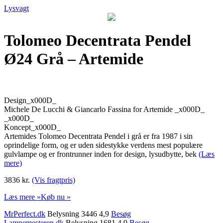
Lysvagt
Tolomeo Decentrata Pendel
Ø24 Grå – Artemide
Design_x000D_
Michele De Lucchi & Giancarlo Fassina for Artemide _x000D_
_x000D_
Koncept_x000D_
Artemides Tolomeo Decentrata Pendel i grå er fra 1987 i sin
oprindelige form, og er uden sidestykke verdens mest populære
gulvlampe og er frontrunner inden for design, lysudbytte, bek
(Læs
mere)
3836 kr.
(Vis fragtpris)
Læs mere »
Køb nu »
MrPerfect.dk
Belysning 3446 4,9
Besøg
Lampemesteren.dk
Belysning 1681 4,9
Besøg