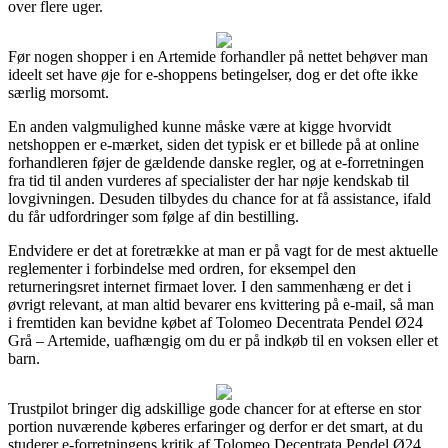
over flere uger.
Før nogen shopper i en Artemide forhandler på nettet behøver man
ideelt set have øje for e-shoppens betingelser, dog er det ofte ikke
særlig morsomt.
En anden valgmulighed kunne måske være at kigge hvorvidt
netshoppen er e-mærket, siden det typisk er et billede på at online
forhandleren føjer de gældende danske regler, og at e-forretningen
fra tid til anden vurderes af specialister der har nøje kendskab til
lovgivningen. Desuden tilbydes du chance for at få assistance, ifald
du får udfordringer som følge af din bestilling.
Endvidere er det at foretrække at man er på vagt for de mest aktuelle
reglementer i forbindelse med ordren, for eksempel den
returneringsret internet firmaet lover. I den sammenhæng er det i
øvrigt relevant, at man altid bevarer ens kvittering på e-mail, så man
i fremtiden kan bevidne købet af Tolomeo Decentrata Pendel Ø24
Grå – Artemide, uafhængig om du er på indkøb til en voksen eller et
barn.
Trustpilot bringer dig adskillige gode chancer for at efterse en stor
portion nuværende køberes erfaringer og derfor er det smart, at du
studerer e-forretningens kritik af Tolomeo Decentrata Pendel Ø24