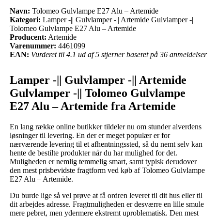
Navn:
Tolomeo Gulvlampe E27 Alu – Artemide
Kategori:
Lamper -|| Gulvlamper -|| Artemide Gulvlamper -||
Tolomeo Gulvlampe E27 Alu – Artemide
Producent:
Artemide
Varenummer:
4461099
EAN:
Vurderet til 4.1 ud af 5 stjerner baseret på 36 anmeldelser
Lamper -|| Gulvlamper -|| Artemide
Gulvlamper -|| Tolomeo Gulvlampe
E27 Alu – Artemide fra Artemide
En lang række online butikker tildeler nu om stunder alverdens
løsninger til levering. En der er meget populær er for
nærværende levering til et afhentningssted, så du nemt selv kan
hente de bestilte produkter når du har mulighed for det.
Muligheden er nemlig temmelig smart, samt typisk derudover
den mest prisbevidste fragtform ved køb af Tolomeo Gulvlampe
E27 Alu – Artemide.
Du burde lige så vel prøve at få ordren leveret til dit hus eller til
dit arbejdes adresse. Fragtmuligheden er desværre en lille smule
mere pebret, men ydermere ekstremt uproblematisk. Den mest