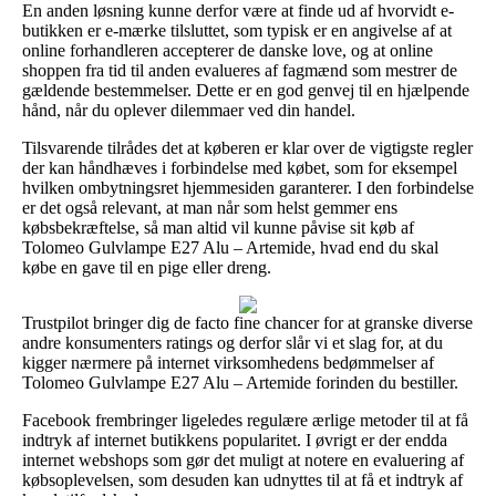
En anden løsning kunne derfor være at finde ud af hvorvidt e-
butikken er e-mærke tilsluttet, som typisk er en angivelse af at
online forhandleren accepterer de danske love, og at online
shoppen fra tid til anden evalueres af fagmænd som mestrer de
gældende bestemmelser. Dette er en god genvej til en hjælpende
hånd, når du oplever dilemmaer ved din handel.
Tilsvarende tilrådes det at køberen er klar over de vigtigste regler
der kan håndhæves i forbindelse med købet, som for eksempel
hvilken ombytningsret hjemmesiden garanterer. I den forbindelse
er det også relevant, at man når som helst gemmer ens
købsbekræftelse, så man altid vil kunne påvise sit køb af
Tolomeo Gulvlampe E27 Alu – Artemide, hvad end du skal
købe en gave til en pige eller dreng.
Trustpilot bringer dig de facto fine chancer for at granske diverse
andre konsumenters ratings og derfor slår vi et slag for, at du
kigger nærmere på internet virksomhedens bedømmelser af
Tolomeo Gulvlampe E27 Alu – Artemide forinden du bestiller.
Facebook frembringer ligeledes regulære ærlige metoder til at få
indtryk af internet butikkens popularitet. I øvrigt er der endda
internet webshops som gør det muligt at notere en evaluering af
købsoplevelsen, som desuden kan udnyttes til at få et indtryk af