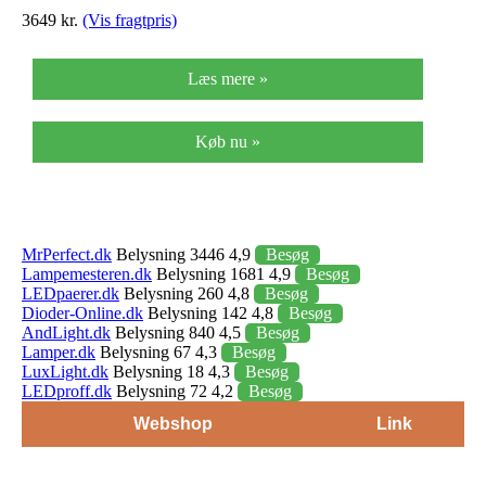
3649 kr.
(Vis fragtpris)
Læs mere »
Køb nu »
MrPerfect.dk
Belysning 3446 4,9
Besøg
Lampemesteren.dk
Belysning 1681 4,9
Besøg
LEDpaerer.dk
Belysning 260 4,8
Besøg
Dioder-Online.dk
Belysning 142 4,8
Besøg
AndLight.dk
Belysning 840 4,5
Besøg
Lamper.dk
Belysning 67 4,3
Besøg
LuxLight.dk
Belysning 18 4,3
Besøg
LEDproff.dk
Belysning 72 4,2
Besøg
Webshop
Link