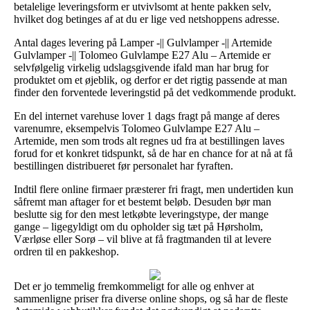
betalelige leveringsform er utvivlsomt at hente pakken selv,
hvilket dog betinges af at du er lige ved netshoppens adresse.
Antal dages levering på Lamper -|| Gulvlamper -|| Artemide
Gulvlamper -|| Tolomeo Gulvlampe E27 Alu – Artemide er
selvfølgelig virkelig udslagsgivende ifald man har brug for
produktet om et øjeblik, og derfor er det rigtig passende at man
finder den forventede leveringstid på det vedkommende produkt.
En del internet varehuse lover 1 dags fragt på mange af deres
varenumre, eksempelvis Tolomeo Gulvlampe E27 Alu –
Artemide, men som trods alt regnes ud fra at bestillingen laves
forud for et konkret tidspunkt, så de har en chance for at nå at få
bestillingen distribueret før personalet har fyraften.
Indtil flere online firmaer præsterer fri fragt, men undertiden kun
såfremt man aftager for et bestemt beløb. Desuden bør man
beslutte sig for den mest letkøbte leveringstype, der mange
gange – ligegyldigt om du opholder sig tæt på Hørsholm,
Værløse eller Sorø – vil blive at få fragtmanden til at levere
ordren til en pakkeshop.
Det er jo temmelig fremkommeligt for alle og enhver at
sammenligne priser fra diverse online shops, og så har de fleste