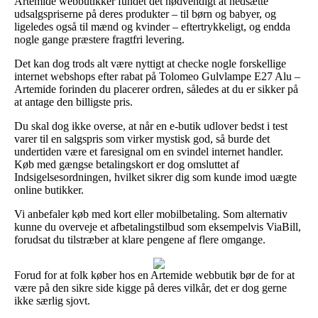
Artemide webbutikker fundet det nødvendigt at nedsætte
udsalgspriserne på deres produkter – til børn og babyer, og
ligeledes også til mænd og kvinder – eftertrykkeligt, og endda
nogle gange præstere fragtfri levering.
Det kan dog trods alt være nyttigt at checke nogle forskellige
internet webshops efter rabat på Tolomeo Gulvlampe E27 Alu –
Artemide forinden du placerer ordren, således at du er sikker på
at antage den billigste pris.
Du skal dog ikke overse, at når en e-butik udlover bedst i test
varer til en salgspris som virker mystisk god, så burde det
undertiden være et faresignal om en svindel internet handler.
Køb med gængse betalingskort er dog omsluttet af
Indsigelsesordningen, hvilket sikrer dig som kunde imod uægte
online butikker.
Vi anbefaler køb med kort eller mobilbetaling. Som alternativ
kunne du overveje et afbetalingstilbud som eksempelvis ViaBill,
forudsat du tilstræber at klare pengene af flere omgange.
Forud for at folk køber hos en Artemide webbutik bør de for at
være på den sikre side kigge på deres vilkår, det er dog gerne
ikke særlig sjovt.