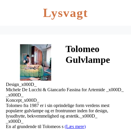
Lysvagt
Tolomeo
Gulvlampe
E27 Alu –
Artemide
Design_x000D_
Michele De Lucchi & Giancarlo Fassina for Artemide _x000D_
_x000D_
Koncept_x000D_
Tolomeo fra 1987 er i sin oprindelige form verdens mest
populære gulvlampe og er frontrunner inden for design,
lysudbytte, bekvemmelighed og æstetik._x000D_
_x000D_
En af grundende til Tolomeos s
(Læs mere)