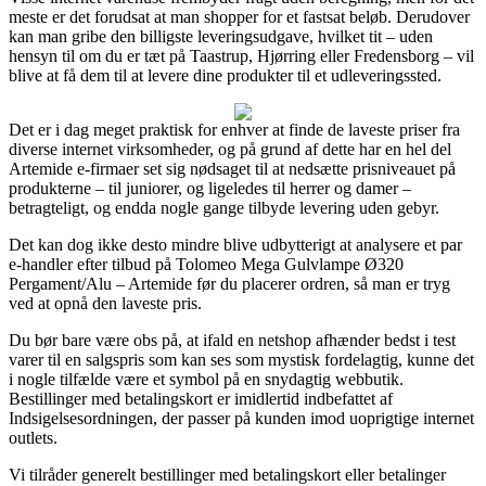
meste er det forudsat at man shopper for et fastsat beløb. Derudover
kan man gribe den billigste leveringsudgave, hvilket tit – uden
hensyn til om du er tæt på Taastrup, Hjørring eller Fredensborg – vil
blive at få dem til at levere dine produkter til et udleveringssted.
Det er i dag meget praktisk for enhver at finde de laveste priser fra
diverse internet virksomheder, og på grund af dette har en hel del
Artemide e-firmaer set sig nødsaget til at nedsætte prisniveauet på
produkterne – til juniorer, og ligeledes til herrer og damer –
betragteligt, og endda nogle gange tilbyde levering uden gebyr.
Det kan dog ikke desto mindre blive udbytterigt at analysere et par
e-handler efter tilbud på Tolomeo Mega Gulvlampe Ø320
Pergament/Alu – Artemide før du placerer ordren, så man er tryg
ved at opnå den laveste pris.
Du bør bare være obs på, at ifald en netshop afhænder bedst i test
varer til en salgspris som kan ses som mystisk fordelagtig, kunne det
i nogle tilfælde være et symbol på en snydagtig webbutik.
Bestillinger med betalingskort er imidlertid indbefattet af
Indsigelsesordningen, der passer på kunden imod uoprigtige internet
outlets.
Vi tilråder generelt bestillinger med betalingskort eller betalinger