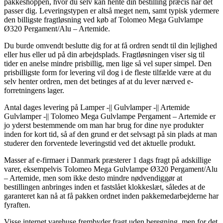
pakkeshoppen, hvor du selv kan hente din bestilling præcis når det
passer dig. Leveringstypen er altså meget nem, samt typisk ydermere
den billigste fragtløsning ved køb af Tolomeo Mega Gulvlampe
Ø320 Pergament/Alu – Artemide.
Du burde omvendt beslutte dig for at få ordren sendt til din lejlighed
eller hus eller ud på din arbejdsplads. Fragtløsningen viser sig til
tider en anelse mindre prisbillig, men lige så vel super simpel. Den
prisbilligste form for levering vil dog i de fleste tilfælde være at du
selv henter ordren, men det betinges af at du lever nærved e-
forretningens lager.
Antal dages levering på Lamper -|| Gulvlamper -|| Artemide
Gulvlamper -|| Tolomeo Mega Gulvlampe Pergament – Artemide er
jo yderst bestemmende om man har brug for dine nye produkter
inden for kort tid, så af den grund er det selvsagt på sin plads at man
studerer den forventede leveringstid ved det aktuelle produkt.
Masser af e-firmaer i Danmark præsterer 1 dags fragt på adskillige
varer, eksempelvis Tolomeo Mega Gulvlampe Ø320 Pergament/Alu
– Artemide, men som ikke desto mindre nødvendiggør at
bestillingen anbringes inden et fastslået klokkeslæt, således at de
garanteret kan nå at få pakken ordnet inden pakkemedarbejderne har
fyraften.
Visse internet varehuse frembyder fragt uden beregning, men for det