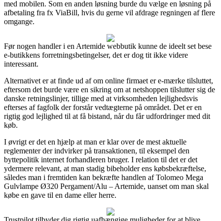
med mobilen. Som en anden løsning burde du vælge en løsning på
afbetaling fra fx ViaBill, hvis du gerne vil afdrage regningen af flere
omgange.
Før nogen handler i en Artemide webbutik kunne de ideelt set bese
e-butikkens forretningsbetingelser, det er dog tit ikke videre
interessant.
Alternativet er at finde ud af om online firmaet er e-mærke tilsluttet,
eftersom det burde være en sikring om at netshoppen tilslutter sig de
danske retningslinjer, tillige med at virksomheden lejlighedsvis
efterses af fagfolk der forstår vedtægterne på området. Det er en
rigtig god lejlighed til at få bistand, når du får udfordringer med dit
køb.
I øvrigt er det en hjælp at man er klar over de mest aktuelle
reglementer der indvirker på transaktionen, til eksempel den
byttepolitik internet forhandleren bruger. I relation til det er det
ydermere relevant, at man stadig bibeholder ens købsbekræftelse,
således man i fremtiden kan bekræfte handlen af Tolomeo Mega
Gulvlampe Ø320 Pergament/Alu – Artemide, uanset om man skal
købe en gave til en dame eller herre.
Trustpilot tilbyder dig rigtig uafhængige muligheder for at blive