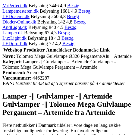
MrPerfect.dk
Belysning 3446 4,9
Besøg
Lampemesteren.dk
Belysning 1681 4,9
Besøg
LEDpaerer.dk
Belysning 260 4,8
Besøg
Dioder-Online.dk
Belysning 142 4,8
Besøg
AndLight.dk
Belysning 840 4,5
Besøg
Lamper.dk
Belysning 67 4,3
Besøg
LuxLight.dk
Belysning 18 4,3
Besøg
LEDproff.dk
Belysning 72 4,2
Besøg
Webshop
Produkter
Anmeldelser
Bedømmelse
Link
Navn:
Tolomeo Mega Gulvlampe Ø320 Pergament/Alu – Artemide
Kategori:
Lamper -|| Gulvlamper -|| Artemide Gulvlamper -||
Tolomeo Mega Gulvlampe Pergament – Artemide
Producent:
Artemide
Varenummer:
4462287
EAN:
Vurderet til 3.8 ud af 5 stjerner baseret på 47 anmeldelser
Lamper -|| Gulvlamper -|| Artemide
Gulvlamper -|| Tolomeo Mega Gulvlampe
Pergament – Artemide fra Artemide
Flere netbutikker i Danmark tildeler i vore dage en lang række
forskellige muligheder for levering. En favorit er lige nu