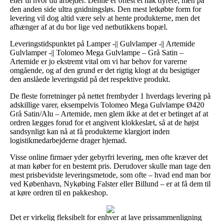
eller til hvor du arbejder. Denne er oftest et hak dyrere, men på
den anden side ultra gnidningsløs. Den mest letkøbte form for
levering vil dog altid være selv at hente produkterne, men det
afhænger af at du bor lige ved netbutikkens bopæl.
Leveringstidspunktet på Lamper -|| Gulvlamper -|| Artemide
Gulvlamper -|| Tolomeo Mega Gulvlampe – Grå Satin –
Artemide er jo ekstremt vital om vi har behov for varerne
omgående, og af den grund er det rigtig klogt at du besigtiger
den anslåede leveringstid på det respektive produkt.
De fleste forretninger på nettet frembyder 1 hverdags levering på
adskillige varer, eksempelvis Tolomeo Mega Gulvlampe Ø420
Grå Satin/Alu – Artemide, men glem ikke at det er betinget af at
ordren lægges forud for et angivent klokkeslæt, så at de højst
sandsynligt kan nå at få produkterne klargjort inden
logistikmedarbejderne drager hjemad.
Visse online firmaer yder gebyrfri levering, men ofte kræver det
at man køber for en bestemt pris. Derudover skulle man tage den
mest prisbevidste leveringsmetode, som ofte – hvad end man bor
ved København, Nykøbing Falster eller Billund – er at få dem til
at køre ordren til en pakkeshop.
Det er virkelig fleksibelt for enhver at lave prissammenligning