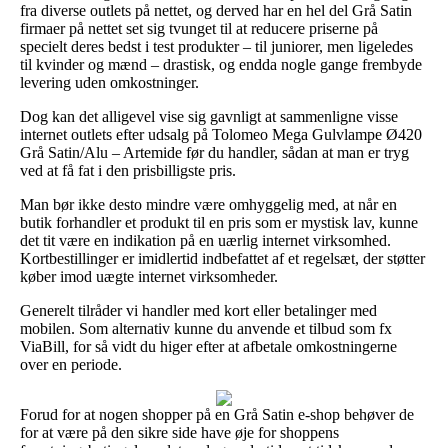
fra diverse outlets på nettet, og derved har en hel del Grå Satin
firmaer på nettet set sig tvunget til at reducere priserne på
specielt deres bedst i test produkter – til juniorer, men ligeledes
til kvinder og mænd – drastisk, og endda nogle gange frembyde
levering uden omkostninger.
Dog kan det alligevel vise sig gavnligt at sammenligne visse
internet outlets efter udsalg på Tolomeo Mega Gulvlampe Ø420
Grå Satin/Alu – Artemide før du handler, sådan at man er tryg
ved at få fat i den prisbilligste pris.
Man bør ikke desto mindre være omhyggelig med, at når en
butik forhandler et produkt til en pris som er mystisk lav, kunne
det tit være en indikation på en uærlig internet virksomhed.
Kortbestillinger er imidlertid indbefattet af et regelsæt, der støtter
køber imod uægte internet virksomheder.
Generelt tilråder vi handler med kort eller betalinger med
mobilen. Som alternativ kunne du anvende et tilbud som fx
ViaBill, for så vidt du higer efter at afbetale omkostningerne
over en periode.
Forud for at nogen shopper på en Grå Satin e-shop behøver de
for at være på den sikre side have øje for shoppens