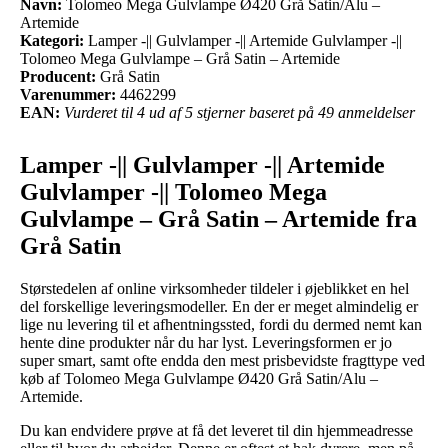
Navn:
Tolomeo Mega Gulvlampe Ø420 Grå Satin/Alu –
Artemide
Kategori:
Lamper -|| Gulvlamper -|| Artemide Gulvlamper -||
Tolomeo Mega Gulvlampe – Grå Satin – Artemide
Producent:
Grå Satin
Varenummer:
4462299
EAN:
Vurderet til 4 ud af 5 stjerner baseret på 49 anmeldelser
Lamper -|| Gulvlamper -|| Artemide
Gulvlamper -|| Tolomeo Mega
Gulvlampe – Grå Satin – Artemide fra
Grå Satin
Størstedelen af online virksomheder tildeler i øjeblikket en hel
del forskellige leveringsmodeller. En der er meget almindelig er
lige nu levering til et afhentningssted, fordi du dermed nemt kan
hente dine produkter når du har lyst. Leveringsformen er jo
super smart, samt ofte endda den mest prisbevidste fragttype ved
køb af Tolomeo Mega Gulvlampe Ø420 Grå Satin/Alu –
Artemide.
Du kan endvidere prøve at få det leveret til din hjemmeadresse