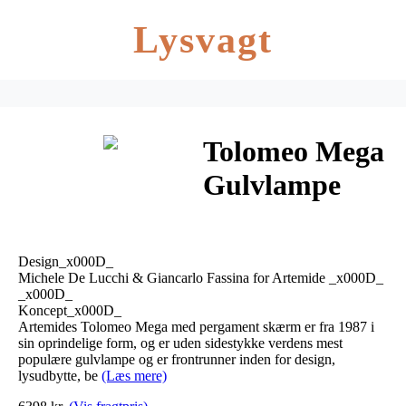
Lysvagt
Tolomeo Mega
Gulvlampe
Ø420 Grå
Satin/Alu –
Design_x000D_
Artemide
Michele De Lucchi & Giancarlo Fassina for Artemide _x000D_
_x000D_
Koncept_x000D_
Artemides Tolomeo Mega med pergament skærm er fra 1987 i
sin oprindelige form, og er uden sidestykke verdens mest
populære gulvlampe og er frontrunner inden for design,
lysudbytte, be
(Læs mere)