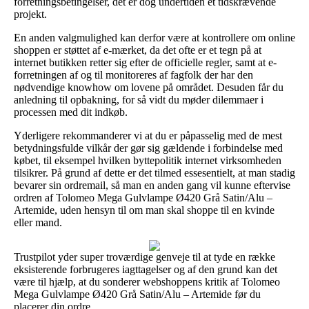
forretningsbetingelser, det er dog undertiden et tidskrævende
projekt.
En anden valgmulighed kan derfor være at kontrollere om online
shoppen er støttet af e-mærket, da det ofte er et tegn på at
internet butikken retter sig efter de officielle regler, samt at e-
forretningen af og til monitoreres af fagfolk der har den
nødvendige knowhow om lovene på området. Desuden får du
anledning til opbakning, for så vidt du møder dilemmaer i
processen med dit indkøb.
Yderligere rekommanderer vi at du er påpasselig med de mest
betydningsfulde vilkår der gør sig gældende i forbindelse med
købet, til eksempel hvilken byttepolitik internet virksomheden
tilsikrer. På grund af dette er det tilmed essesentielt, at man stadig
bevarer sin ordremail, så man en anden gang vil kunne eftervise
ordren af Tolomeo Mega Gulvlampe Ø420 Grå Satin/Alu –
Artemide, uden hensyn til om man skal shoppe til en kvinde
eller mand.
Trustpilot yder super troværdige genveje til at tyde en række
eksisterende forbrugeres iagttagelser og af den grund kan det
være til hjælp, at du sonderer webshoppens kritik af Tolomeo
Mega Gulvlampe Ø420 Grå Satin/Alu – Artemide før du
placerer din ordre.