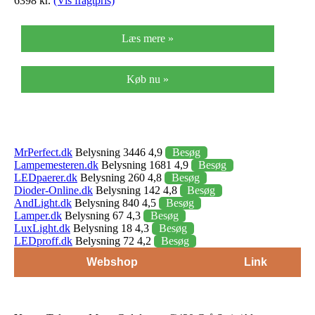
6398 kr.
(Vis fragtpris)
Læs mere »
Køb nu »
MrPerfect.dk
Belysning 3446 4,9
Besøg
Lampemesteren.dk
Belysning 1681 4,9
Besøg
LEDpaerer.dk
Belysning 260 4,8
Besøg
Dioder-Online.dk
Belysning 142 4,8
Besøg
AndLight.dk
Belysning 840 4,5
Besøg
Lamper.dk
Belysning 67 4,3
Besøg
LuxLight.dk
Belysning 18 4,3
Besøg
LEDproff.dk
Belysning 72 4,2
Besøg
Webshop
Link