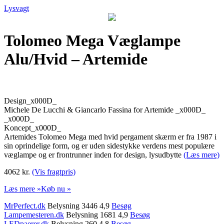
Lysvagt
Tolomeo Mega Væglampe
Alu/Hvid – Artemide
Design_x000D_
Michele De Lucchi & Giancarlo Fassina for Artemide _x000D_
_x000D_
Koncept_x000D_
Artemides Tolomeo Mega med hvid pergament skærm er fra 1987 i
sin oprindelige form, og er uden sidestykke verdens mest populære
væglampe og er frontrunner inden for design, lysudbytte
(Læs mere)
4062 kr.
(Vis fragtpris)
Læs mere »
Køb nu »
MrPerfect.dk
Belysning 3446 4,9
Besøg
Lampemesteren.dk
Belysning 1681 4,9
Besøg
LEDpaerer.dk
Belysning 260 4,8
Besøg