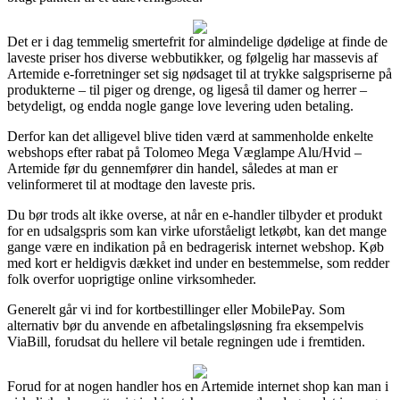
Det er i dag temmelig smertefrit for almindelige dødelige at finde de
laveste priser hos diverse webbutikker, og følgelig har massevis af
Artemide e-forretninger set sig nødsaget til at trykke salgspriserne på
produkterne – til piger og drenge, og ligeså til damer og herrer –
betydeligt, og endda nogle gange love levering uden betaling.
Derfor kan det alligevel blive tiden værd at sammenholde enkelte
webshops efter rabat på Tolomeo Mega Væglampe Alu/Hvid –
Artemide før du gennemfører din handel, således at man er
velinformeret til at modtage den laveste pris.
Du bør trods alt ikke overse, at når en e-handler tilbyder et produkt
for en udsalgspris som kan virke uforståeligt letkøbt, kan det mange
gange være en indikation på en bedragerisk internet webshop. Køb
med kort er heldigvis dækket ind under en bestemmelse, som redder
folk overfor uoprigtige online virksomheder.
Generelt går vi ind for kortbestillinger eller MobilePay. Som
alternativ bør du anvende en afbetalingsløsning fra eksempelvis
ViaBill, forudsat du hellere vil betale regningen ude i fremtiden.
Forud for at nogen handler hos en Artemide internet shop kan man i