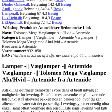
Dioder-Online.dk
Belysning 142 4,8
Besøg
AndLight.dk
Belysning 840 4,5
Besøg
Lamper.dk
Belysning 67 4,3
Besøg
LuxLight.dk
Belysning 18 4,3
Besøg
LEDproff.dk
Belysning 72 4,2
Besøg
Webshop
Produkter
Anmeldelser
Bedømmelse
Link
Navn:
Tolomeo Mega Væglampe Alu/Hvid – Artemide
Kategori:
Lamper -|| Væglamper -|| Artemide Væglamper -||
Tolomeo Mega Væglampe Alu/Hvid – Artemide
Producent:
Artemide
Varenummer:
9321858
EAN:
Vurderet til 3.5 ud af 5 stjerner baseret på 44 anmeldelser
Lamper -|| Væglamper -|| Artemide
Væglamper -|| Tolomeo Mega Væglampe
Alu/Hvid – Artemide fra Artemide
Adskillige e-firmaer frembyder i vore dage et bredt udvalg af
muligheder for levering. En af de mest anvendte er på nuværende
tidspunkt at få afleveret pakken hos en pakkeshop, hvor du kan
afhente dine varer når det passer dig. Leveringstypen er nemlig ultra
enkel, samt oftest ydermere den prisbilligste slags levering ved køb