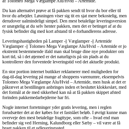
af Tolomeo Mega Væglampe Alu/Hvid – Artemide.
Du kan alternativt prøve at få pakken sendt til hvor du bor eller til
hvor du arbejder. Løsningen viser sig tit en sjat mere bekostelig, men
derudover ualmindeligt simpel. Den mest betalelige leveringsversion
er unægtelig at du selv henter pakken, men det er betinget af at du
fysisk befinder dig med kort afstand til e-forhandlerens adresse.
Leveringshastigheden på Lamper -|| Væglamper -|| Artemide
Væglamper -|| Tolomeo Mega Væglampe Alu/Hvid – Artemide er jo
ekstremt bestemmende ifald man skal bruge dine nye produkter om
kort tid, så i det øjemed er det naturligvis på sin plads at du
kontrollerer den forventede leveringstid ved det aktuelle produkt.
En stor portion internet butikker reklamerer med muligheden for
dag-til-dag levering på mange af shoppens varenumre, eksempelvis
Tolomeo Mega Væglampe Alu/Hvid – Artemide, men husk at det er
påkrævet at bestillingen anbringes inden et besluttet klokkeslæt, med
det formål at de med sikkerhed kan nå at få pakken skippet afsted
forinden pakkemedarbejderne har fri.
Nogle internet forretninger yder gratis levering, men i reglen
forudsætter det at der købes for et fastslået beløb. I øvrigt kunne man
overveje den mest betalelige fragttype, som ofte – hvad end man
befinder sig ved Herning, Kalundborg eller Sæby – vil være at få
bragt pakken til et udleveringssted.