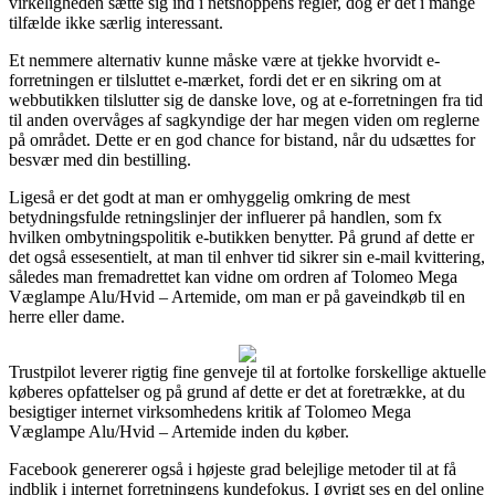
virkeligheden sætte sig ind i netshoppens regler, dog er det i mange
tilfælde ikke særlig interessant.
Et nemmere alternativ kunne måske være at tjekke hvorvidt e-
forretningen er tilsluttet e-mærket, fordi det er en sikring om at
webbutikken tilslutter sig de danske love, og at e-forretningen fra tid
til anden overvåges af sagkyndige der har megen viden om reglerne
på området. Dette er en god chance for bistand, når du udsættes for
besvær med din bestilling.
Ligeså er det godt at man er omhyggelig omkring de mest
betydningsfulde retningslinjer der influerer på handlen, som fx
hvilken ombytningspolitik e-butikken benytter. På grund af dette er
det også essesentielt, at man til enhver tid sikrer sin e-mail kvittering,
således man fremadrettet kan vidne om ordren af Tolomeo Mega
Væglampe Alu/Hvid – Artemide, om man er på gaveindkøb til en
herre eller dame.
Trustpilot leverer rigtig fine genveje til at fortolke forskellige aktuelle
køberes opfattelser og på grund af dette er det at foretrække, at du
besigtiger internet virksomhedens kritik af Tolomeo Mega
Væglampe Alu/Hvid – Artemide inden du køber.
Facebook genererer også i højeste grad belejlige metoder til at få
indblik i internet forretningens kundefokus. I øvrigt ses en del online