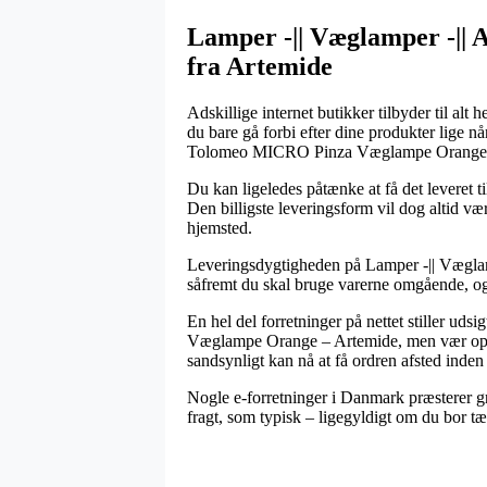
Lamper -|| Væglamper -||
fra Artemide
Adskillige internet butikker tilbyder til alt 
du bare gå forbi efter dine produkter lige 
Tolomeo MICRO Pinza Væglampe Orange 
Du kan ligeledes påtænke at få det leveret t
Den billigste leveringsform vil dog altid v
hjemsted.
Leveringsdygtigheden på Lamper -|| Vægla
såfremt du skal bruge varerne omgående, og d
En hel del forretninger på nettet stiller u
Væglampe Orange – Artemide, men vær opmær
sandsynligt kan nå at få ordren afsted inden
Nogle e-forretninger i Danmark præsterer gra
fragt, som typisk – ligegyldigt om du bor t