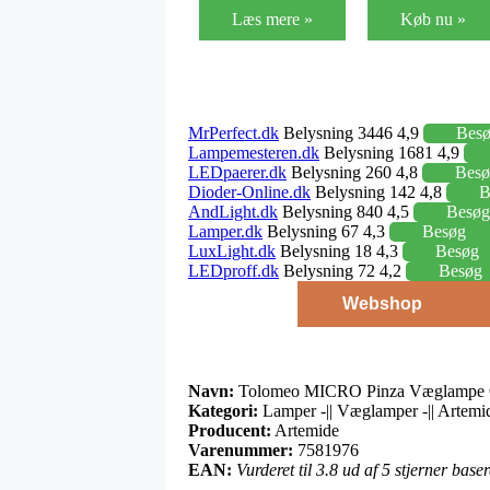
Læs mere »
Køb nu »
MrPerfect.dk
Belysning 3446 4,9
Bes
Lampemesteren.dk
Belysning 1681 4,9
LEDpaerer.dk
Belysning 260 4,8
Besø
Dioder-Online.dk
Belysning 142 4,8
B
AndLight.dk
Belysning 840 4,5
Besøg
Lamper.dk
Belysning 67 4,3
Besøg
LuxLight.dk
Belysning 18 4,3
Besøg
LEDproff.dk
Belysning 72 4,2
Besøg
Webshop
Navn:
Tolomeo MICRO Pinza Væglampe O
Kategori:
Lamper -|| Væglamper -|| Arte
Producent:
Artemide
Varenummer:
7581976
EAN:
Vurderet til 3.8 ud af 5 stjerner bas