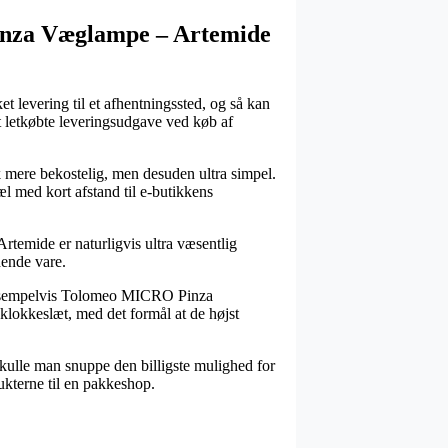
inza Væglampe – Artemide
ket levering til et afhentningssted, og så kan
st letkøbte leveringsudgave ved køb af
ak mere bekostelig, men desuden ultra simpel.
l med kort afstand til e-butikkens
emide er naturligvis ultra væsentlig
dende vare.
e, eksempelvis Tolomeo MICRO Pinza
lokkeslæt, med det formål at de højst
 skulle man snuppe den billigste mulighed for
ukterne til en pakkeshop.