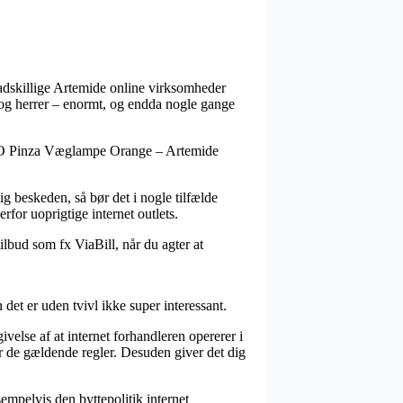
 adskillige Artemide online virksomheder
r og herrer – enormt, og endda nogle gange
ICRO Pinza Væglampe Orange – Artemide
g beskeden, så bør det i nogle tilfælde
for uoprigtige internet outlets.
tilbud som fx ViaBill, når du agter at
et er uden tvivl ikke super interessant.
velse af at internet forhandleren opererer i
r de gældende regler. Desuden giver det dig
empelvis den byttepolitik internet