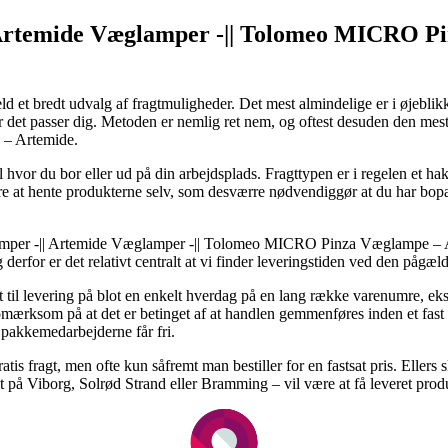
 Artemide Væglamper -|| Tolomeo MICRO P
held et bredt udvalg af fragtmuligheder. Det mest almindelige er i øjeblik
når det passer dig. Metoden er nemlig ret nem, og oftest desuden den me
– Artemide.
il hvor du bor eller ud på din arbejdsplads. Fragttypen er i regelen et h
ære at hente produkterne selv, som desværre nødvendiggør at du har bopæ
mper -|| Artemide Væglamper -|| Tolomeo MICRO Pinza Væglampe – Art
erfor er det relativt centralt at vi finder leveringstiden ved den pågæl
dsigt til levering på blot en enkelt hverdag på en lang række varenumr
ksom på at det er betinget af at handlen gemmenføres inden et fast k
 pakkemedarbejderne får fri.
tis fragt, men ofte kun såfremt man bestiller for en fastsat pris. Ellers
æt på Viborg, Solrød Strand eller Bramming – vil være at få leveret prod