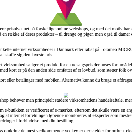
dere prisniveauet på forskellige online webshops, og med det motiv har
 på en række af deres produkter – til drenge og piger, men også til dame
øve enkelte internet virksomheder i Danmark efter rabat på Tolomeo M
at skaffe sig den laveste pris.
et virksomhed sælger et produkt for en udsalgspris der anses for umådeli
ed kort er på den anden side omfattet af et lovbud, som støtter folk over
 kort eller betalinger med mobilen. Alternativt kunne du bruge et afdrags
shop behøver man principielt studere virksomhedens handelsaftale, men d
m e-butikken er verificeret af e-mærket, eftersom det skulle være en angi
og at internet forretningen løbende monitoreres af eksperter som mestre
rdringer i forbindelse med din bestilling.
 vaks omkring de mest vedkommende vedtægter der gælder for ordren, eks