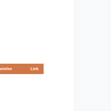
melse
Link