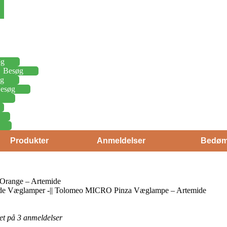
øg
Besøg
g
esøg
Produkter
Anmeldelser
Bedøm
range – Artemide
mide Væglamper -|| Tolomeo MICRO Pinza Væglampe – Artemide
eret på 3 anmeldelser