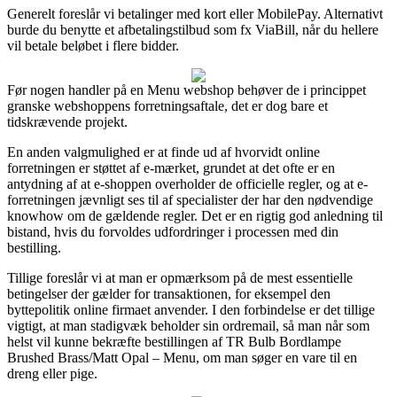
Generelt foreslår vi betalinger med kort eller MobilePay. Alternativt
burde du benytte et afbetalingstilbud som fx ViaBill, når du hellere
vil betale beløbet i flere bidder.
Før nogen handler på en Menu webshop behøver de i princippet
granske webshoppens forretningsaftale, det er dog bare et
tidskrævende projekt.
En anden valgmulighed er at finde ud af hvorvidt online
forretningen er støttet af e-mærket, grundet at det ofte er en
antydning af at e-shoppen overholder de officielle regler, og at e-
forretningen jævnligt ses til af specialister der har den nødvendige
knowhow om de gældende regler. Det er en rigtig god anledning til
bistand, hvis du forvoldes udfordringer i processen med din
bestilling.
Tillige foreslår vi at man er opmærksom på de mest essentielle
betingelser der gælder for transaktionen, for eksempel den
byttepolitik online firmaet anvender. I den forbindelse er det tillige
vigtigt, at man stadigvæk beholder sin ordremail, så man når som
helst vil kunne bekræfte bestillingen af TR Bulb Bordlampe
Brushed Brass/Matt Opal – Menu, om man søger en vare til en
dreng eller pige.