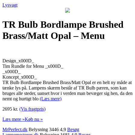
Lysvagt
TR Bulb Bordlampe Brushed
Brass/Matt Opal – Menu
Design_x000D_
Tim Rundle for Menu _x000D_
_x000D_
Koncept_x000D_
TR Bulb Bordlampe Brushed Brass/Matt Opal er en helt ny måde at
tænke lys på. Lampens skærm består af TR Bulb pæren, som kan
bruges alle steder, uanset hvor i verden man bevæger sig hen, da den
nemt og hurtigt blo
(Læs mere)
2695 kr.
(Vis fragtpris)
Læs mere »
Køb nu »
MrPerfect.dk
Belysning 3446 4,9
Besøg
Lampemesteren.dk
Belysning 1681 4,9
Besøg