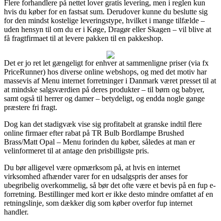
Flere forhandlere på nettet lover gratis levering, men i reglen kun
hvis du køber for en fastsat sum. Derudover kunne du beslutte sig
for den mindst kostelige leveringstype, hvilket i mange tilfælde –
uden hensyn til om du er i Køge, Dragør eller Skagen – vil blive at
få fragtfirmaet til at levere pakken til en pakkeshop.
Det er jo ret let gængeligt for enhver at sammenligne priser (via fx
PriceRunner) hos diverse online webshops, og med det motiv har
massevis af Menu internet forretninger i Danmark været presset til at
at mindske salgsværdien på deres produkter – til børn og babyer,
samt også til herrer og damer – betydeligt, og endda nogle gange
præstere fri fragt.
Dog kan det stadigvæk vise sig profitabelt at granske indtil flere
online firmaer efter rabat på TR Bulb Bordlampe Brushed
Brass/Matt Opal – Menu forinden du køber, således at man er
velinformeret til at antage den prisbilligste pris.
Du bør alligevel være opmærksom på, at hvis en internet
virksomhed afhænder varer for en udsalgspris der anses for
ubegribelig overkommelig, så bør det ofte være et bevis på en fup e-
forretning. Bestillinger med kort er ikke desto mindre omfattet af en
retningslinje, som dækker dig som køber overfor fup internet
handler.