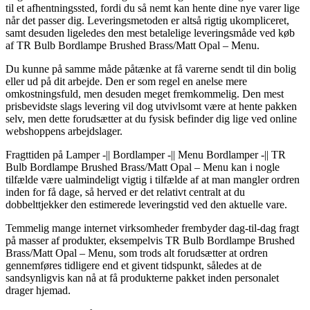
til et afhentningssted, fordi du så nemt kan hente dine nye varer lige
når det passer dig. Leveringsmetoden er altså rigtig ukompliceret,
samt desuden ligeledes den mest betalelige leveringsmåde ved køb
af TR Bulb Bordlampe Brushed Brass/Matt Opal – Menu.
Du kunne på samme måde påtænke at få varerne sendt til din bolig
eller ud på dit arbejde. Den er som regel en anelse mere
omkostningsfuld, men desuden meget fremkommelig. Den mest
prisbevidste slags levering vil dog utvivlsomt være at hente pakken
selv, men dette forudsætter at du fysisk befinder dig lige ved online
webshoppens arbejdslager.
Fragttiden på Lamper -|| Bordlamper -|| Menu Bordlamper -|| TR
Bulb Bordlampe Brushed Brass/Matt Opal – Menu kan i nogle
tilfælde være ualmindeligt vigtig i tilfælde af at man mangler ordren
inden for få dage, så herved er det relativt centralt at du
dobbelttjekker den estimerede leveringstid ved den aktuelle vare.
Temmelig mange internet virksomheder frembyder dag-til-dag fragt
på masser af produkter, eksempelvis TR Bulb Bordlampe Brushed
Brass/Matt Opal – Menu, som trods alt forudsætter at ordren
gennemføres tidligere end et givent tidspunkt, således at de
sandsynligvis kan nå at få produkterne pakket inden personalet
drager hjemad.