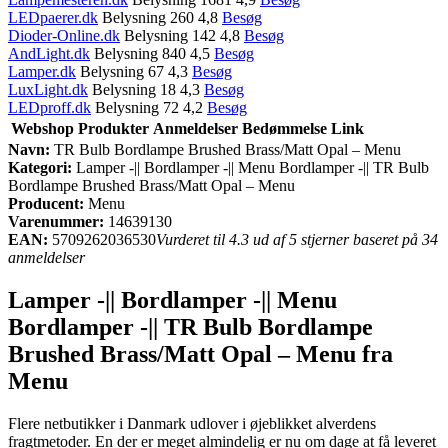
LEDpaerer.dk
Belysning 260 4,8
Besøg
Dioder-Online.dk
Belysning 142 4,8
Besøg
AndLight.dk
Belysning 840 4,5
Besøg
Lamper.dk
Belysning 67 4,3
Besøg
LuxLight.dk
Belysning 18 4,3
Besøg
LEDproff.dk
Belysning 72 4,2
Besøg
Webshop
Produkter
Anmeldelser
Bedømmelse
Link
Navn:
TR Bulb Bordlampe Brushed Brass/Matt Opal – Menu
Kategori:
Lamper -|| Bordlamper -|| Menu Bordlamper -|| TR Bulb
Bordlampe Brushed Brass/Matt Opal – Menu
Producent:
Menu
Varenummer:
14639130
EAN:
5709262036530
Vurderet til 4.3 ud af 5 stjerner baseret på 34
anmeldelser
Lamper -|| Bordlamper -|| Menu
Bordlamper -|| TR Bulb Bordlampe
Brushed Brass/Matt Opal – Menu fra
Menu
Flere netbutikker i Danmark udlover i øjeblikket alverdens
fragtmetoder. En der er meget almindelig er nu om dage at få leveret