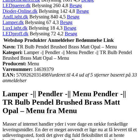
LEDpaerer.dk
Belysning 260 4,8
Besøg
Dioder-Online.dk
Belysning 142 4,8
Besøg
AndLight.dk
Belysning 840 4,5
Besøg
Lamper.dk
Belysning 67 4,3
Besøg
LuxLight.dk
Belysning 18 4,3
Besøg
LEDproff.dk
Belysning 72 4,2
Besøg
Webshop
Produkter
Anmeldelser
Bedømmelse
Link
Navn:
TR Bulb Pendel Brushed Brass Matt Opal – Menu
Kategori:
Lamper -|| Pendler -|| Menu Pendler -|| TR Bulb Pendel
Brushed Brass Matt Opal – Menu
Producent:
Menu
Varenummer:
14639379
EAN:
5709262031498
Vurderet til 4.4 ud af 5 stjerner baseret på 33
anmeldelser
Lamper -|| Pendler -|| Menu Pendler -||
TR Bulb Pendel Brushed Brass Matt
Opal – Menu fra Menu
Masser af internet handler yder i vore dage en række forskellige
leveringsmidler. En der er meget anvendt er lige nu at få leveret til et
udleveringssted, fordi det giver dig fuld fleksibilitet til at hente