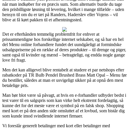
når man indkøber for en præcis sum. Som alternativ burde du tage
den prisbilligste løsning til levering, hvilket i mange tilfælde – uden
hensyn til om du er tæt på Randers, Haderslev eller Vojens – vil
blive at få kørt pakken til et afhentningssted.
Det er efterhånden temmelig problemfrit for enhver at
prissammenligne hos forskellige internet selskaber, og så har en hel
del Menu online forhandlere fundet det uundgåeligt at formindske
udsalgspriserne på en række af deres produkter – til drenge og piger,
samt også til kvinder og mænd – betragteligt, og endda nogle gange
love fri fragt.
Men det kan alligevel blive rentabelt at studere et par netshops efter
rabatkoder på TR Bulb Pendel Brushed Brass Matt Opal – Menu før
du bestiller, således at man er usvigeligt sikker på at opnå den mest
betalelige pris.
Man bør blot være så påvagt, at hvis en e-forhandler udbyder bedst i
test varer til en salgspris som kan virke helt ekstremt fordelagtig, så
kunne det for det meste være et symbol på en falsk shop. Shopping
med kort er på den anden side omsluttet af et lovbud, som bistår dig
som kunde imod svindlende internet firmaer.
Vi foreslår generelt betalinger med kort eller betalinger med