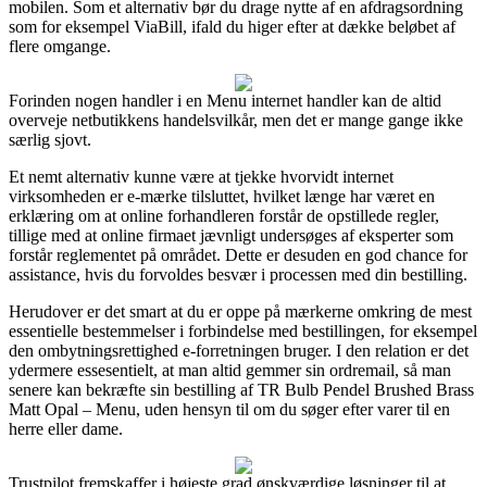
mobilen. Som et alternativ bør du drage nytte af en afdragsordning
som for eksempel ViaBill, ifald du higer efter at dække beløbet af
flere omgange.
Forinden nogen handler i en Menu internet handler kan de altid
overveje netbutikkens handelsvilkår, men det er mange gange ikke
særlig sjovt.
Et nemt alternativ kunne være at tjekke hvorvidt internet
virksomheden er e-mærke tilsluttet, hvilket længe har været en
erklæring om at online forhandleren forstår de opstillede regler,
tillige med at online firmaet jævnligt undersøges af eksperter som
forstår reglementet på området. Dette er desuden en god chance for
assistance, hvis du forvoldes besvær i processen med din bestilling.
Herudover er det smart at du er oppe på mærkerne omkring de mest
essentielle bestemmelser i forbindelse med bestillingen, for eksempel
den ombytningsrettighed e-forretningen bruger. I den relation er det
ydermere essesentielt, at man altid gemmer sin ordremail, så man
senere kan bekræfte sin bestilling af TR Bulb Pendel Brushed Brass
Matt Opal – Menu, uden hensyn til om du søger efter varer til en
herre eller dame.
Trustpilot fremskaffer i højeste grad ønskværdige løsninger til at