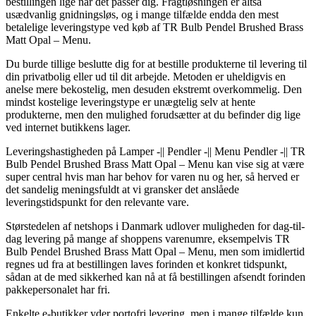
bestillingen lige når det passer dig. Fragtløsningen er altså
usædvanlig gnidningsløs, og i mange tilfælde endda den mest
betalelige leveringstype ved køb af TR Bulb Pendel Brushed Brass
Matt Opal – Menu.
Du burde tillige beslutte dig for at bestille produkterne til levering til
din privatbolig eller ud til dit arbejde. Metoden er uheldigvis en
anelse mere bekostelig, men desuden ekstremt overkommelig. Den
mindst kostelige leveringstype er unægtelig selv at hente
produkterne, men den mulighed forudsætter at du befinder dig lige
ved internet butikkens lager.
Leveringshastigheden på Lamper -|| Pendler -|| Menu Pendler -|| TR
Bulb Pendel Brushed Brass Matt Opal – Menu kan vise sig at være
super central hvis man har behov for varen nu og her, så herved er
det sandelig meningsfuldt at vi gransker det anslåede
leveringstidspunkt for den relevante vare.
Størstedelen af netshops i Danmark udlover muligheden for dag-til-
dag levering på mange af shoppens varenumre, eksempelvis TR
Bulb Pendel Brushed Brass Matt Opal – Menu, men som imidlertid
regnes ud fra at bestillingen laves forinden et konkret tidspunkt,
sådan at de med sikkerhed kan nå at få bestillingen afsendt forinden
pakkepersonalet har fri.
Enkelte e-butikker yder portofri levering, men i mange tilfælde kun