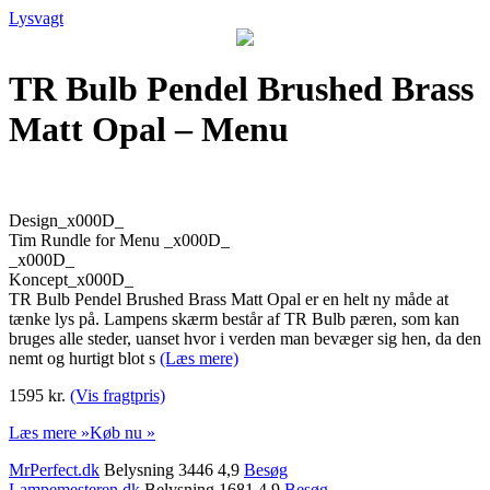
Lysvagt
TR Bulb Pendel Brushed Brass
Matt Opal – Menu
Design_x000D_
Tim Rundle for Menu _x000D_
_x000D_
Koncept_x000D_
TR Bulb Pendel Brushed Brass Matt Opal er en helt ny måde at
tænke lys på. Lampens skærm består af TR Bulb pæren, som kan
bruges alle steder, uanset hvor i verden man bevæger sig hen, da den
nemt og hurtigt blot s
(Læs mere)
1595 kr.
(Vis fragtpris)
Læs mere »
Køb nu »
MrPerfect.dk
Belysning 3446 4,9
Besøg
Lampemesteren.dk
Belysning 1681 4,9
Besøg