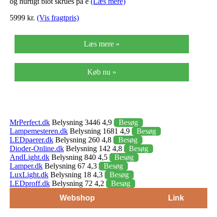
og hurtigt blot skrues på e
(Læs mere)
5999 kr.
(Vis fragtpris)
Læs mere »
Køb nu »
MrPerfect.dk
Belysning 3446 4,9
Besøg
Lampemesteren.dk
Belysning 1681 4,9
Besøg
LEDpaerer.dk
Belysning 260 4,8
Besøg
Dioder-Online.dk
Belysning 142 4,8
Besøg
AndLight.dk
Belysning 840 4,5
Besøg
Lamper.dk
Belysning 67 4,3
Besøg
LuxLight.dk
Belysning 18 4,3
Besøg
LEDproff.dk
Belysning 72 4,2
Besøg
Webshop
Link