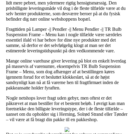
lidt mere pebret, men ydermere rigtig hensigtsmæssig. Den
prisbilligste leveringsmåde vil dog i de fleste tilfælde være at du
selv henter produkterne, som desværre beroer på at du fysisk
befinder dig nær online webshoppens bopæl.
Fragttiden på Lamper -|| Pendler -|| Menu Pendler -|| TR Bulb
Suspension Frame – Menu kan i nogle tilfælde være særdeles
essentiel ifald vi har behov for dine nye produkter med det
samme, så derfor er det selvfølgelig klogt at man ser det
estimerede leveringstidspunkt på den vedkommende vare.
Mange online varehuse giver levering på blot en enkelt hverdag
på massevis af varenumre, eksempelvis TR Bulb Suspension
Frame – Menu, som dog afhænger af at bestillingen køres
igennem forud for et besluttet klokkeslæt, så at de højst
sandsynligt kan nå at få varerne hen til fragtfirmaet inden de
pakkeansatte holder fyraften.
Nogle netshops lover fragt uden gebyr, men oftest er det
påkrævet at man bestiller for et bestemt beløb. I øvrigt kan man
foretrække den billigste leveringstype, der i de fleste tilfælde –
uanset om du opholder sig i Herning, Solrød Strand eller Tønder
– vil være at få bragt din pakke til en pakkeshop.