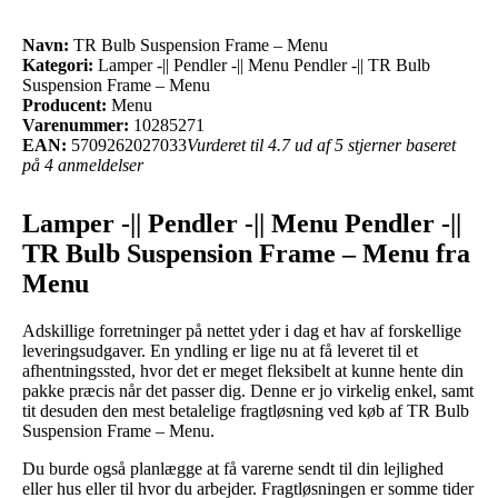
Navn:
TR Bulb Suspension Frame – Menu
Kategori:
Lamper -|| Pendler -|| Menu Pendler -|| TR Bulb
Suspension Frame – Menu
Producent:
Menu
Varenummer:
10285271
EAN:
5709262027033
Vurderet til 4.7 ud af 5 stjerner baseret
på 4 anmeldelser
Lamper -|| Pendler -|| Menu Pendler -||
TR Bulb Suspension Frame – Menu fra
Menu
Adskillige forretninger på nettet yder i dag et hav af forskellige
leveringsudgaver. En yndling er lige nu at få leveret til et
afhentningssted, hvor det er meget fleksibelt at kunne hente din
pakke præcis når det passer dig. Denne er jo virkelig enkel, samt
tit desuden den mest betalelige fragtløsning ved køb af TR Bulb
Suspension Frame – Menu.
Du burde også planlægge at få varerne sendt til din lejlighed
eller hus eller til hvor du arbejder. Fragtløsningen er somme tider