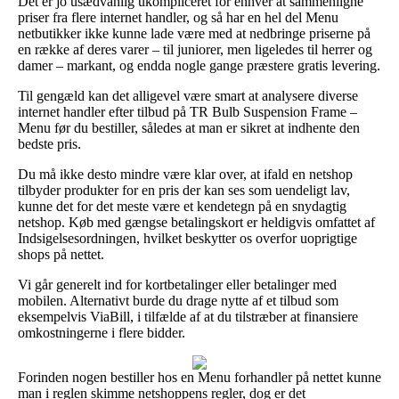
Det er jo usædvanlig ukompliceret for enhver at sammenligne
priser fra flere internet handler, og så har en hel del Menu
netbutikker ikke kunne lade være med at nedbringe priserne på
en række af deres varer – til juniorer, men ligeledes til herrer og
damer – markant, og endda nogle gange præstere gratis levering.
Til gengæld kan det alligevel være smart at analysere diverse
internet handler efter tilbud på TR Bulb Suspension Frame –
Menu før du bestiller, således at man er sikret at indhente den
bedste pris.
Du må ikke desto mindre være klar over, at ifald en netshop
tilbyder produkter for en pris der kan ses som uendeligt lav,
kunne det for det meste være et kendetegn på en snydagtig
netshop. Køb med gængse betalingskort er heldigvis omfattet af
Indsigelsesordningen, hvilket beskytter os overfor uoprigtige
shops på nettet.
Vi går generelt ind for kortbetalinger eller betalinger med
mobilen. Alternativt burde du drage nytte af et tilbud som
eksempelvis ViaBill, i tilfælde af at du tilstræber at finansiere
omkostningerne i flere bidder.
Forinden nogen bestiller hos en Menu forhandler på nettet kunne
man i reglen skimme netshoppens regler, dog er det