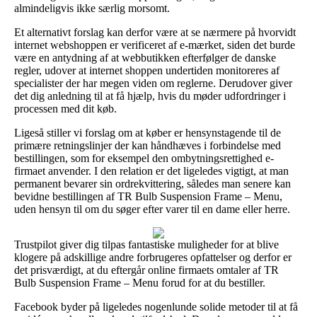
almindeligvis ikke særlig morsomt.
Et alternativt forslag kan derfor være at se nærmere på hvorvidt
internet webshoppen er verificeret af e-mærket, siden det burde
være en antydning af at webbutikken efterfølger de danske
regler, udover at internet shoppen undertiden monitoreres af
specialister der har megen viden om reglerne. Derudover giver
det dig anledning til at få hjælp, hvis du møder udfordringer i
processen med dit køb.
Ligeså stiller vi forslag om at køber er hensynstagende til de
primære retningslinjer der kan håndhæves i forbindelse med
bestillingen, som for eksempel den ombytningsrettighed e-
firmaet anvender. I den relation er det ligeledes vigtigt, at man
permanent bevarer sin ordrekvittering, således man senere kan
bevidne bestillingen af TR Bulb Suspension Frame – Menu,
uden hensyn til om du søger efter varer til en dame eller herre.
Trustpilot giver dig tilpas fantastiske muligheder for at blive
klogere på adskillige andre forbrugeres opfattelser og derfor er
det prisværdigt, at du eftergår online firmaets omtaler af TR
Bulb Suspension Frame – Menu forud for at du bestiller.
Facebook byder på ligeledes nogenlunde solide metoder til at få