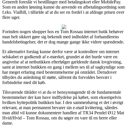
Generelt foreslår vi bestillinger med betalingskort eller MobilePay.
Som en anden løsning kunne du anvende en afbetalingsordning som
f.eks. ViaBill, i tilfælde af at du ser en fordel i at afdrage prisen over
flere uger.
Forinden nogen shopper hos en Tom Rossau internet butik behøver
man helt sikkert gøre sig bekendt med indholdet af forhandlerens
handelsbetingelser, det er dog mange gange ikke videre spændende.
Et alternativt forslag kunne derfor være at kontrollere om internet
selskabet er godkendt af e-mærket, grundet at det burde være en
angivelse af at netbutikken efterfølger gældende dansk lovgivning,
samt at internet butikken en gang i mellem ses til af sagkyndige som
har meget erfaring med bestemmelserne på området. Derudover
tilbydes du anledning til støtte, såfremt du forvoldes besvær i
forbindelse med dit køb.
Tilsvarende tilråder vi at du er hensynstagende til de fundamentale
bestemmelser der kan have indflydelse på købet, som eksempelvis
hvilken byttepolitik butikken har. I den sammenhæng er det i øvrigt
relevant, at man permanent bevarer sin e-mail kvittering, således
man altid vil kunne dokumentere handlen af TR34 Pendel Ø12 Mat
Hvid/Hvid – Tom Rossau, om du søger en vare til en herre eller
dame.