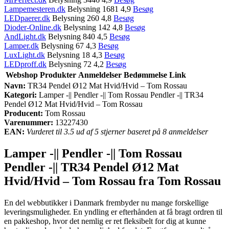
Lampemesteren.dk
Belysning 1681 4,9
Besøg
LEDpaerer.dk
Belysning 260 4,8
Besøg
Dioder-Online.dk
Belysning 142 4,8
Besøg
AndLight.dk
Belysning 840 4,5
Besøg
Lamper.dk
Belysning 67 4,3
Besøg
LuxLight.dk
Belysning 18 4,3
Besøg
LEDproff.dk
Belysning 72 4,2
Besøg
Webshop
Produkter
Anmeldelser
Bedømmelse
Link
Navn:
TR34 Pendel Ø12 Mat Hvid/Hvid – Tom Rossau
Kategori:
Lamper -|| Pendler -|| Tom Rossau Pendler -|| TR34
Pendel Ø12 Mat Hvid/Hvid – Tom Rossau
Producent:
Tom Rossau
Varenummer:
13227430
EAN:
Vurderet til 3.5 ud af 5 stjerner baseret på 8 anmeldelser
Lamper -|| Pendler -|| Tom Rossau
Pendler -|| TR34 Pendel Ø12 Mat
Hvid/Hvid – Tom Rossau fra Tom Rossau
En del webbutikker i Danmark frembyder nu mange forskellige
leveringsmuligheder. En yndling er efterhånden at få bragt ordren til
en pakkeshop, hvor det nemlig er ret fleksibelt for dig at kunne