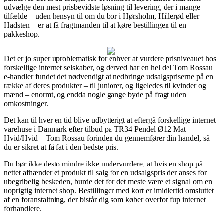
udvælge den mest prisbevidste løsning til levering, der i mange
tilfælde – uden hensyn til om du bor i Hørsholm, Hillerød eller
Hadsten – er at få fragtmanden til at køre bestillingen til en
pakkeshop.
Det er jo super uproblematisk for enhver at vurdere prisniveauet hos
forskellige internet selskaber, og derved har en hel del Tom Rossau
e-handler fundet det nødvendigt at nedbringe udsalgspriserne på en
række af deres produkter – til juniorer, og ligeledes til kvinder og
mænd – enormt, og endda nogle gange byde på fragt uden
omkostninger.
Det kan til hver en tid blive udbytterigt at eftergå forskellige internet
varehuse i Danmark efter tilbud på TR34 Pendel Ø12 Mat
Hvid/Hvid – Tom Rossau forinden du gennemfører din handel, så
du er sikret at få fat i den bedste pris.
Du bør ikke desto mindre ikke undervurdere, at hvis en shop på
nettet afhænder et produkt til salg for en udsalgspris der anses for
ubegribelig beskeden, burde det for det meste være et signal om en
uoprigtig internet shop. Bestillinger med kort er imidlertid omsluttet
af en foranstaltning, der bistår dig som køber overfor fup internet
forhandlere.