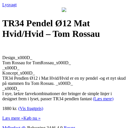
Lysvagt
TR34 Pendel Ø12 Mat
Hvid/Hvid – Tom Rossau
Design_x000D_
Tom Rossau for TomRossau_x000D_
_x000D_
Koncept_x000D_
TR34 Pendlen Ø12 i Mat Hvid/Hvid er en ny pendel -og et nyt skud
på stammen fra Tom Rossau. _x000D_
_x000D_
I nye, lækre farvekombinationer der bringer de simple linjer i
designet frem i lyset, passer TR34 pendlen fantast
(Læs mere)
1880 kr.
(Vis fragtpris)
Læs mere »
Køb nu »
MrPerfect.dk
Belysning 3446 4,9
Besøg