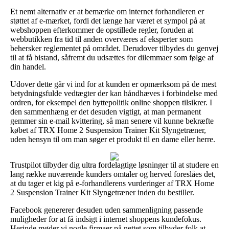
Et nemt alternativ er at bemærke om internet forhandleren er
støttet af e-mærket, fordi det længe har været et sympol på at
webshoppen efterkommer de opstillede regler, foruden at
webbutikken fra tid til anden overværes af eksperter som
behersker reglementet på området. Derudover tilbydes du genvej
til at få bistand, såfremt du udsættes for dilemmaer som følge af
din handel.
Udover dette går vi ind for at kunden er opmærksom på de mest
betydningsfulde vedtægter der kan håndhæves i forbindelse med
ordren, for eksempel den byttepolitik online shoppen tilsikrer. I
den sammenhæng er det desuden vigtigt, at man permanent
gemmer sin e-mail kvittering, så man senere vil kunne bekræfte
købet af TRX Home 2 Suspension Trainer Kit Slyngetræner,
uden hensyn til om man søger et produkt til en dame eller herre.
Trustpilot tilbyder dig ultra fordelagtige løsninger til at studere en
lang række nuværende kunders omtaler og herved foreslåes det,
at du tager et kig på e-forhandlerens vurderinger af TRX Home
2 Suspension Trainer Kit Slyngetræner inden du bestiller.
Facebook genererer desuden uden sammenligning passende
muligheder for at få indsigt i internet shoppens kundefokus.
Herinde møder vi nogle firmaer på nettet som tilbyder folk at