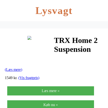
Lysvagt
TRX Home 2
Suspension
Trainer Kit
Slyngetræner
(Læs mere)
1549 kr.
(Vis fragtpris)
Læs mere »
Køb nu »