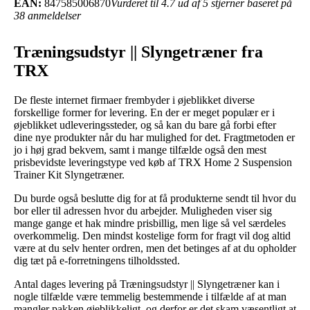
EAN:
847585006870
Vurderet til 4.7 ud af 5 stjerner baseret på
38 anmeldelser
Træningsudstyr || Slyngetræner fra
TRX
De fleste internet firmaer frembyder i øjeblikket diverse
forskellige former for levering. En der er meget populær er i
øjeblikket udleveringssteder, og så kan du bare gå forbi efter
dine nye produkter når du har mulighed for det. Fragtmetoden er
jo i høj grad bekvem, samt i mange tilfælde også den mest
prisbevidste leveringstype ved køb af TRX Home 2 Suspension
Trainer Kit Slyngetræner.
Du burde også beslutte dig for at få produkterne sendt til hvor du
bor eller til adressen hvor du arbejder. Muligheden viser sig
mange gange et hak mindre prisbillig, men lige så vel særdeles
overkommelig. Den mindst kostelige form for fragt vil dog altid
være at du selv henter ordren, men det betinges af at du opholder
dig tæt på e-forretningens tilholdssted.
Antal dages levering på Træningsudstyr || Slyngetræner kan i
nogle tilfælde være temmelig bestemmende i tilfælde af at man
mangler pakken øjeblikkeligt, og derfor er det skam væsentligt at