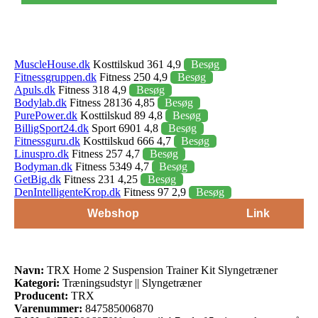
MuscleHouse.dk
Kosttilskud 361 4,9
Besøg
Fitnessgruppen.dk
Fitness 250 4,9
Besøg
Apuls.dk
Fitness 318 4,9
Besøg
Bodylab.dk
Fitness 28136 4,85
Besøg
PurePower.dk
Kosttilskud 89 4,8
Besøg
BilligSport24.dk
Sport 6901 4,8
Besøg
Fitnessguru.dk
Kosttilskud 666 4,7
Besøg
Linuspro.dk
Fitness 257 4,7
Besøg
Bodyman.dk
Fitness 5349 4,7
Besøg
GetBig.dk
Fitness 231 4,25
Besøg
DenIntelligenteKrop.dk
Fitness 97 2,9
Besøg
Webshop
Link
Navn:
TRX Home 2 Suspension Trainer Kit Slyngetræner
Kategori:
Træningsudstyr || Slyngetræner
Producent:
TRX
Varenummer:
847585006870