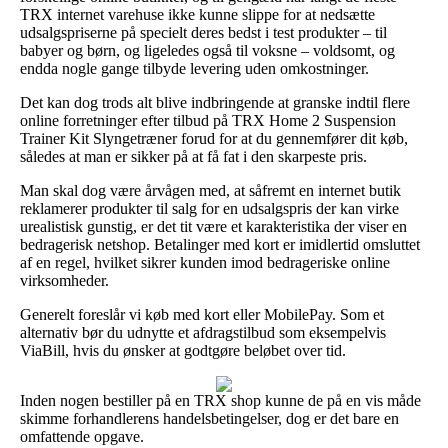
TRX internet varehuse ikke kunne slippe for at nedsætte
udsalgspriserne på specielt deres bedst i test produkter – til
babyer og børn, og ligeledes også til voksne – voldsomt, og
endda nogle gange tilbyde levering uden omkostninger.
Det kan dog trods alt blive indbringende at granske indtil flere
online forretninger efter tilbud på TRX Home 2 Suspension
Trainer Kit Slyngetræner forud for at du gennemfører dit køb,
således at man er sikker på at få fat i den skarpeste pris.
Man skal dog være årvågen med, at såfremt en internet butik
reklamerer produkter til salg for en udsalgspris der kan virke
urealistisk gunstig, er det tit være et karakteristika der viser en
bedragerisk netshop. Betalinger med kort er imidlertid omsluttet
af en regel, hvilket sikrer kunden imod bedrageriske online
virksomheder.
Generelt foreslår vi køb med kort eller MobilePay. Som et
alternativ bør du udnytte et afdragstilbud som eksempelvis
ViaBill, hvis du ønsker at godtgøre beløbet over tid.
Inden nogen bestiller på en TRX shop kunne de på en vis måde
skimme forhandlerens handelsbetingelser, dog er det bare en
omfattende opgave.