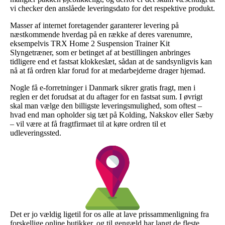
vi checker den anslåede leveringsdato for det respektive produkt.
Masser af internet foretagender garanterer levering på
næstkommende hverdag på en række af deres varenumre,
eksempelvis TRX Home 2 Suspension Trainer Kit
Slyngetræner, som er betinget af at bestillingen anbringes
tidligere end et fastsat klokkeslæt, sådan at de sandsynligvis kan
nå at få ordren klar forud for at medarbejderne drager hjemad.
Nogle få e-forretninger i Danmark sikrer gratis fragt, men i
reglen er det forudsat at du aftager for en fastsat sum. I øvrigt
skal man vælge den billigste leveringsmulighed, som oftest –
hvad end man opholder sig tæt på Kolding, Nakskov eller Sæby
– vil være at få fragtfirmaet til at køre ordren til et
udleveringssted.
Det er jo vældig ligetil for os alle at lave prissammenligning fra
forskellige online butikker, og til gengæld har langt de fleste